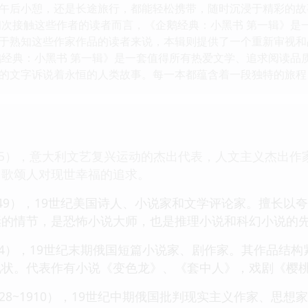
午后小憩，还是长途旅行，都能轻松携带，随时沉浸于精彩的故
初次接触这些作者的读者而言，《企鹅经典：小黑书 第一辑》是
于熟知这些作家作品的读者来说，本辑则提供了一个重新审视和
鹅经典：小黑书 第一辑》是一套值得所有热爱文学、追求阅读品
的文字诉说着永恒的人类故事。每一本都蕴含着一段独特的旅程
~1375），意大利文艺复兴运动的杰出代表，人文主义杰
，歌颂人对现世幸福的追求。
~1849），19世纪美国诗人、小说家和文学评论家。擅
诞的情节，是恐怖小说大师，也是推理小说和科幻小说的
~1904），19世纪末期俄国短篇小说家、剧作家。其作品
现状。代表作有小说《变色龙》、《套中人》，戏剧《樱
828~1910），19世纪中期俄国批判现实主义作家、思