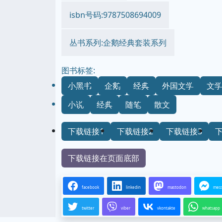
isbn号码:9787508694009
丛书系列:企鹅经典套装系列
图书标签:
小黑书
企鹅
经典
外国文学
文
小说
经典
随笔
散文
下载链接1
下载链接2
下载链接3
下载链接在页面底部
facebook
linkedin
mastodon
mes
twitter
viber
vkontakte
whatsapp