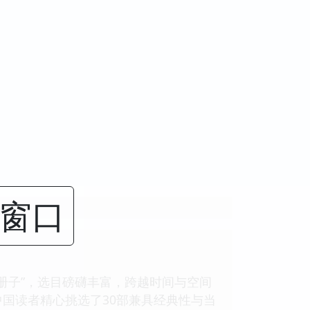
闭窗口
册子”，选目磅礴丰富，跨越时间与空间
国读者精心挑选了30部兼具经典性与当