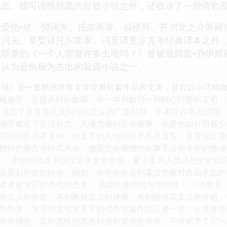
推出。除可读性较高的短篇小说之外，还收录了一些诗歌
爱伦•坡、契诃夫、托尔斯泰、福楼拜、芥川龙之介等殿
契诃夫、草婴译托尔斯泰、冯至译里尔克等经典译本之外
斯泰的《一个人需要许多土地吗？》曾被詹姆斯•乔伊斯称
被认为是他极为杰出的短篇小说之一。
一辑》是一套精选世界文学经典短篇作品的文库，旨在以小巧精
格迥异、主题多样的故事，每一本都如同一颗精心打磨的宝石，
，涵盖了从古典主义到现代主义的广泛时期，作者阵容星光熠熠，
海明威笔下简洁有力、充满力量的生存故事，感受他如何用最少
实的细腻描摹著称，他笔下的人物往往平凡而真实，在看似日常
独特的南方哥特式风格，他那复杂缠绕的叙事手法和浓郁的地域
撞： 本辑的选篇不仅仅追求文学价值，更注重对人类思想史的梳
及我们所处的社会。例如，你可能会读到某位作家对自由意志的
读者最深层的共鸣和思考。 风格的多样性与包容性： 《小黑书
漫主义的奔放，再到象征主义的神秘，再到超现实主义的奇诡，
的界限，将不同文化背景下的优秀短篇作品汇聚一堂，让读者得
命名并非偶然，其标志性的黑色封皮和紧凑的开本，不仅赋予了它