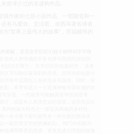
及未曾译介过的非虚构作品。
堂级作家的七部小说作品、一部随笔和一
，还有马爱农、文洁若、余西等著名译者
为“世界上最伟大的故事”，而福楼拜的
致的装帧，呈现文学巨匠们短小精悍却字字珠
折射出人类情感的丰富光谱与思想的深刻洞
包括但不限于： 文学巨匠的短篇精华： 读者
的文字勾勒出最深刻的意境。契诃夫的短篇小
的片段中流露出人生的无奈与温情。同时，你
色彩，将带你进入一个充满神秘与宿命感的世
理与呈现。一些篇章可能触及哲学性的思考，
探讨，或是对人类潜意识的探索，这些作品往
》系列的最大特色之一便是其风格的多样性。
每一本小册子都可能带来一种全新的阅读体
以一窥世界文学的斑斓色彩。 精巧的装帧与
一种低调而尊贵的质感，更使其成为理想的随身