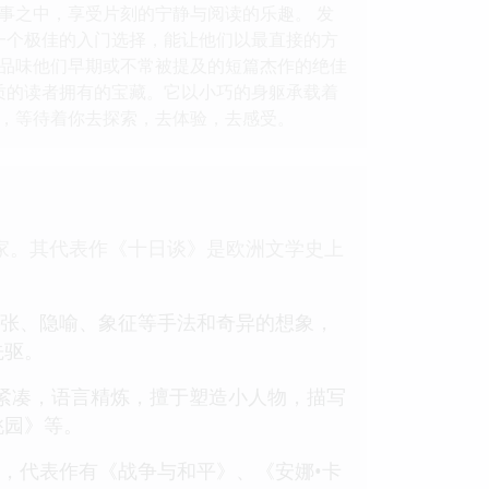
事之中，享受片刻的宁静与阅读的乐趣。 发
一个极佳的入门选择，能让他们以最直接的方
品味他们早期或不常被提及的短篇杰作的绝佳
质的读者拥有的宝藏。它以小巧的身躯承载着
，等待着你去探索，去体验，去感受。
出作家。其代表作《十日谈》是欧洲文学史上
长以夸张、隐喻、象征等手法和奇异的想象，
先驱。
结构紧凑，语言精炼，擅于塑造小人物，描写
桃园》等。
想家，代表作有《战争与和平》、《安娜•卡