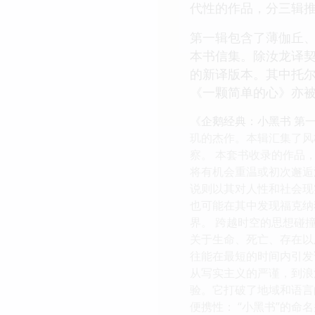
代性的作品，分三辑
第一辑包含了薄伽丘、
本书信集。除汝龙译
的新译版本。其中托尔
《一颗简单的心》亦
《企鹅经典：小黑书 第
玑的杰作。本辑汇集了风
察。 本套书收录的作品
将有机会重温或初次邂逅
说则以其对人性和社会现
也可能在其中发现福克纳
界。 跨越时空的思想碰
关于生命、死亡、存在以
往能在最短的时间内引发
从写实主义的严谨，到浪
验。它打破了地域和语言
便携性： “小黑书”的