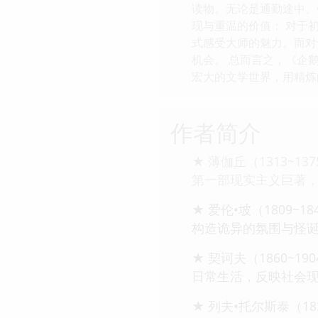
读物。无论是通勤途中、
现与重温的价值： 对于
式感受大师的魅力。而对
机会。 总而言之，《企
宏大的文学世界，用精炼
作者简介
★ 薄伽丘（1313
第一部现实主义巨著
★ 爱伦•坡（1809
构造诡异的氛围与怪
★ 契诃夫（1860
日常生活，反映社会
★ 列夫•托尔斯泰（1