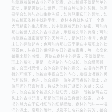
能隐藏着某种古老的守护职责。这些相遇不仅是简单的
互动，更是男孩认知世界、理解自然法则的契机。他需
要学会如何与这些生物沟通，如何尊重它们的领地，如
何在相互依赖中找到平衡。 森林本身就构成了一个庞
大而精密的生态系统，其中隐藏着无数的秘密。可能有
那些被世人遗忘的古老遗迹，承载着文明的兴衰；可能
有隐藏在茂密藤蔓下的天然洞穴，是休憩的港湾，也是
未知的探险起点；也可能有那些四季更迭中展现出的壮
丽景色，从春日的嫩绿到冬日的银装素裹，每一次变化
都带来新的感悟。 男孩在森林中的探索，不仅仅是地
理上的跋涉，更是一次深刻的内心成长。他会经历孤
独，会面对恐惧，会体会到坚持的意义。在没有外界干
扰的环境下，他被迫审视自己的内心，发掘出潜藏的勇
气和智慧。也许，他会遇到一位年迈而睿智的隐士，这
位导师的只言片语，将成为他解开谜团的关键；又或
许，他会在某个被遗忘的祭坛旁，找到一段被刻写在石
头上的古老咒语，那是他理解自己身世的线索。 这本
书的魅力在于它对细节的细腻描绘。森林的气味——湿
润的泥土、腐烂的落叶、以及不知名花朵的芬芳，都会