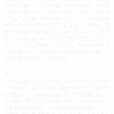
没有急着翻开，而是细细地品味着书的质感，书页的
厚度，油墨的香气，仿佛这些细微之处都蕴含着作者
的心意，都在悄悄地诉说着一个故事。我喜欢这种能
够触动我感官的图书，它们不仅仅是文字的载体，更
是一种能够引发我全身心投入的体验。这本书，从我
第一次见到它起，就让我产生了强烈的共鸣，它不仅
仅是一本小说，更像是一个邀约，一个通往未知世界
的邀请函，而我，迫不及待地想要接受这份邀请，去
探索那些隐藏在文字背后的风景。
☆
☆
☆
☆
☆
评分
《穿过森林的男孩》这本书，给我的感觉就像是品尝
一杯陈年的佳酿，初入口时或许平淡无奇，但随着时
间的推移，那种醇厚的味道会在口中慢慢地散开，带
来一种令人回味无穷的感受。我尤其欣赏作者在人物
塑造上的细腻和深刻。他并没有试图去刻画一个完美