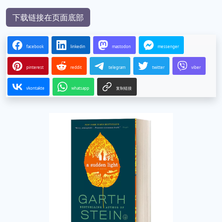
下载链接在页面底部
facebook
linkedin
mastodon
messenger
pinterest
reddit
telegram
twitter
viber
vkontakte
whatsapp
复制链接