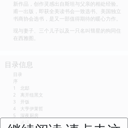
新作品，创作灵感出自斯坦与父亲的相处经验。
甫一出版，即获全美读书会一致选书、美国独立
书商协会选书，是又一部值得期待的暖心力作。
现与妻子、三个儿子以及一只名叫彗星的狗同住
在西雅图。
目录信息
目录
序
1 北邸
2 离开纽黑文
3 开饭
4 大亨伊莱哲
5 深夜厨房
6 谈话