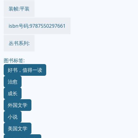
装帧:平装
isbn号码:9787550297661
丛书系列:
图书标签:
好书，值得一读
治愈
成长
外国文学
小说
美国文学