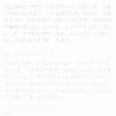
强烈推荐的一本书，故事情节精彩，逻辑严谨，读他
的时候仿佛置身于一部神秘探险大片。故事的立意新
颖和高远，让我看到了人性的丑陋和善良，让我感动
于自然的伟大和反省的力量，多了一个角度来看待这
个世界。文中的多处文字能够引起我们当代人的共
鸣，对真理追求的同时，也是对...
☆
☆
☆
☆
☆
评分
[cp]第五本书《穿过森林的男孩》 “我的安宁，我赐
予你” 是一个发生在西雅图的鬼屋故事 破败但曾经辉
煌过的里德尔老宅 茂密森林中的参天大树 充满好奇
渴望探寻真相聪明鬼崔弗 本杰明的灵魂不散因为没
有实现对哈里的承诺——没有把里德尔老宅归还自然
而被困在人间。 心怀鬼胎的...
☆
☆
☆
☆
☆
评分