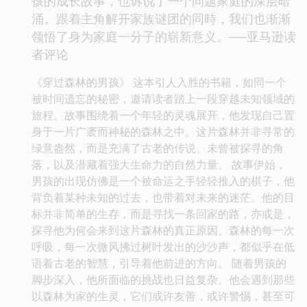
孩的成长故事，也诉说了一个问题家庭的深层暗
涌。跟着主角解开家族谜团的同時，我们也渐渐
领悟了身为家庭一分子的崭新意义。──亚马逊读
者评论
《穿过森林的男孩》 这本引人入胜的书籍，如同一个
被时间遗忘的秘密，邀请读者踏上一段穿越未知领域的
旅程。故事围绕着一个年轻的灵魂展开，他发现自己置
身于一片广袤而神秘的森林之中。这片森林并非寻常的
绿意盎然，而是充满了古老的传说、未曾被探寻的角
落，以及潜藏着强大生命力的自然力量。 故事伊始，
男孩的出现仿佛是一个被命运之手轻轻推入的棋子，他
背负着某种未知的过去，也带着对未来的迷茫。他的目
标并非简单的生存，而是寻找一条回家的路，亦或是，
探寻他为何会来到这片森林的真正原因。森林的每一次
呼吸，每一次微风拂过树叶发出的沙沙声，都似乎在低
语着古老的智慧，引导着他前进的方向。 随着男孩的
脚步深入，他所面临的挑战也日益复杂。他会遇到那些
以森林为家的生灵，它们或许友善，或许警惕，甚至可