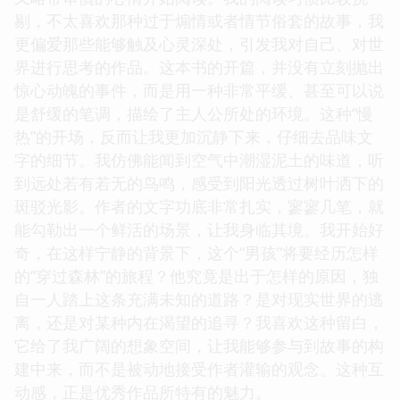
剔，不太喜欢那种过于煽情或者情节俗套的故事，我
更偏爱那些能够触及心灵深处，引发我对自己、对世
界进行思考的作品。这本书的开篇，并没有立刻抛出
惊心动魄的事件，而是用一种非常平缓、甚至可以说
是舒缓的笔调，描绘了主人公所处的环境。这种“慢
热”的开场，反而让我更加沉静下来，仔细去品味文
字的细节。我仿佛能闻到空气中潮湿泥土的味道，听
到远处若有若无的鸟鸣，感受到阳光透过树叶洒下的
斑驳光影。作者的文字功底非常扎实，寥寥几笔，就
能勾勒出一个鲜活的场景，让我身临其境。我开始好
奇，在这样宁静的背景下，这个“男孩”将要经历怎样
的“穿过森林”的旅程？他究竟是出于怎样的原因，独
自一人踏上这条充满未知的道路？是对现实世界的逃
离，还是对某种内在渴望的追寻？我喜欢这种留白，
它给了我广阔的想象空间，让我能够参与到故事的构
建中来，而不是被动地接受作者灌输的观念。这种互
动感，正是优秀作品所特有的魅力。