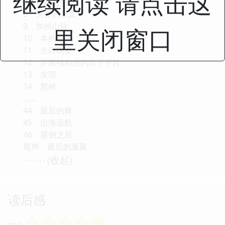
继续阅读 请点击这
7 琼斯之书
8 失去的童真
9 加州山脉
里关闭窗口
10 本的世界
11 生日晚宴
12 罗斯福和他的部下平肖
13 发现
14 爬树
……
44 最后的舞
45 出海远航
46 屋倒之后
尾声 最后的重聚
收起
· · · · · · (
)
读后感
☆
☆
☆
☆
☆