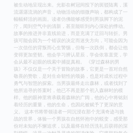
被生动地呈现出来。光影在树冠间投下的斑驳陆离，溪
流潺潺流淌的声音，动物活动的细微声响，都构成了一
幅幅鲜活的画面。读者仿佛能够感受到男孩脚下的泥
泞，闻到空气中的清新，甚至能听到内心深处的悸动。
故事的推进并非直线前进，而是充满了迂回与转折。男
孩可能会因为一个错误的决定而迷失方向，可能会因为
一次信任的背叛而心生警惕，但每一次跌倒，都会让他
变得更加坚韧。他会学习辨认星辰，学会依靠直觉，学
会从最不起眼的线索中捕捉真相。 《穿过森林的男
孩》不仅仅是一个关于冒险的故事，它更是一首对自然
敬畏的赞歌，是对生命韧性的颂扬，也是对成长过程中
勇气与智慧的探索。当男孩最终走出森林，或者找到了
他所追寻的答案时，他已不再是那个初入森林时的模
样。他的眼神里将承载着森林的广阔，他的心中将铭刻
着经历的重量，他的生命，也因此被赋予了更深的意
义。 这本书将带领读者一同沉浸在那个充满奇迹与挑
战的世界，体验一个男孩在自然怀抱中的蜕变，感受那
份对未知的不懈追求，以及最终在经历洗礼后获得的深
刻领悟。这是一次触及灵魂的阅读体验，它将鼓励每个