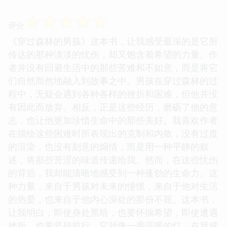
☆
☆
☆
☆
☆
评分
《穿过森林的男孩》这本书，让我感受最深的是它所
传达的那种淡淡的忧伤，却又饱含着希望的力量。作
者并没有回避生活中的那些苦难和不如意，而是将它
们自然而然地融入到故事之中。男孩在穿过森林的过
程中，无疑会遇到各种各样的挫折和困难，但他并没
有因此而放弃。相反，正是这些经历，磨砺了他的意
志，也让他更加珍惜生命中的那些美好。我喜欢作者
在描绘这些困难时所表现出的克制和内敛，没有过度
的渲染，也没有刻意的煽情，而是用一种平静的叙
述，将那些苦涩的味道传递给我。然而，在这些忧伤
的背后，我却能清晰地感受到一种蓬勃的生命力。这
种力量，来自于男孩对未来的憧憬，来自于他对生活
的热爱，也来自于他内心深处的那份不屈。这本书，
让我明白，即使身处黑暗，也要怀揣希望，即使遭遇
挫折，也要坚持前行。它就像一盏温暖的灯，在我感