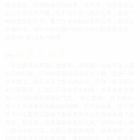
情感波动，让我能够感同身受。这本书，让我重新认
识到了语言的力量，它不仅仅是沟通的工具，更是一
种创造性的艺术。通过作者精妙的文字运用，我得以
穿越时空，与书中的人物一同经历他们的喜怒哀乐，
感受他们的成长与蜕变。
☆
☆
☆
☆
☆
评分
《穿过森林的男孩》这本书，当我第一次在书架上看
到它的时候，它的封面就深深地吸引了我。那是一种
非常简洁，却又充满了意境的设计，仿佛一股清新的
风扑面而来，让我忍不住伸手去触碰。书名本身也带
着一种神秘感和冒险的气息，“穿过森林”，这本身就
是一个充满未知和挑战的旅程。我开始想象，这个男
孩为什么要穿过森林？森林里有什么在等待着他？是
危险，是奇遇，还是某种失落的宝藏？这种好奇心像
一团小小的火苗，在我心里慢慢燃烧，越烧越旺，直
到我最终决定把它带回家。拿到书的那一刻，我甚至