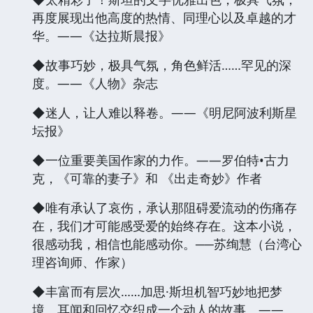
再度展现出他高度的热情、同理心以及卓越的才
华。——《达拉斯晨报》
◆故事巧妙，极具气氛，角色鲜活……罕见的深
度。——《人物》杂志
◆迷人，让人难以释卷。——《明尼阿波利斯星
坛报》
◆一位重要美国作家的力作。——罗伯特•古力
克，《可靠的妻子》和 《出走奇妙》作者
◆唯有承认了哀伤，承认那阻碍爱流动的伤痛存
在，我们才可能感受爱的始终存在。这本小说，
很感动我，相信也能感动你。──苏绚慧（台湾心
理咨询师、作家）
◆丰富而有层次……加思·斯坦机智巧妙地把梦
境、耳闻和回忆交织成一个动人的故事。——