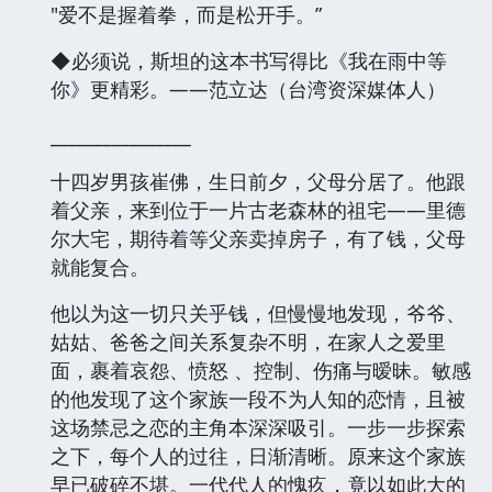
"爱不是握着拳，而是松开手。”
◆必须说，斯坦的这本书写得比《我在雨中等
你》更精彩。——范立达（台湾资深媒体人）
________________
十四岁男孩崔佛，生日前夕，父母分居了。他跟
着父亲，来到位于一片古老森林的祖宅——里德
尔大宅，期待着等父亲卖掉房子，有了钱，父母
就能复合。
他以为这一切只关乎钱，但慢慢地发现，爷爷、
姑姑、爸爸之间关系复杂不明，在家人之爱里
面，裹着哀怨、愤怒 、控制、伤痛与暧昧。敏感
的他发现了这个家族一段不为人知的恋情，且被
这场禁忌之恋的主角本深深吸引。一步一步探索
之下，每个人的过往，日渐清晰。原来这个家族
早已破碎不堪。一代代人的愧疚，竟以如此大的