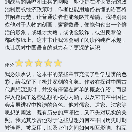
到战马的嘶鸣和士兵的呐喊。即使是在讨论复杂的政
治制度或经济政策时，作者也能用通俗易懂的语言将
其阐释清楚，让普通读者也能领略其精髓。我特别喜
欢他对于人物的刻画，寥寥数语，便能勾勒出一个鲜
活的形象，或雄才大略，或阴险狡诈，或温良恭俭，
都跃然纸上。这本书让我体会到了阅读的纯粹乐趣，
也让我对中国语言的魅力有了更深的认识。
☆
☆
☆
☆
☆
评分
我必须承认，这本书的某些章节充满了哲学思辨的色
彩，给我留下了极其深刻的印象。作者在探讨中国古
代思想流派时，并没有停留在简单的概念介绍，而是
深入挖掘了这些思想的核心内涵，以及它们在中国社
会发展进程中扮演的角色。他对儒家、道家、法家等
思想的阐述，既有历史的严谨性，又不失对现实的关
照。我尤其欣赏他对于这些思想如何在不同历史时期
被诠释、被应用，以及它们之间如何相互影响、相互