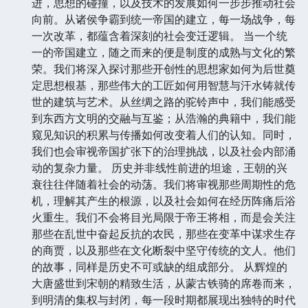
进，思想的碰撞，以及技术的发展如何一步步推动社会
向前。从诸侯争霸到统一帝国的建立，每一场战争，每
一次改革，都蕴含着深刻的社会变迁逻辑。 当一个统
一的帝国建立，随之而来的便是制度的成熟与文化的繁
荣。我们将深入探讨那些开创性的思想家如何为后世奠
定思想根基，那些伟大的工匠如何用智慧与汗水铸就传
世的建筑与艺术。从丝绸之路的驼铃声中，我们能感受
到东西方文明的交融与互鉴；从浩瀚的典籍中，我们能
窥见知识的积累与传播如何改变着人们的认知。同时，
我们也会审视帝国扩张下的治理挑战，以及社会内部涌
动的复杂力量。 历史并非线性前进的坦途，王朝的兴
衰往往伴随着社会的动荡。我们将审视那些周期性的危
机，理解其产生的根源，以及社会如何在经历阵痛后浴
火重生。我们不会将目光局限于帝王将相，而是会关注
那些在乱世中奋起反抗的农民，那些在变革中谋求生存
的商贾，以及那些在文化断裂中坚守传统的文人。他们
的故事，同样是历史不可或缺的组成部分。 从辉煌的
大唐盛世到宋朝的精致生活，从蒙古铁骑的席卷而来，
到明清的集权与封闭，每一段时期都展现出独特的时代