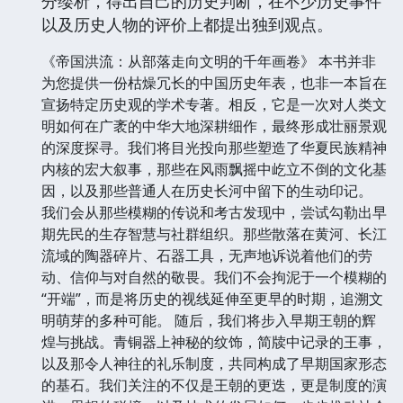
分缕析，得出自己的历史判断，在不少历史事件
以及历史人物的评价上都提出独到观点。
《帝国洪流：从部落走向文明的千年画卷》 本书并非
为您提供一份枯燥冗长的中国历史年表，也非一本旨在
宣扬特定历史观的学术专著。相反，它是一次对人类文
明如何在广袤的中华大地深耕细作，最终形成壮丽景观
的深度探寻。我们将目光投向那些塑造了华夏民族精神
内核的宏大叙事，那些在风雨飘摇中屹立不倒的文化基
因，以及那些普通人在历史长河中留下的生动印记。
我们会从那些模糊的传说和考古发现中，尝试勾勒出早
期先民的生存智慧与社群组织。那些散落在黄河、长江
流域的陶器碎片、石器工具，无声地诉说着他们的劳
动、信仰与对自然的敬畏。我们不会拘泥于一个模糊的
“开端”，而是将历史的视线延伸至更早的时期，追溯文
明萌芽的多种可能。 随后，我们将步入早期王朝的辉
煌与挑战。青铜器上神秘的纹饰，简牍中记录的王事，
以及那令人神往的礼乐制度，共同构成了早期国家形态
的基石。我们关注的不仅是王朝的更迭，更是制度的演