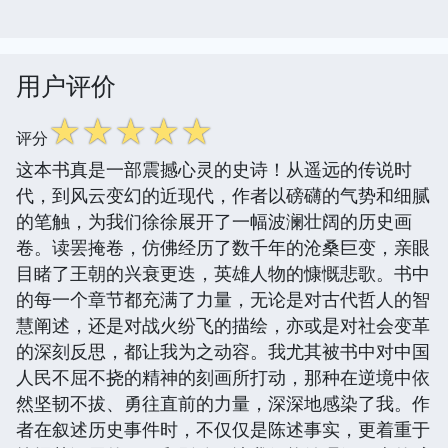
用户评价
☆
☆
☆
☆
☆
评分
这本书真是一部震撼心灵的史诗！从遥远的传说时
代，到风云变幻的近现代，作者以磅礴的气势和细腻
的笔触，为我们徐徐展开了一幅波澜壮阔的历史画
卷。读罢掩卷，仿佛经历了数千年的沧桑巨变，亲眼
目睹了王朝的兴衰更迭，英雄人物的慷慨悲歌。书中
的每一个章节都充满了力量，无论是对古代哲人的智
慧阐述，还是对战火纷飞的描绘，亦或是对社会变革
的深刻反思，都让我为之动容。我尤其被书中对中国
人民不屈不挠的精神的刻画所打动，那种在逆境中依
然坚韧不拔、勇往直前的力量，深深地感染了我。作
者在叙述历史事件时，不仅仅是陈述事实，更着重于