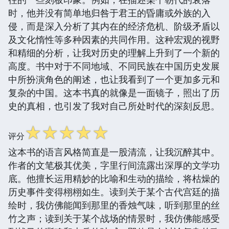
时，他并没有简单地归咎于君王的昏庸或外族的入
侵，而是深入分析了其内在的经济危机、阶级矛盾以
及文化惰性等多种因素的共同作用。这种宏观的视野
和精细的分析，让我对历史的理解上升到了一个新的
高度。书中对于不同地域、不同民族在中国历史发展
中所扮演角色的阐述，也让我看到了一个更加多元和
复杂的中国。这本书真的就像是一面镜子，照出了历
史的真相，也引发了我对自己所处时代的深刻反思。
☆
☆
☆
☆
☆
评分
这本书的语言风格简直是一股清流，让我沉醉其中。
作者的文笔极其优美，字里行间流露出深厚的文学功
底。他擅长运用精妙的比喻和生动的描绘，将枯燥的
历史事件变得栩栩如生。读到关于某个古代宫廷的描
绘时，我仿佛能闻到那里的香烛气味，听到那里的丝
竹之声；读到关于某个战场的情景时，我仿佛能感受