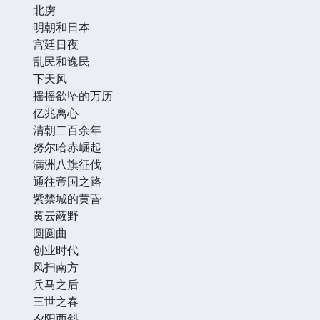
北虏
明朝和日本
宫廷日夜
乱民和逸民
下天风
摇摇欲坠的万历
亿兆离心
清朝二百余年
努尔哈赤崛起
满洲八旗征伐
通往帝国之路
紫禁城的黄昏
黄云蔽野
圆圆曲
创业时代
风扫南方
兵马之后
三世之春
夕阳西斜