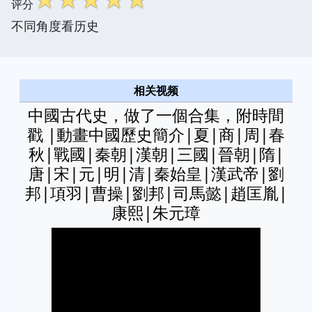
评分
不同角度看历史
相关视频
中國古代史，做了一個合集，附時間
戳 |動畫中國歷史簡介|夏|商|周|春
秋|戰國|秦朝|漢朝|三國|晉朝|隋|
唐|宋|元|明|清|秦始皇|漢武帝|劉
邦|項羽|曹操|劉邦|司馬懿|趙匡胤|
康熙|朱元璋