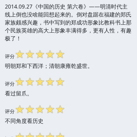
2014.09.27《中国的历史 第六卷》——明清时代主
线上倒也没啥能回想起来的。倒对盘踞在福建的郑氏
家族颇感兴趣，书中写到的郑成功形象比教科书上那
个民族英雄的高大上形象丰满得多，更有人性，有趣
极了！
☆
☆
☆
☆
☆
评分
明朝郑和下西洋；清朝康雍乾盛世。
☆
☆
☆
☆
☆
评分
看过留爪。
☆
☆
☆
☆
☆
评分
不同角度看历史
☆
☆
☆
☆
☆