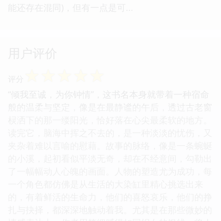
能还存在混同)，但有一点是可...
用户评价
☆
☆
☆
☆
☆
评分
“倾我至诚，为你钟情”，这书名本身就带着一种宿命
般的温柔与坚定，像是在最静谧的午后，透过古老窗
棂洒下的那一缕阳光，恰好落在心尖最柔软的地方。
读完它，脑海中挥之不去的，是一种淡淡的忧伤，又
夹杂着难以言喻的慰藉。故事的脉络，像是一条蜿蜒
的小溪，起初看似平淡无奇，却在不经意间，勾勒出
了一幅幅动人心魄的画面。人物的塑造尤为成功，每
一个角色都仿佛是从生活的大染缸里精心挑选出来
的，有着鲜活的生命力，他们的喜怒哀乐，他们的挣
扎与抉择，都深深地触动着我。尤其是在那些微妙的