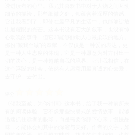
透进读者的心里。我尤其喜欢书中对于人物之间互动
细节的描绘，那些细微之处，却蕴含着深厚的情感。
它让我看到了，即使在最平凡的生活中，也能够绽放
出最耀眼的光芒。这本书没有宏大的叙事，也没有惊
心动魄的事件，但它却能够触动人心最柔软的地方。
那份“倾我至诚”的奉献，不仅仅是一种爱的表达，更
是一种人生态度的体现，它是一种愿意为对方付出一
切的决心，是一种超越自我的境界。它让我相信，在
这个浮躁的社会，依然有人愿意用最真诚的心去爱，
去守护，去付出。
☆
☆
☆
☆
☆
评分
《倾我至诚，为你钟情》这本书，给了我一种前所未
有的阅读体验。它不像那些快餐式的爱情故事，能够
迅速抓住读者的眼球，而是需要你静下心来，慢慢品
味，才能体会到其中的深邃与美好。作者的文字，如
同陈年的酒，越品越有味道。故事的叙事结构，也颇