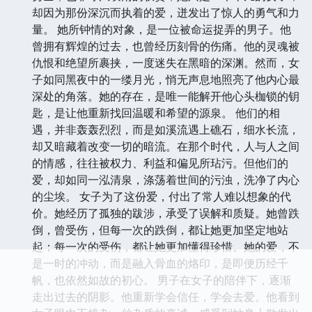
却因为那份深沉而执着的爱，迸发出了惊人的勇气和力
量。 她所钟情的对象，是一位被命运捉弄的男子。他
曾拥有辉煌的过去，也曾经历刻骨的伤痛。他的灵魂被
仇恨和绝望所裹挟，一度迷失在黑暗的深渊。然而，女
子如同黑夜中的一缕月光，悄无声息地照亮了他内心最
深处的角落。她的存在，是唯一能解开他心头枷锁的钥
匙，是让他重新找回温暖和希望的源泉。 他们的相
遇，并非轰轰烈烈，而是如溪流遇上礁石，细水长流，
却又暗藏着改变一切的暗流。在那个时代，人与人之间
的情感，往往被权力、利益和偏见所玷污。但他们的
爱，却如同一泓清泉，涤荡着世间的污浊，洗净了内心
的尘埃。 女子为了这份爱，付出了常人难以想象的代
价。她经历了孤独的跋涉，承受了误解和质疑。她曾跌
倒，曾受伤，但每一次的跌倒，都让她更加坚定地站
起；每一次的受伤，都让她更加懂得珍惜。她的爱，不
是一时的冲动，而是融入骨血的烙印，是即便历经千
帆，也依然如故的初心。 男子在女子的陪伴下，逐渐
走出过去的阴影。他重新学会信任，学会去爱。他看到