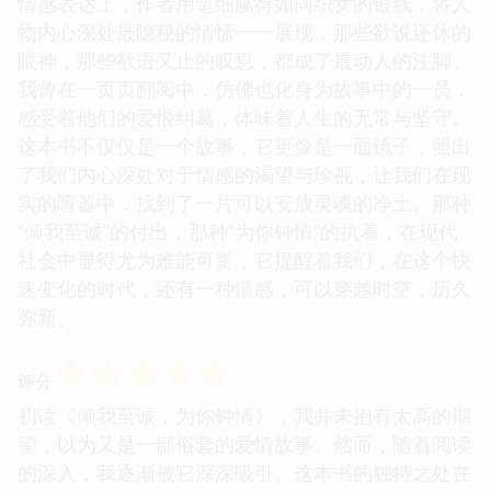
情感表达上，作者用笔细腻得如同织女的银线，将人
物内心深处最隐秘的情愫一一展现，那些欲说还休的
眼神，那些欲语又止的叹息，都成了最动人的注脚。
我曾在一页页翻阅中，仿佛也化身为故事中的一员，
感受着他们的爱恨纠葛，体味着人生的无常与坚守。
这本书不仅仅是一个故事，它更像是一面镜子，照出
了我们内心深处对于情感的渴望与珍视，让我们在现
实的喧嚣中，找到了一片可以安放灵魂的净土。那种
“倾我至诚”的付出，那种“为你钟情”的执着，在现代
社会中显得尤为难能可贵，它提醒着我们，在这个快
速变化的时代，还有一种情感，可以穿越时空，历久
弥新。
☆
☆
☆
☆
☆
评分
初读《倾我至诚，为你钟情》，我并未抱有太高的期
望，以为又是一部俗套的爱情故事。然而，随着阅读
的深入，我逐渐被它深深吸引。这本书的独特之处在