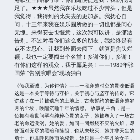
足了。★★★虽然我在乐坛吃过不少苦头，但是
我觉得，我得到的比失去的更加多。我抚心自
问，十三年来我在娱乐圈所做的一切也都是问心
无愧。来得安去也惬意，这次我可以讲，是潇洒
告别。不过对着你们这么多的朋友，我始终是有
点不太忍心。让我到外面去闯下，就算是焦头烂
额，我也一定要闯出个名堂！多谢你们，多谢！
有你们这样的观众，我于愿足矣！——1989年张
国荣 “告别演唱会”现场独白
《倾我至诚，为你钟情》——一段穿越时空的灵魂低语
这是一本关于等待与守护，关于初心与坚守的传奇。它
讲述了在一片被遗忘的土地上，古老誓约的低语穿越岁
月的尘埃，唤醒沉睡千年的情感。 故事的主角，是一
位拥有着世间罕有纯粹心灵的女子，她被卷入了一场古
老的命运漩涡。她的爱，如同一团燃烧不灭的火焰，即
使面对无尽的黑暗和险阻，也从未熄灭。她并非天生的
勇士，也非呼风唤雨的权贵，她只是一个平凡的女子，