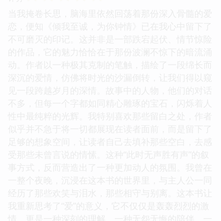
当我掩卷长思，脑海里依然回荡着那份深入骨髓的爱
恋，便知《倾我至诚，为你钟情》已在我心中留下了
不可磨灭的印记。这并非是一部跌宕起伏、情节惊险
的作品，它的魅力恰恰在于那份波澜不惊下的暗流涌
动。作者以一种极其克制的笔触，描绘了一段绵长而
深沉的爱情，仿佛将时光的沙漏倒转，让我们得以窥
见一段跨越岁月的深情。故事中的人物，他们的对话
不多，但每一个字都如同精心雕琢的宝石，闪烁着人
性中最纯粹的光辉。我特别喜欢那些留白之处，作者
似乎并不急于将一切都展现在读者面前，而是留下了
足够的想象空间，让读者自己去填补那些空白，去感
受那些未曾言说的情愫。这种“此时无声胜有声”的叙
事方式，反而营造出了一种更加动人的氛围。我曾在
一整个夜晚，沉浸在这本书的世界里，与主人公一同
经历了那些欢笑与泪水，那些相守与别离。这本书让
我重新思考了“爱”的意义，它不仅仅是轰轰烈烈的激
情，更是一种深刻的理解，一种无怨无悔的陪伴，一