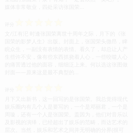
媒体非常敬业，四处采访张国荣...
☆
☆
☆
☆
☆
评分
文/江有汜 时逢张国荣离世十周年之际，月下的《张
国荣的影梦人生》出版。封面上，张国荣头微昂，睥
睨众生，一副没有表情的表情。看久了，却总让人产
生些许不安，像有些东西抓挠着人心，一些咬噬人心
的痛苦透过他的面容，细细泛上来。何以选这张图做
封面——原来这是最不典型的...
☆
☆
☆
☆
☆
评分
月下又出新书，这一回写的是张国荣。我总觉得现代
娱乐圈内有几个人是要写的，一个是邓丽君，一个是
周璇，还有一个人是张国荣。盖因为，他们对音乐以
及影视的演绎，已经超出了娱乐的范畴，而达艺术的
层次。当然，娱乐和艺术之间并无明确的分界(很可