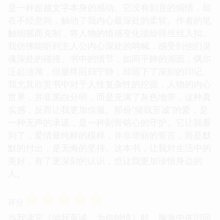
是一种超越文字本身的感动。它没有刻意的煽情，却
在不经意间，触动了我内心最深处的柔软。作者的笔
触细腻而克制，将人物的情感变化描绘得丝丝入扣。
我仿佛能听到主人公内心深处的呐喊，感受到他们灵
魂深处的碰撞。书中的情节，如同平静的湖面，偶尔
泛起涟漪，但最终回归宁静，却留下了深刻的印记。
我尤其欣赏书中对于人性复杂性的挖掘，人物的内心
世界，并非黑白分明，而是充满了灰色地带，这种真
实感，反而让我更加信服。那份“倾我至诚”的爱，是
一种无声的承诺，是一种刻骨铭心的守护。它让我看
到了，爱情最纯粹的模样，并非华丽的誓言，而是默
默的付出，是无悔的坚持。这本书，让我对生活中的
美好，有了更深刻的认识，也让我更加珍惜身边的
人。
☆
☆
☆
☆
☆
评分
当我读完《倾我至诚，为你钟情》时，脑海中依旧回