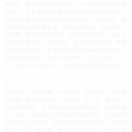
神交流，都传递着丰富的信息，让人物的内心世界跃
然纸上。它不像市面上那些充斥着狗血剧情的小说，
而是更注重情感的深度和人物的成长。读这本书，我
仿佛在与老友促膝长谈，听她娓娓道来一段刻骨铭心
的往事。那些曾经的遗憾，那些曾经的错过，都在作
者的笔下被赋予了新的生命。这本书让我看到，即使
在最艰难的时刻，真挚的情感依然能够成为支撑人们
前进的强大力量。那句“为你钟情”，不仅仅是对一个
人，更是对一种信念，一种对美好爱情的执着追求。
☆
☆
☆
☆
☆
评分
当我合上《倾我至诚，为你钟情》这本书时，心中涌
起的是一种复杂的情绪，有感动，有不舍，更有对人
性光辉的赞叹。作者的笔触如同春风拂面，细腻而温
暖，她将人物的内心世界刻画得淋漓尽致，仿佛能听
到他们内心的低语，感受到他们灵魂的悸动。故事的
推进，并非一蹴而就，而是如同涓涓细流，缓缓地渗