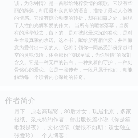
诚，为你钟情》是一首献给纯粹爱情的颂歌。它没有华
丽的辞藻，却用最朴实真挚的语言，描绘了最动人心魄
的情感。它没有惊心动魄的转折，却在细微之处，展现
了人性的光辉和爱的伟大。 当所有的喧嚣落幕，当所
有的浮华褪去，留下的，是对彼此最深沉的眷恋，是对
生命最真挚的承诺。这本书，献给所有相信爱，并且愿
意为爱付出一切的人。它将引领你一同感受那份穿越时
空的灵魂低语，体会那份“倾我至诚，为你钟情”的深刻
含义。它是一种无声的告白，一种执着的守护，一种刻
骨铭心的爱恋。它是一段传奇，一段只属于他们，却能
触动每一个读者内心深处的传奇。
作者简介
月下，原名高瑞贤，80后才女，现居北京，多家
报纸、杂志特约作者，曾出版长篇小说《你是笙
歌我是夜》，文化随笔《爱恨不如期：遗世独立
张爱玲》。个人博客：