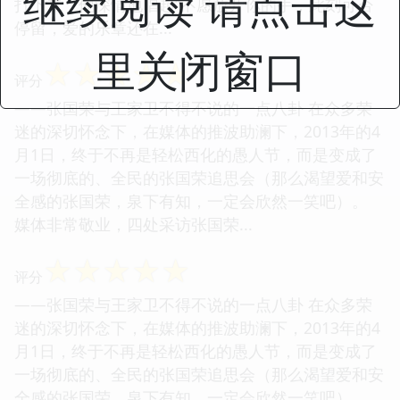
继续阅读 请点击这
打下来，他深情地唱起“不愿放开你的手，此刻可否
停留，爱的乐章还在...
里关闭窗口
☆
☆
☆
☆
☆
评分
——张国荣与王家卫不得不说的一点八卦 在众多荣
迷的深切怀念下，在媒体的推波助澜下，2013年的4
月1日，终于不再是轻松西化的愚人节，而是变成了
一场彻底的、全民的张国荣追思会（那么渴望爱和安
全感的张国荣，泉下有知，一定会欣然一笑吧）。
媒体非常敬业，四处采访张国荣...
☆
☆
☆
☆
☆
评分
——张国荣与王家卫不得不说的一点八卦 在众多荣
迷的深切怀念下，在媒体的推波助澜下，2013年的4
月1日，终于不再是轻松西化的愚人节，而是变成了
一场彻底的、全民的张国荣追思会（那么渴望爱和安
全感的张国荣，泉下有知，一定会欣然一笑吧）。