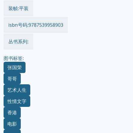
装帧:平装
isbn号码:9787539958903
丛书系列:
图书标签:
张国荣
哥哥
艺术人生
性情文字
香港
电影