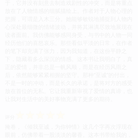
于，它并没有刻意去制造戏剧性的冲突，而是将重点
放在了人物情感的细腻描绘上。作者对于人物心理的
把握，可谓是入木三分。她能够敏锐地捕捉到人物内
心深处最细微的情绪波动，并将其淋漓尽致地展现在
读者面前。我仿佛能够感同身受，与书中的人物一同
经历他们的喜怒哀乐。那些看似平淡的日常，在作者
的笔下却充满了张力，因为我知道，在这份平静之
下，隐藏着多么深沉的情感。这本书让我明白了，真
正的爱情，并非总是一帆风顺，而是在经历风雨之
后，依然能够紧紧相握的坚守。那种“至诚”的付出，
不是一时的冲动，而是长久的承诺，是将对方的感受
放在首位的无私。它让我重新审视了爱情的真谛，也
让我对生活中的美好事物充满了更多的期待。
☆
☆
☆
☆
☆
评分
掩卷，《倾我至诚，为你钟情》这几个字再次浮现在
眼前，仿佛带着一股淡淡的馨香。这本书带给我的，