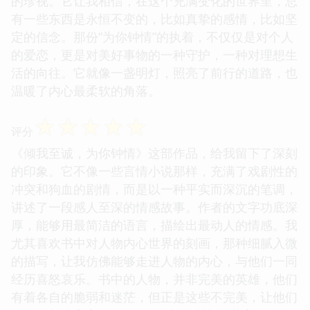
的珍视。它让我相信，在这个充满变化的世界里，总
有一些东西是永恒不变的，比如真挚的感情，比如坚
定的信念。那份“为你钟情”的执着，不仅仅是对个人
的爱恋，更是对美好事物的一种守护，一种对理想生
活的向往。它就像一盏明灯，照亮了前行的道路，也
温暖了内心最柔软的角落。
☆
☆
☆
☆
☆
评分
《倾我至诚，为你钟情》这部作品，给我留下了深刻
的印象。它不像一些言情小说那样，充满了戏剧性的
冲突和狗血的剧情，而是以一种平实而深沉的笔调，
讲述了一段感人至深的情感故事。作者的文字功底深
厚，能够用最简洁的语言，描绘出最动人的情感。我
尤其喜欢书中对人物内心世界的刻画，那种细腻入微
的描写，让我仿佛能够走进人物的内心，与他们一同
经历喜怒哀乐。书中的人物，并非完美的英雄，他们
有着各自的脆弱和迷茫，但正是这些不完美，让他们