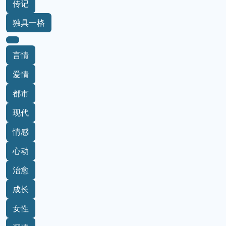
传记
独具一格
言情
爱情
都市
现代
情感
心动
治愈
成长
女性