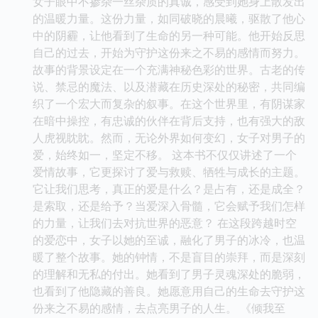
女子眼中不掺杂一丝杂质的真诚，感受到她身上散发出
的温暖力量。这份力量，如同破晓的晨曦，驱散了他心
中的阴霾，让他看到了生命的另一种可能。他开始反思
自己的过去，开始为守护这份来之不易的感情而努力。
故事的背景设定在一个充满神秘色彩的世界。古老的传
说、禁忌的魔法、以及潜藏在历史深处的秘密，共同编
织了一个宏大而复杂的叙事。在这个世界里，有阴谋家
在暗中操控，有忠诚的伙伴在背后支持，也有强大的敌
人虎视眈眈。然而，无论外界如何变幻，女子对男子的
爱，始终如一，坚定不移。 这本书不仅仅讲述了一个
爱情故事，它更探讨了爱与救赎、牺牲与成长的主题。
它让我们思考，真正的爱是什么？是占有，还是成全？
是索取，还是给予？当爱深入骨髓，它会赋予我们怎样
的力量，让我们去对抗世界的恶意？ 在这段跨越时空
的爱恋中，女子以她的至诚，融化了男子的冰冷，也温
暖了整个故事。她的钟情，不是盲目的崇拜，而是深刻
的理解和无私的付出。她看到了男子灵魂深处的脆弱，
也看到了他隐藏的善良。她愿意用自己的生命去守护这
份来之不易的感情，去点亮男子的人生。 《倾我至