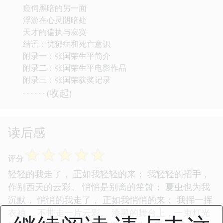
窥伺黑暗的另一面
浮游在心灵阴暗处
天才的偏执与寂寞
结语：忧郁症和死亡意识
附录一：张国荣生平简介
附录二：张国荣生平电影作品
附录三：张国荣获奖记录
收起
· · · · · · (
)
读后感
☆
☆
☆
☆
☆
评分
轻轻的我走了， 正如我轻轻的来； 我轻轻的招手，
作别西天的云彩。 悄悄是别离的笙箫； 夏虫也为我
沉默， 悄悄的我走了， 正如我悄悄的来； 我挥一挥
衣袖， 不带走一片云彩。 漆黑的舞台上，一束灯光