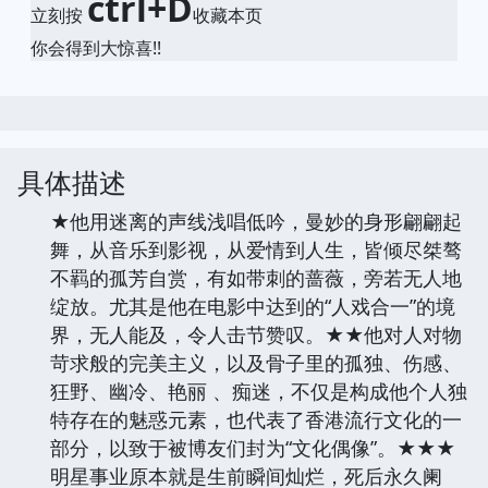
ctrl+D
立刻按
收藏本页
你会得到大惊喜!!
具体描述
★他用迷离的声线浅唱低吟，曼妙的身形翩翩起
舞，从音乐到影视，从爱情到人生，皆倾尽桀骜
不羁的孤芳自赏，有如带刺的蔷薇，旁若无人地
绽放。尤其是他在电影中达到的“人戏合一”的境
界，无人能及，令人击节赞叹。★★他对人对物
苛求般的完美主义，以及骨子里的孤独、伤感、
狂野、幽冷、艳丽 、痴迷，不仅是构成他个人独
特存在的魅惑元素，也代表了香港流行文化的一
部分，以致于被博友们封为“文化偶像”。★★★
明星事业原本就是生前瞬间灿烂，死后永久阑