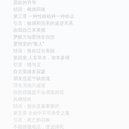
原欲的升华
结语：雌雄同体
第三章 一种性格植种一种命运
引言：敏感和完美的递进关系
由我自己来掌握
梦醒方知爱情非自控
爱情里的“毒人”
结语：怪你过分美丽
第四章 人非草木，侬本多情
引言：情与义
自古英雄多寂寥
朋友也是宁缺勿滥
浮生无他只虚度
你的容颜是不会凋落的花
风继续吹
结语：朋友是最重要的
第五章 生命中不可承受之重
引言：死亡的召唤
不能骄傲地活，便选择死