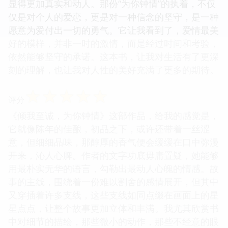
显得更加真实和动人。那份“为你钟情”的执着，不仅
仅是对个人的爱恋，更是对一种信念的坚守，是一种
愿意为爱付出一切的勇气。它让我看到了，爱情最美
好的模样，并非一时的激情，而是经过时间和考验，
依然能够坚守的承诺。这本书，让我对生活有了更深
刻的理解，也让我对人性的美好充满了更多的期待。
☆
☆
☆
☆
☆
评分
《倾我至诚，为你钟情》这部作品，给我的感觉是，
它就像陈年的佳酿，初品之下，或许还带着一丝涩
意，但细细品味，那醇厚的香气便会缓缓在口中弥漫
开来，沁人心脾。作者的文字功底毋庸置疑，她能够
用最朴实无华的语言，勾勒出最动人心魄的情感。故
事的主线，围绕着一份难以割舍的感情展开，但其中
又穿插着许多支线，这些支线如同点缀在画面上的星
星点点，让整个故事更加立体和丰满。我尤其欣赏书
中对细节的描绘，那些微小的动作，那些不经意的眼