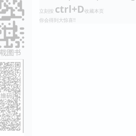
ctrl+D
立刻按
收藏本页
你会得到大惊喜!!