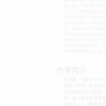
析。例如，他对魏晋南北
力。 《吕思勉读史札记
和思考过程中，针对史学
往往是片段式、专题式的
说，提出新见，其论述往
者可以通过吕思勉先生的
研究方法，即注重史料的
高的参考和借鉴意义。 
在逻辑的细致探寻，是吕
作者简介
吕思勉（1884-1
溪山小学堂、常州府中
任华东师范大学教授
史，加上在史学界享有
北朝史》、《隋唐五