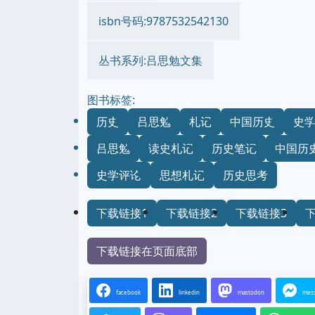
isbn号码:9787532542130
丛书系列:吕思勉文集
图书标签:
历史
吕思勉
札记
中国历史
史
吕思勉
读史札记
历史笔记
中国历
史学评论
思想札记
历史思考
下载链接1
下载链接2
下载链接3
下载链接在页面底部
facebook
linkedin
mastodon
mes