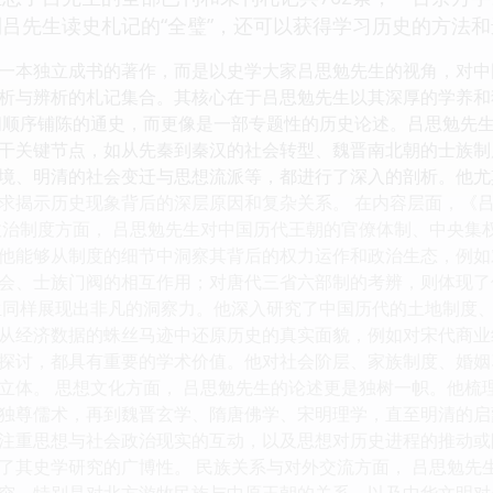
吕先生读史札记的“全璧”，还可以获得学习历史的方法
一本独立成书的著作，而是以史学大家吕思勉先生的视角，对中
析与辨析的札记集合。其核心在于吕思勉先生以其深厚的学养和
间顺序铺陈的通史，而更像是一部专题性的历史论述。吕思勉先
干关键节点，如从先秦到秦汉的社会转型、魏晋南北朝的士族制
境、明清的社会变迁与思想流派等，都进行了深入的剖析。他尤
求揭示历史现象背后的深层原因和复杂关系。 在内容层面，《
政治制度方面， 吕思勉先生对中国历代王朝的官僚体制、中央集
他能够从制度的细节中洞察其背后的权力运作和政治生态，例如
会、士族门阀的相互作用；对唐代三省六部制的考辨，则体现了
生同样展现出非凡的洞察力。他深入研究了中国历代的土地制度
从经济数据的蛛丝马迹中还原历史的真实面貌，例如对宋代商业
探讨，都具有重要的学术价值。他对社会阶层、家族制度、婚姻
立体。 思想文化方面， 吕思勉先生的论述更是独树一帜。他梳
独尊儒术，再到魏晋玄学、隋唐佛学、宋明理学，直至明清的启
注重思想与社会政治现实的互动，以及思想对历史进程的推动或
了其史学研究的广博性。 民族关系与对外交流方面， 吕思勉先
突，特别是对北方游牧民族与中原王朝的关系、以及中华文明对