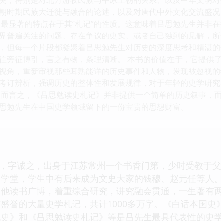
朝时期民族大迁徙与融合的论述，以及对唐代中外文化交流盛况
》最显著的特点在于其“札记”的性质。这意味着吕思勉先生并非
界普遍关注的问题、存在争议的史实、或者自己独到的见解，所
，但每一个片段都凝聚着吕思勉先生对历史的深度思考和精湛的
往旁征博引，言之有物，条理清晰。 本书的价值在于，它提供
视角，重新审视那些耳熟能详的历史事件和人物，发现被忽视的
考订辨析，强调历史的整体性和发展规律，对于年轻的史学研究
总而言之，《吕思勉读史札记》并非提供一个简单的历史叙事，
思勉先生在中国史学领域留下的一份宝贵的思想财富。
957），字诚之，出身于江苏常州一个书香门第，少时受教于
学堂，学生中有后来成为文史大家的钱穆、赵元任等人。
。他读书广博，着重综合研究，讲究融会贯通，一生著有
盛誉的大量史学札记，共计1000多万字。《白话本国
代史》和《吕思勉读史札记》等是吕先生最具代表性的史