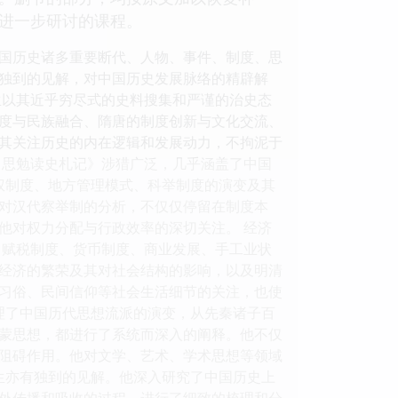
和进一步研讨的课程。
国历史诸多重要断代、人物、事件、制度、思
独到的见解，对中国历史发展脉络的精辟解
生以其近乎穷尽式的史料搜集和严谨的治史态
度与民族融合、隋唐的制度创新与文化交流、
其关注历史的内在逻辑和发展动力，不拘泥于
吕思勉读史札记》涉猎广泛，几乎涵盖了中国
权制度、地方管理模式、科举制度的演变及其
对汉代察举制的分析，不仅仅停留在制度本
他对权力分配与行政效率的深切关注。 经济
、赋税制度、货币制度、商业发展、手工业状
经济的繁荣及其对社会结构的影响，以及明清
习俗、民间信仰等社会生活细节的关注，也使
理了中国历代思想流派的演变，从先秦诸子百
蒙思想，都进行了系统而深入的阐释。他不仅
阻碍作用。他对文学、艺术、学术思想等领域
生亦有独到的见解。他深入研究了中国历史上
外传播和吸收的过程，进行了细致的梳理和分