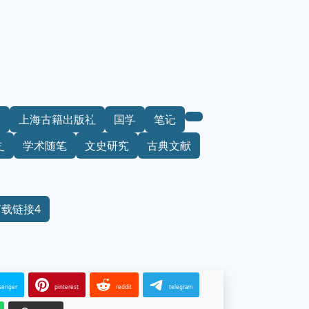
学
上海古籍出版社
国学
笔记
史
学术随笔
文史研究
古典文献
下载链接4
senger
pinterest
reddit
telegram