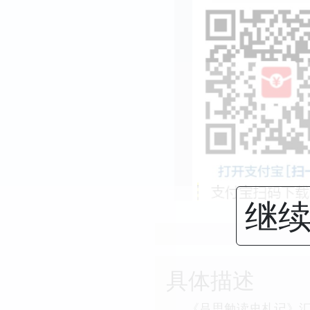
继续
具体描述
《吕思勉读史札记》汇