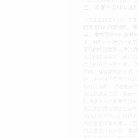
全。读者不仅可以见到
《吕思勉读史札记》并非
想等进行的深度梳理、评
读。 本书并非一部按时
度，针对中国历史上的若
宋代的经济繁荣与政治困
表面的史实叙述，而是力
历史的各个主要方面。 
影响，都有精辟的论述。
身，更探讨了其与宗法社
与社会方面， 吕思勉先
况以及城乡关系。他善于
时期资本主义萌芽问题的
得历史的描绘更加生动和
家的思想争鸣，到汉代的
关注思想体系的建立，更
的发展也常有涉及，体现
各民族的交往、融合与冲