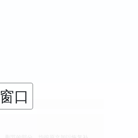
闭窗口
字。删节的部分，均按原文加以恢复补