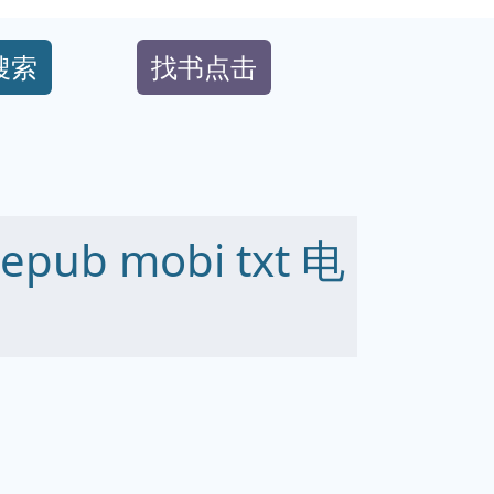
搜索
找书点击
ub mobi txt 电