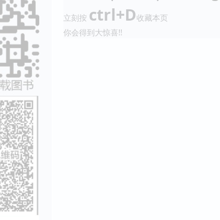
ctrl+D
立刻按
收藏本页
你会得到大惊喜!!