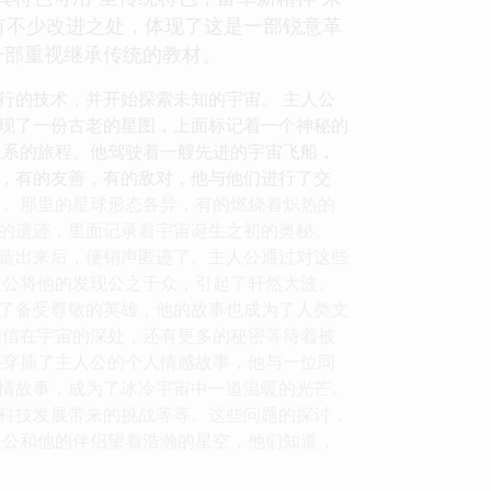
有不少改进之处，体现了这是一部锐意革
一部重视继承传统的教材。
行的技术，并开始探索未知的宇宙。 主人公
现了一份古老的星图，上面标记着一个神秘的
星系的旅程。他驾驶着一艘先进的宇宙飞船，
，有的友善，有的敌对，他与他们进行了交
了。那里的星球形态各异，有的燃烧着炽热的
的遗迹，里面记录着宇宙诞生之初的奥秘。
造出来后，便销声匿迹了。主人公通过对这些
人公将他的发现公之于众，引起了轩然大波。
了备受尊敬的英雄，他的故事也成为了人类文
相信在宇宙的深处，还有更多的秘密等待着被
还穿插了主人公的个人情感故事，他与一位同
情故事，成为了冰冷宇宙中一道温暖的光芒。
科技发展带来的挑战等等。这些问题的探讨，
人公和他的伴侣望着浩瀚的星空，他们知道，