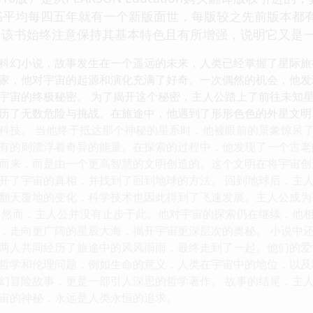
书平均每四五年就有一个新版面世，每版较之先前版本都
，该书始终注意保持其基本特色且有所增强，说明它又是
科幻小说，故事发生在一个遥远的未来，人类已经掌握了星际旅
家，他对宇宙的起源和演化充满了好奇。一次偶然的机会，他发
宇宙的终极秘密。 为了揭开这个秘密，主人公踏上了前往未知
历了无数危险与挑战。在旅途中，他遇到了形形色色的外星文明
科技。 当他终于抵达那个神秘的星系时，他被眼前的景象惊呆
有的则漂浮着奇异的能量。在探索的过程中，他发现了一个古老
而来，而是由一个更高智慧的文明创造的。这个文明在将宇宙创
开了宇宙的真相，并找到了回到地球的方法。 回到地球后，主
翻天覆地的变化，科学技术也因此得到了飞速发展。主人公成为
 然而，主人公并没有止步于此。他对宇宙的探索仍在继续，他
，走向更广阔的星辰大海，揭开宇宙更深层次的奥秘。 小说中
两人共同经历了旅途中的风风雨雨，最终走到了一起。他们的爱
哲学和伦理问题，例如生命的意义，人类在宇宙中的地位，以及
幻冒险故事，更是一部引人深思的哲学著作。 故事的结尾，主
宙的神秘，永远是人类永恒的追求。