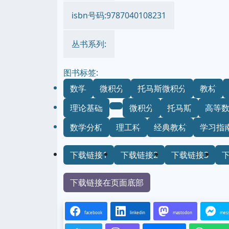
isbn号码:9787040108231
丛书系列:
图书标签:
数学
微积分
托马斯微积分
教材
理论基础
微积分
托马斯
高等
数学分析
理工科
经典教材
学习指
下载链接1
下载链接2
下载链接3
下载链接在页面底部
facebook
linkedin
mastodon
mes