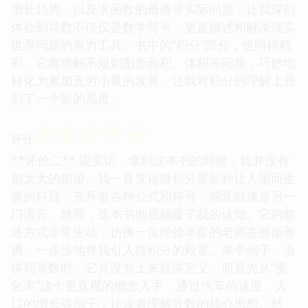
增长趋势，以及求函数的最值等实际问题，让我深刻
体会到导数不仅仅是数学符号，更是描述和解决现实
世界问题的有力工具。书中的“积分”部分，也同样精
彩，它将求解不规则图形面积、体积等问题，巧妙地
转化为累加无穷小量的发展，让我对积分的理解上升
到了一个新的高度。
☆
☆
☆
☆
☆
评分
**评价二** 说实话，拿到这本书的时候，我并没有
抱太大的期望。我一直觉得微积分是那种让人望而生
畏的科目，充斥着各种公式和符号，感觉就像是另一
门语言。然而，这本书彻底颠覆了我的认知。它的叙
述方式非常生动，仿佛一位经验丰富的老师在循循善
诱，一步步地将我引入微积分的殿堂。举个例子，当
讲到导数时，它并没有上来就讲定义，而是先从“变
化率”这个更直观的概念入手，通过汽车的速度、人
口的增长等例子，让读者理解导数的核心思想。然