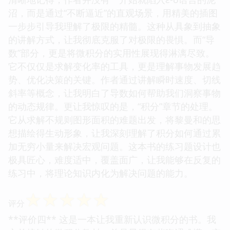
沼，而是通过“不断逼近”的直观场景，用精美的插图
一步步引导我理解了极限的精髓。这种从具象到抽象
的讲解方式，让我彻底克服了对极限的畏惧。而“导
数”部分，更是将微积分的实用性展现得淋漓尽致。
它不仅仅是求解变化率的工具，更是理解事物发展趋
势、优化决策的关键。作者通过讲解瞬时速度、切线
斜率等概念，让我明白了导数如何帮助我们洞察事物
的动态规律。更让我惊叹的是，“积分”章节的处理。
它从求解不规则图形面积的难题出发，将黎曼和的思
想描绘得生动形象，让我深刻理解了积分如何通过累
加无穷小量来解决宏观问题。这本书的练习题设计也
极具匠心，难度适中，覆盖面广，让我能够在反复的
练习中，将理论知识内化为解决问题的能力。
☆
☆
☆
☆
☆
评分
**评价四** 这是一本让我重新认识微积分的书。我