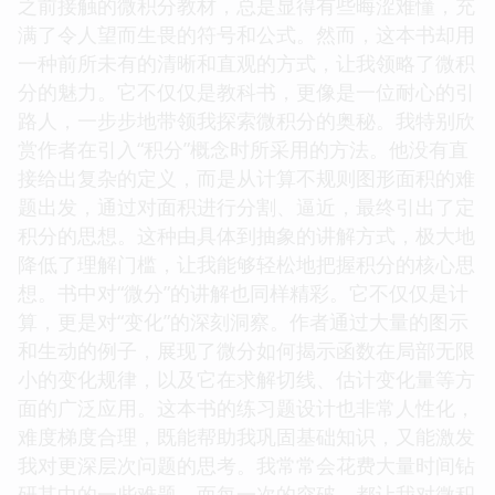
之前接触的微积分教材，总是显得有些晦涩难懂，充
满了令人望而生畏的符号和公式。然而，这本书却用
一种前所未有的清晰和直观的方式，让我领略了微积
分的魅力。它不仅仅是教科书，更像是一位耐心的引
路人，一步步地带领我探索微积分的奥秘。我特别欣
赏作者在引入“积分”概念时所采用的方法。他没有直
接给出复杂的定义，而是从计算不规则图形面积的难
题出发，通过对面积进行分割、逼近，最终引出了定
积分的思想。这种由具体到抽象的讲解方式，极大地
降低了理解门槛，让我能够轻松地把握积分的核心思
想。书中对“微分”的讲解也同样精彩。它不仅仅是计
算，更是对“变化”的深刻洞察。作者通过大量的图示
和生动的例子，展现了微分如何揭示函数在局部无限
小的变化规律，以及它在求解切线、估计变化量等方
面的广泛应用。这本书的练习题设计也非常人性化，
难度梯度合理，既能帮助我巩固基础知识，又能激发
我对更深层次问题的思考。我常常会花费大量时间钻
研其中的一些难题，而每一次的突破，都让我对微积