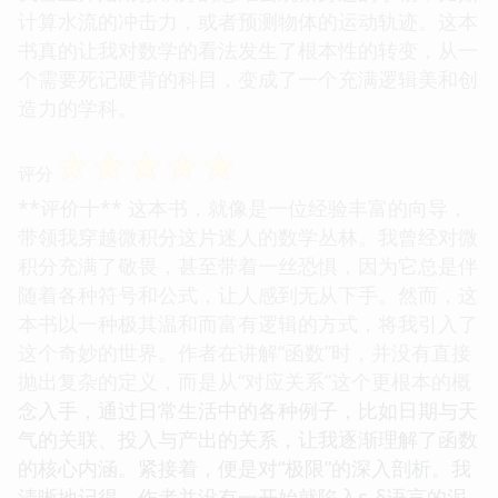
计算水流的冲击力，或者预测物体的运动轨迹。这本
书真的让我对数学的看法发生了根本性的转变，从一
个需要死记硬背的科目，变成了一个充满逻辑美和创
造力的学科。
☆
☆
☆
☆
☆
评分
**评价十** 这本书，就像是一位经验丰富的向导，
带领我穿越微积分这片迷人的数学丛林。我曾经对微
积分充满了敬畏，甚至带着一丝恐惧，因为它总是伴
随着各种符号和公式，让人感到无从下手。然而，这
本书以一种极其温和而富有逻辑的方式，将我引入了
这个奇妙的世界。作者在讲解“函数”时，并没有直接
抛出复杂的定义，而是从“对应关系”这个更根本的概
念入手，通过日常生活中的各种例子，比如日期与天
气的关联、投入与产出的关系，让我逐渐理解了函数
的核心内涵。紧接着，便是对“极限”的深入剖析。我
清晰地记得，作者并没有一开始就陷入ε-δ语言的泥