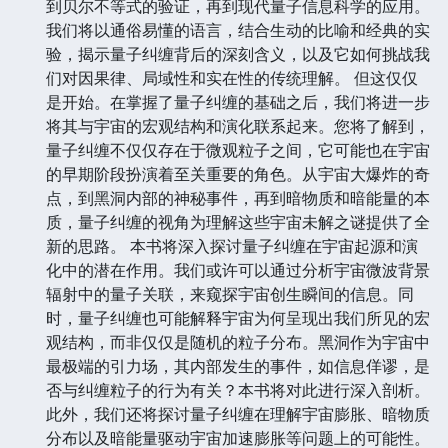
到贝尔不等式的验证，再到现代量子信息科学的应用。
我们将以通俗易懂的语言，结合生动的比喻和经典的实
验，揭示量子纠缠背后的深刻含义，以及它如何挑战我
们对因果律、局域性和实在性的传统理解。 但这仅仅
是开始。在掌握了量子纠缠的基础之后，我们将进一步
将其与宇宙的宏观结构和演化联系起来。您将了解到，
量子纠缠不仅仅存在于微观粒子之间，它可能也在宇宙
的早期阶段扮演着至关重要的角色。从宇宙大爆炸的奇
点，到黑洞内部的神秘事件，再到暗物质和暗能量的本
质，量子纠缠的视角为理解这些宇宙未解之谜提供了全
新的思路。 本书将深入探讨量子纠缠在宇宙起源和演
化中的潜在作用。我们或许可以通过分析宇宙微波背景
辐射中的量子关联，来窥探宇宙创生瞬间的信息。同
时，量子纠缠也可能解释宇宙为何呈现出我们所见的宏
观结构，而非仅仅是随机的粒子分布。黑洞作为宇宙中
最极端的引力场，其内部发生的事件，如信息佯谬，是
否与纠缠粒子的行为有关？本书将对此进行深入剖析。
此外，我们还将探讨量子纠缠在理解宇宙膨胀、暗物质
分布以及暗能量驱动宇宙加速膨胀等问题上的可能性。