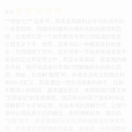
☆
☆
☆
☆
☆
评分
**评价七** 这本书，简直是我微积分学习生涯中的
一座里程碑。我曾经对微积分感到无比的困惑和恐
惧，总觉得它是一个由无数符号和公式组成的迷宫，
让我无从下手。然而，这本书以一种极其友好的姿
态，为我指明了方向。它并没有一开始就将读者置于
复杂的定义和定理之中，而是从最基础、最直观的概
念开始，循序渐进地引导我们理解微积分的核心思
想。例如，在讲解“极限”时，作者并没有立刻抛出枯
燥的ε-δ定义，而是通过一些生动形象的例子，比如
不断缩小的线段、越来越近的点，来帮助我们建立对
“无限逼近”的直观感受。我记得当时花了很长时间去
理解那个“ε-δ”的证明，但这本书的讲解方式，让那个
曾经让我头疼不已的概念，变得清晰起来。随后的
“导数”章节，更是将微积分的应用价值展现得淋漓尽
致。作者通过求解物体的速度、加速度，分析函数的