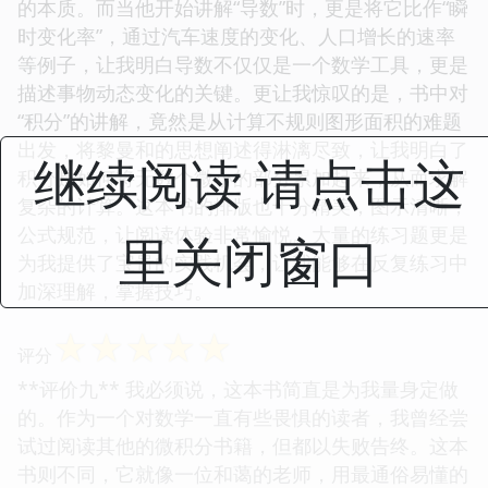
的本质。而当他开始讲解“导数”时，更是将它比作“瞬
时变化率”，通过汽车速度的变化、人口增长的速率
等例子，让我明白导数不仅仅是一个数学工具，更是
描述事物动态变化的关键。更让我惊叹的是，书中对
“积分”的讲解，竟然是从计算不规则图形面积的难题
出发，将黎曼和的思想阐述得淋漓尽致，让我明白了
继续阅读 请点击这
积分是如何将无数个微小的部分累加起来，从而求解
复杂的计算。这本书的排版也十分精美，图示清晰，
公式规范，让阅读体验非常愉悦。大量的练习题更是
里关闭窗口
为我提供了宝贵的实践机会，让我能够在反复练习中
加深理解，掌握技巧。
☆
☆
☆
☆
☆
评分
**评价九** 我必须说，这本书简直是为我量身定做
的。作为一个对数学一直有些畏惧的读者，我曾经尝
试过阅读其他的微积分书籍，但都以失败告终。这本
书则不同，它就像一位和蔼的老师，用最通俗易懂的