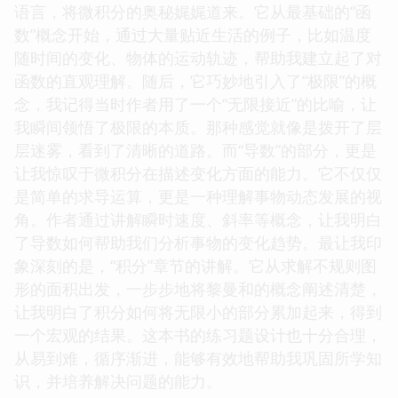
语言，将微积分的奥秘娓娓道来。它从最基础的“函
数”概念开始，通过大量贴近生活的例子，比如温度
随时间的变化、物体的运动轨迹，帮助我建立起了对
函数的直观理解。随后，它巧妙地引入了“极限”的概
念，我记得当时作者用了一个“无限接近”的比喻，让
我瞬间领悟了极限的本质。那种感觉就像是拨开了层
层迷雾，看到了清晰的道路。而“导数”的部分，更是
让我惊叹于微积分在描述变化方面的能力。它不仅仅
是简单的求导运算，更是一种理解事物动态发展的视
角。作者通过讲解瞬时速度、斜率等概念，让我明白
了导数如何帮助我们分析事物的变化趋势。最让我印
象深刻的是，“积分”章节的讲解。它从求解不规则图
形的面积出发，一步步地将黎曼和的概念阐述清楚，
让我明白了积分如何将无限小的部分累加起来，得到
一个宏观的结果。这本书的练习题设计也十分合理，
从易到难，循序渐进，能够有效地帮助我巩固所学知
识，并培养解决问题的能力。