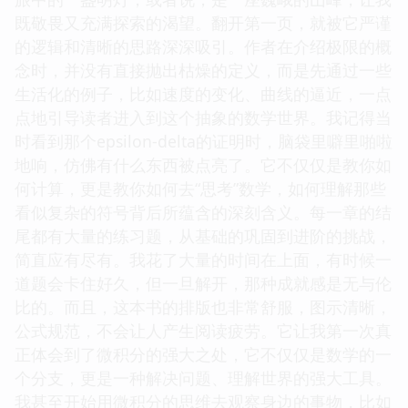
既敬畏又充满探索的渴望。翻开第一页，就被它严谨
的逻辑和清晰的思路深深吸引。作者在介绍极限的概
念时，并没有直接抛出枯燥的定义，而是先通过一些
生活化的例子，比如速度的变化、曲线的逼近，一点
点地引导读者进入到这个抽象的数学世界。我记得当
时看到那个epsilon-delta的证明时，脑袋里噼里啪啦
地响，仿佛有什么东西被点亮了。它不仅仅是教你如
何计算，更是教你如何去“思考”数学，如何理解那些
看似复杂的符号背后所蕴含的深刻含义。每一章的结
尾都有大量的练习题，从基础的巩固到进阶的挑战，
简直应有尽有。我花了大量的时间在上面，有时候一
道题会卡住好久，但一旦解开，那种成就感是无与伦
比的。而且，这本书的排版也非常舒服，图示清晰，
公式规范，不会让人产生阅读疲劳。它让我第一次真
正体会到了微积分的强大之处，它不仅仅是数学的一
个分支，更是一种解决问题、理解世界的强大工具。
我甚至开始用微积分的思维去观察身边的事物，比如