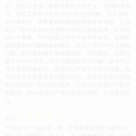
后，再层层递进，解释导数的几何意义，切线斜率等
等。我尤其喜欢书中对“积分”部分的讲解。它从面积
的计算出发，将黎曼和的概念解释得非常透彻，让我
明白了积分是如何将无限小的部分累加起来，从而得
到一个整体。书中的图示和例子都非常贴切，能够帮
助我更好地理解抽象的概念。我花了很长时间去做练
习题，有些题目确实很有挑战性，但我发现，只要理
解了书中的原理，很多问题都能迎刃而解。这本书让
我不再害怕微积分，反而对它产生了浓厚的兴趣。我
开始主动去探索更多的数学知识，甚至开始尝试将微
积分应用到一些实际问题中。它真的让我看到了数学
的魅力，那种逻辑的严谨和思维的清晰，让我受益匪
浅。
☆
☆
☆
☆
☆
评分
**评价一** 这本书，哦，它简直就是我大学数学之
旅中的一盏明灯，或者说，是一座巍峨的山峰，让我