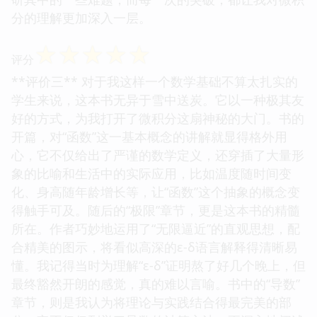
分的理解更加深入一层。
☆
☆
☆
☆
☆
评分
**评价三** 对于我这样一个数学基础不算太扎实的
学生来说，这本书无异于雪中送炭。它以一种极其友
好的方式，为我打开了微积分这扇神秘的大门。书的
开篇，对“函数”这一基本概念的讲解就显得格外用
心，它不仅给出了严谨的数学定义，还穿插了大量形
象的比喻和生活中的实际应用，比如温度随时间变
化、身高随年龄增长等，让“函数”这个抽象的概念变
得触手可及。随后的“极限”章节，更是这本书的精髓
所在。作者巧妙地运用了“无限逼近”的直观思想，配
合精美的图示，将看似高深的ε-δ语言解释得清晰易
懂。我记得当时为理解“ε-δ”证明熬了好几个晚上，但
最终豁然开朗的感觉，真的难以言喻。书中的“导数”
章节，则是我认为将理论与实践结合得最完美的部