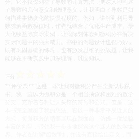
分。它不仅仅列举了导数的计算方法，更深入地阐述
了导数的几何意义和物理意义，让我明白了导数是如
何描述事物变化的快慢程度的。例如，讲解到利用导
数求解函数极值时，作者就结合了优化生产成本、最
大化收益等实际案例，让我深刻体会到微积分在解决
实际问题中的强大威力。书中的例题设计也很巧妙，
既有巩固基础的练习，也有激发思维的挑战题，让我
能够在不断实践中加深理解，巩固知识。
☆
☆
☆
☆
☆
评分
**评价八** 这是一本让我对微积分产生全新认识的
书。我一直以为微积分是一个相当抽象和困难的数学
分支，充斥着各种让人头疼的符号和公式。但是，这
本书完全颠覆了我的想法。它以一种非常平易近人的
方式，将微积分的精髓展现在我面前，仿佛一位经验
丰富的向导，带领我一步步地探索这个迷人的数学世
界。作者在讲解“函数”时，并没有直接给出定义，而