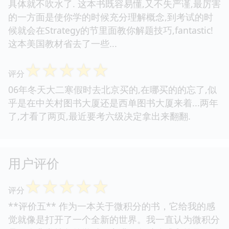
具体就不吹水了. 这本书既容易懂,又不失严谨,最厉害
的一方面是使你学的时候充分理解概念,到考试的时
候就会在Strategy的节里面教你解题技巧,fantastic!
这本美国教材省去了一些...
☆
☆
☆
☆
☆
评分
06年冬天大二寒假时去北京买的,在哪买的的忘了,似
乎是在中关村图书大厦还是西单图书大厦来着...两年
了,才看了两页,最近要考六级决定拿出来翻翻.
用户评价
☆
☆
☆
☆
☆
评分
**评价五** 作为一本关于微积分的书，它给我的感
觉就像是打开了一个全新的世界。我一直认为微积分