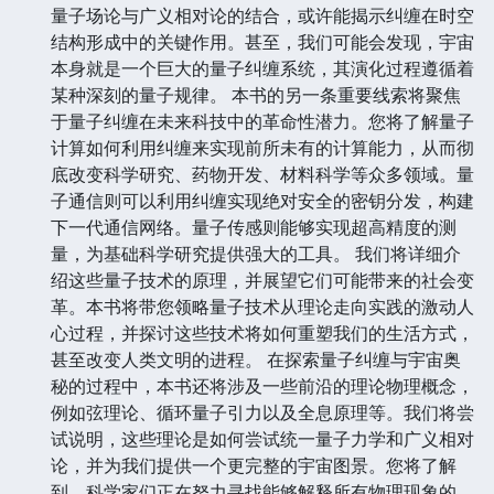
量子场论与广义相对论的结合，或许能揭示纠缠在时空
结构形成中的关键作用。甚至，我们可能会发现，宇宙
本身就是一个巨大的量子纠缠系统，其演化过程遵循着
某种深刻的量子规律。 本书的另一条重要线索将聚焦
于量子纠缠在未来科技中的革命性潜力。您将了解量子
计算如何利用纠缠来实现前所未有的计算能力，从而彻
底改变科学研究、药物开发、材料科学等众多领域。量
子通信则可以利用纠缠实现绝对安全的密钥分发，构建
下一代通信网络。量子传感则能够实现超高精度的测
量，为基础科学研究提供强大的工具。 我们将详细介
绍这些量子技术的原理，并展望它们可能带来的社会变
革。本书将带您领略量子技术从理论走向实践的激动人
心过程，并探讨这些技术将如何重塑我们的生活方式，
甚至改变人类文明的进程。 在探索量子纠缠与宇宙奥
秘的过程中，本书还将涉及一些前沿的理论物理概念，
例如弦理论、循环量子引力以及全息原理等。我们将尝
试说明，这些理论是如何尝试统一量子力学和广义相对
论，并为我们提供一个更完整的宇宙图景。您将了解
到，科学家们正在努力寻找能够解释所有物理现象的