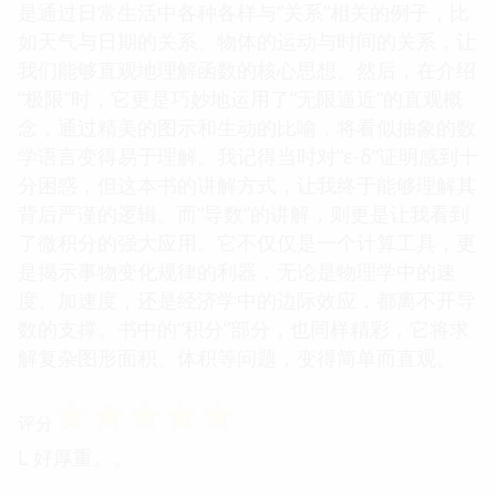
是通过日常生活中各种各样与“关系”相关的例子，比
如天气与日期的关系、物体的运动与时间的关系，让
我们能够直观地理解函数的核心思想。然后，在介绍
“极限”时，它更是巧妙地运用了“无限逼近”的直观概
念，通过精美的图示和生动的比喻，将看似抽象的数
学语言变得易于理解。我记得当时对“ε-δ”证明感到十
分困惑，但这本书的讲解方式，让我终于能够理解其
背后严谨的逻辑。而“导数”的讲解，则更是让我看到
了微积分的强大应用。它不仅仅是一个计算工具，更
是揭示事物变化规律的利器，无论是物理学中的速
度、加速度，还是经济学中的边际效应，都离不开导
数的支撑。书中的“积分”部分，也同样精彩，它将求
解复杂图形面积、体积等问题，变得简单而直观。
☆
☆
☆
☆
☆
评分
L 好厚重。。