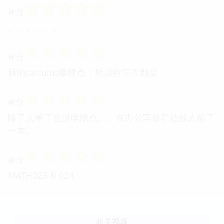
☆
☆
☆
☆
☆
评分
。。。。。。
☆
☆
☆
☆
☆
评分
我的calculus爆绩点！所以给它五颗星
☆
☆
☆
☆
☆
评分
除了太重了也没啥缺点。。在办公室放着还被人偷了
一本。。
☆
☆
☆
☆
☆
评分
MATH023 & 024.
相关视频