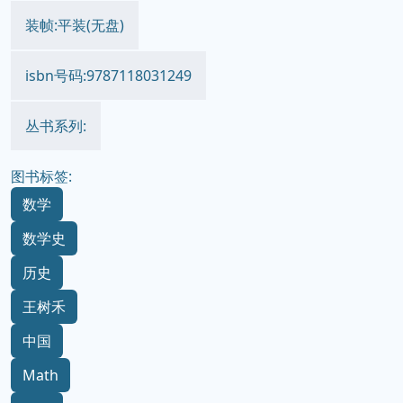
装帧:平装(无盘)
isbn号码:9787118031249
丛书系列:
图书标签:
数学
数学史
历史
王树禾
中国
Math