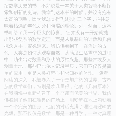
绍数学历史的书，不如说是一本关于人类智慧不断探
索和创新的史诗。我拿到这本书的时候，并没有抱有
太高的期望，因为我总觉得“思想史”三个字，往往意
味着枯燥的年代划分和晦涩的理论罗列。然而，这本
书却给了我一个巨大的惊喜。 它并没有一开始就抛
出那些复杂的数学定理，而是从最基础的计数和几何
概念入手，娓娓道来。我仿佛看到了，在遥远的古
代，人类是如何从观察自然、从满足生活需求的过程
中，萌生出对数量和形状的原始兴趣。那些古埃及人
测量土地，那些巴比伦人记录星辰，它们不仅仅是简
单的应用，更是人类好奇心和求知欲的体现。 随着
阅读的深入，我被卷入了一个更加广阔的世界。古希
腊的数学家们，特别是欧几里得，他的《几何原本》
在我脑海中重新构建了一个严谨而优美的世界。我仿
佛看到了他们在雅典的广场上，用粉笔在地上勾勒着
一个个完美的图形，他们的对话充满了理性与逻辑的
光辉。那不仅仅是数学，那是一种哲学，一种对真理