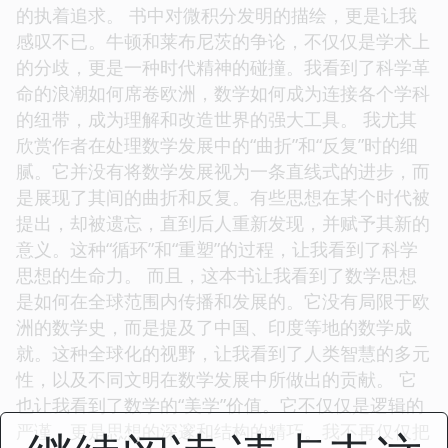
的执着追求。 书中对微积分发明的描绘，更是让我
感叹不已。牛顿和莱布尼茨的争论，不仅仅是学术上
的分歧，更是一种时代精神的碰撞。我看到了科学革
命的浪潮如何席卷欧洲，数学如何成为连接各个学科
的纽带，成为理解和改造世界的强大工具。 我尤其
欣赏作者在处理数学发展中的“曲折”和“反复”时的细
腻。它并没有将数学发展视为一条直线式的进步，而
是展现了其间的曲折和反复。有些思想在某个时代被
提出，却被遗忘，直到后人重新发现，并赋予其新的
意义。这种“循环”和“重塑”的过程，让我看到了科学
思想的生命力。 而且，这本书让我看到了数学思想
是如何在全球范围内传播和发展的。它没有局限于欧
洲的数学史，而是提及了中国、印度等地的数学成
就。这种全球化的视野，让我看到了人类智慧的多元
性，以及不同文明在数学发展中所做出的贡献。 它
也让我看到了数学的“美学”价值。它不仅仅是逻辑的
严谨，更是思想的深邃和结构的精巧。我不再仅仅把