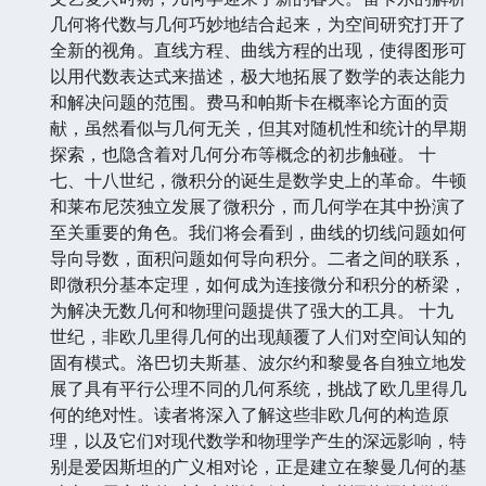
几何将代数与几何巧妙地结合起来，为空间研究打开了
全新的视角。直线方程、曲线方程的出现，使得图形可
以用代数表达式来描述，极大地拓展了数学的表达能力
和解决问题的范围。费马和帕斯卡在概率论方面的贡
献，虽然看似与几何无关，但其对随机性和统计的早期
探索，也隐含着对几何分布等概念的初步触碰。 十
七、十八世纪，微积分的诞生是数学史上的革命。牛顿
和莱布尼茨独立发展了微积分，而几何学在其中扮演了
至关重要的角色。我们将会看到，曲线的切线问题如何
导向导数，面积问题如何导向积分。二者之间的联系，
即微积分基本定理，如何成为连接微分和积分的桥梁，
为解决无数几何和物理问题提供了强大的工具。 十九
世纪，非欧几里得几何的出现颠覆了人们对空间认知的
固有模式。洛巴切夫斯基、波尔约和黎曼各自独立地发
展了具有平行公理不同的几何系统，挑战了欧几里得几
何的绝对性。读者将深入了解这些非欧几何的构造原
理，以及它们对现代数学和物理学产生的深远影响，特
别是爱因斯坦的广义相对论，正是建立在黎曼几何的基