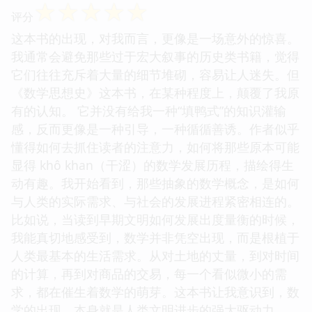
☆
☆
☆
☆
☆
评分
这本书的出现，对我而言，更像是一场意外的惊喜。
我通常会避免那些过于宏大叙事的历史类书籍，觉得
它们往往充斥着大量的细节堆砌，容易让人迷失。但
《数学思想史》这本书，在某种程度上，颠覆了我原
有的认知。 它并没有给我一种“填鸭式”的知识灌输
感，反而更像是一种引导，一种循循善诱。作者似乎
懂得如何去抓住读者的注意力，如何将那些原本可能
显得 khô khan（干涩）的数学发展历程，描绘得生
动有趣。我开始看到，那些抽象的数学概念，是如何
与人类的实际需求、与社会的发展进程紧密相连的。
比如说，当读到早期文明如何发展出度量衡的时候，
我能真切地感受到，数学并非凭空出现，而是根植于
人类最基本的生活需求。从对土地的丈量，到对时间
的计算，再到对商品的交易，每一个看似微小的需
求，都在催生着数学的萌芽。这本书让我意识到，数
学的出现，本身就是人类文明进步的强大驱动力。