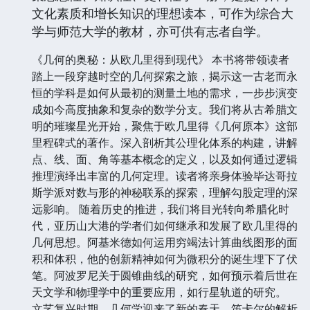
文化素质和增长知识的理想读本，可作为综合大
学与师范大学的教材，亦可供有志者自学。
《几何的奥秘：从欧几里得到现代》 本书将带领读者
踏上一段穿越时空的几何探索之旅，揭示这一古老而永
恒的学科是如何从最初的测量土地的需求，一步步演变
成如今高度抽象和复杂的数学分支。我们将从古希腊文
明的璀璨星光开始，聚焦于欧几里得《几何原本》这部
里程碑式的著作。深入剖析其公理化体系的构建，讲解
点、线、面、角等基本概念的定义，以及如何通过逻辑
推理演绎出丰富的几何定理。读者将亲身体验毕达哥拉
斯学派对数与形的神秘联系的探索，理解勾股定理的深
远影响。 随着历史的推进，我们将目光转向希腊化时
代，亚历山大港的学者们如何继承和发展了欧几里得的
几何思想。阿基米德如何运用穷竭法计算曲线图形的面
积和体积，他的创新精神如何为微积分的诞生埋下了伏
笔。阿波罗尼关于圆锥曲线的研究，如何预示着后世在
天文学和物理学中的重要应用，如行星轨道的研究。
文艺复兴时期，几何学迎来了新的春天。笛卡尔的解析