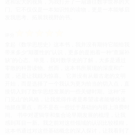
述和宏大的视角，为我打开了一扇通往数学世界的大
门。它不仅仅是一本知识性的读物，更是一本能够启
发我思考、拓展我视野的书。
☆
☆
☆
☆
☆
评分
拿起《数学思想史》这本书，我并没有期待它能给我
带来多少“颠覆性的”认识，更多的是抱着一种“查漏补
缺”的心态。毕竟，我对数学史的了解，大多是通过
零散的科普读物。然而，这本书所展现的深度和广
度，还是让我颇为惊喜。 它并没有从最古老的文明
开始，而是选择了一个我认为更为恰当的切入点，直
接切入到了数学思想发展的一些关键时期。这种“开
门见山”的风格，让我觉得作者是希望读者能够快速
地抓住重点，而不是在一些过于基础的内容上浪费时
间。 书中对逻辑学和集合论早期发展的梳理，让我
感到耳目一新。我之前对这些领域的认识比较模糊，
这本书通过对这些基础概念的深入探讨，让我看到了