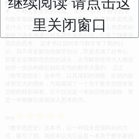
继续阅读 请点击这
数学看作是解决问题的工具，而是将其视为一种艺
术，一种人类智慧的结晶。 读到一些关于数学哲学
里关闭窗口
和数学基础的讨论时，我开始思考，数学的本质究竟
是什么？它是一种客观存在的规律，还是人类思维的
创造？这本书通过对不同学派的介绍，引发了我更深
层次的思考。 这本书让我对学习数学有了新的认
识。我不再是被动地接受知识，而是充满了好奇心，
想要去追溯那些思想的源头，去理解那些伟大人物是
如何一步步构建起如此宏伟的数学大厦的。 总之，
《数学思想史》这本书，以其深刻的洞察、生动的叙
述和宏大的视角，为我展现了一个关于数学思想发展
历程的精彩画卷。它不仅仅是一本知识性的读物，更
是一本能够引发我深入思考的书。
☆
☆
☆
☆
☆
评分
《数学思想史》这本书，以一种我未曾预料到的方
式，吸引了我。我原本以为它会是一本关于数学家的