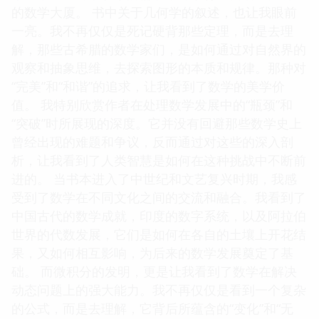
的数学大厦。 书中关于几何学的叙述，也让我眼前
一亮。我不再仅仅是死记硬背那些定理，而是去理
解，那些古希腊的数学家们，是如何通过对自然界的
观察和抽象思维，去探索图形的本质和规律。那种对
“完美”和“和谐”的追求，让我看到了数学的美学价
值。 我特别欣赏作者在处理数学发展中的“瓶颈”和
“突破”时所展现的深度。它并没有回避那些数学史上
曾经出现的难题和争议，反而通过对这些的深入剖
析，让我看到了人类智慧是如何在这种挑战中不断前
进的。 当书本进入了中世纪和文艺复兴时期，我感
受到了数学在不同文化之间的交流和融合。我看到了
中国古代的数学成就，印度的数字系统，以及阿拉伯
世界的代数发展，它们是如何在各自的土壤上开花结
果，又如何相互影响，为后来的数学发展奠定了基
础。 而微积分的发明，更是让我看到了数学在解决
动态问题上的强大能力。我不再仅仅是看到一个复杂
的公式，而是去理解，它背后所蕴含的“变化”和“无