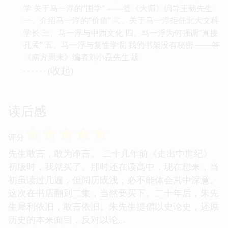
学 关于马一浮的“国学” ——答《大师》编导王韧先生
一、介绍马一浮的“价值” 二、关于马一浮拒任北大文科
学长 三、马一浮与中西文化 四、马一浮为何强调“直接
孔孟” 五、马一浮与复性学院 我的书架没有秘密 ——答
《南方周末》编者刘小磊先生 跋
收起
· · · · · · (
)
读后感
☆
☆
☆
☆
☆
评分
先生敢言，敢为诤言。 二十几年前《走出中世纪》
初版时，我就买了。那时还在读高中，现在想来，当
初虽读过几遍，但阅历既浅，必不能体会其中深意。
这次在书店翻到二集，当然要买下。二十年后，朱先
生犀利依旧，敢言依旧。朱先生提倡以史论史，还原
历史的本来面目，反对以论...