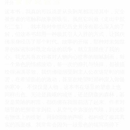
☆
☆
☆
☆
☆
评分
这本书，我真的可以说是从头到尾都沉浸其中，完全
被作者的笔触和故事所吸引。虽然它叫做《走出中世
纪二集》，我本身对中世纪历史并没有那么深入的了
解，但这本书却用一种极其引人入胜的方式，让我仿
佛亲身经历了那个时代。故事的开端，那种对未知世
界的探索和对既定命运的抗争，就立刻抓住了我的
心。我尤其喜欢作者对人物内心世界的细腻刻画，每
一个角色的情感波动，每一次的挣扎与抉择，都被描
绘得淋漓尽致。我仿佛能感受到主人公在迷茫时的痛
苦，在希望面前的激动，甚至在绝望时那种深入骨髓
的寒冷。 不仅仅是人物，这本书在场景的塑造上也
同样出色。无论是巍峨的城堡，还是阴森的森林，甚
至是简陋的村庄，都仿佛在我眼前活了起来。作者对
细节的把握非常到位，从空气中弥漫的气味，到光影
在物体上的投射，再到细微的声响，都构成了极其真
实的画面感。我常常会因为一段景色的描写而停下