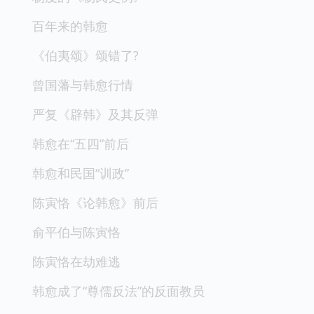
百年来的韩愈
《伯夷颂》颂错了?
曾国藩与韩愈行情
严复《辟韩》及其反弹
韩愈在“五四”前后
韩愈和民国“训政”
陈寅恪《论韩愈》前后
俞平伯与陈寅恪
陈寅恪在劫难逃
韩愈成了“尊儒反法”的反面教员