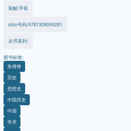
装帧:平装
isbn号码:9787309059281
丛书系列:
图书标签:
朱维铮
历史
思想史
中国历史
中国
学术