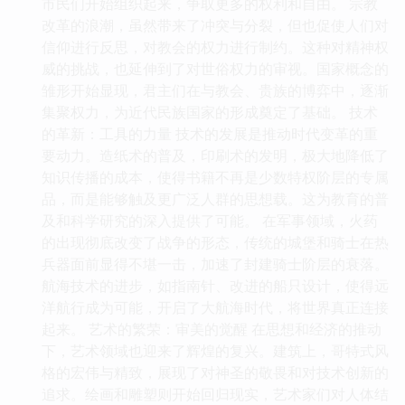
市民们开始组织起来，争取更多的权利和自由。 宗教
改革的浪潮，虽然带来了冲突与分裂，但也促使人们对
信仰进行反思，对教会的权力进行制约。这种对精神权
威的挑战，也延伸到了对世俗权力的审视。国家概念的
雏形开始显现，君主们在与教会、贵族的博弈中，逐渐
集聚权力，为近代民族国家的形成奠定了基础。 技术
的革新：工具的力量 技术的发展是推动时代变革的重
要动力。造纸术的普及，印刷术的发明，极大地降低了
知识传播的成本，使得书籍不再是少数特权阶层的专属
品，而是能够触及更广泛人群的思想载。这为教育的普
及和科学研究的深入提供了可能。 在军事领域，火药
的出现彻底改变了战争的形态，传统的城堡和骑士在热
兵器面前显得不堪一击，加速了封建骑士阶层的衰落。
航海技术的进步，如指南针、改进的船只设计，使得远
洋航行成为可能，开启了大航海时代，将世界真正连接
起来。 艺术的繁荣：审美的觉醒 在思想和经济的推动
下，艺术领域也迎来了辉煌的复兴。建筑上，哥特式风
格的宏伟与精致，展现了对神圣的敬畏和对技术创新的
追求。绘画和雕塑则开始回归现实，艺术家们对人体结