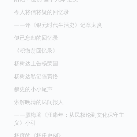
令人将信将疑的回忆录
——评《银元时代生活史》记章太炎
似已忘却的回忆录
《积微翁回忆录》
杨树达上告杨荣国
杨树达私记陈寅恪
叙史的小小尾声
索解晚清的民间报人
——廖梅著《汪康年：从民权论到文化保守主
义》小引
杨度的《杨氏史例》