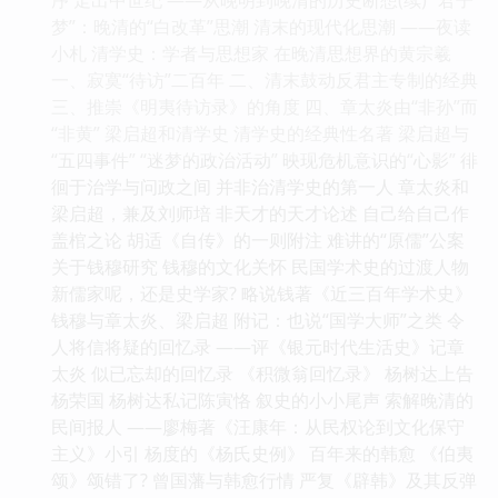
梦”：晚清的“白改革”思潮 清末的现代化思潮 ——夜读
小札 清学史：学者与思想家 在晚清思想界的黄宗羲
一、寂寞“待访”二百年 二、清末鼓动反君主专制的经典
三、推崇《明夷待访录》的角度 四、章太炎由“非孙”而
“非黄” 梁启超和清学史 清学史的经典性名著 梁启超与
“五四事件” “迷梦的政治活动” 映现危机意识的“心影” 徘
徊于治学与问政之间 并非治清学史的第一人 章太炎和
梁启超，兼及刘师培 非天才的天才论述 自己给自己作
盖棺之论 胡适《自传》的一则附注 难讲的“原儒”公案
关于钱穆研究 钱穆的文化关怀 民国学术史的过渡人物
新儒家呢，还是史学家? 略说钱著《近三百年学术史》
钱穆与章太炎、梁启超 附记：也说“国学大师”之类 令
人将信将疑的回忆录 ——评《银元时代生活史》记章
太炎 似已忘却的回忆录 《积微翁回忆录》 杨树达上告
杨荣国 杨树达私记陈寅恪 叙史的小小尾声 索解晚清的
民间报人 ——廖梅著《汪康年：从民权论到文化保守
主义》小引 杨度的《杨氏史例》 百年来的韩愈 《伯夷
颂》颂错了? 曾国藩与韩愈行情 严复《辟韩》及其反弹