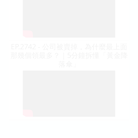
EP.2742 - 公司被賣掉，為什麼最上面
那幾個領最多？｜5分鐘拆懂「黃金降
落傘」