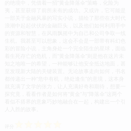
的绝境中，凭借着一招“黄金降落伞”策略，化险为
夷，甚至获得了前所未有的成功。又或许，它可能是
一部关于金融风暴的写实小说，描绘了那些在大时代
浪潮中起起伏伏的金融巨头，以及他们如何利用手中
的资源和智慧，在风雨飘摇中为自己和公司争取一线
生机。我甚至可以想象，这会不会是一部带有科幻色
彩的冒险小说，主角身处一个完全陌生的星球，面临
着生死存亡的危机，而“黄金降落伞”则是他在这片未
知之地唯一的希望，一种能够让他安全抵达地面，甚
至发现新大陆的关键装置。无论故事走向如何，书名
都传递出一种“危中有机，绝处逢生”的意境，这本身
就充满了文学的张力，让人充满好奇和期待，想要一
探究竟，看看作者是如何将“黄金”与“降落伞”这两个
看似不搭界的意象巧妙地融合在一起，构建出一个引
人入胜的故事。
☆
☆
☆
☆
☆
评分