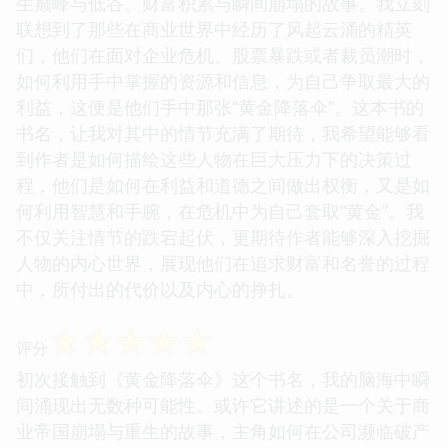
生巅峰与低谷、财富积累与瞬间崩塌的故事。我立刻
联想到了那些在商业世界中经历了风起云涌的精英
们，他们在面对企业危机、股票暴跌或者裁员潮时，
如何利用手中掌握的资源和信息，为自己争取最大的
利益，这便是他们手中那张“黄金降落伞”。这本书的
书名，让我对其中的情节充满了期待，我希望能够看
到作者是如何描绘这些人物在巨大压力下的决策过
程，他们是如何在利益和道德之间做出权衡，又是如
何利用智慧和手腕，在危机中为自己套取“黄金”。我
不仅关注情节的跌宕起伏，更期待作者能够深入挖掘
人物的内心世界，展现他们在追求财富和名誉的过程
中，所付出的代价以及内心的挣扎。
☆
☆
☆
☆
☆
评分
初次接触到《黄金降落伞》这个书名，我的脑海中瞬
间涌现出无数种可能性。或许它讲述的是一个关于商
业帝国崩塌与重生的故事，主角如何在公司濒临破产