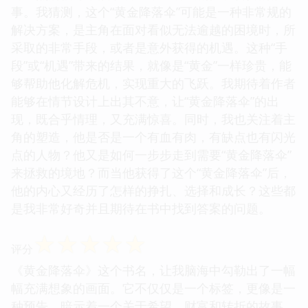
事。我猜测，这个“黄金降落伞”可能是一种非常规的
解决方案，是主角在面对看似无法逾越的困境时，所
采取的非常手段，或者是意外获得的机遇。这种“手
段”或“机遇”带来的结果，就像是“黄金”一样珍贵，能
够帮助他化解危机，实现重大的飞跃。我期待着作者
能够在情节设计上出其不意，让“黄金降落伞”的出
现，既合乎情理，又充满惊喜。同时，我也关注着主
角的塑造，他是否是一个有血有肉，有缺点也有闪光
点的人物？他又是如何一步步走到需要“黄金降落伞”
来拯救的境地？而当他获得了这个“黄金降落伞”后，
他的内心又经历了怎样的挣扎、选择和成长？这些都
是我非常好奇并且期待在书中找到答案的问题。
☆
☆
☆
☆
☆
评分
《黄金降落伞》这个书名，让我脑海中勾勒出了一幅
幅充满想象的画面。它不仅仅是一个标签，更像是一
种预告，暗示着一个关于希望、财富和转折的故事。