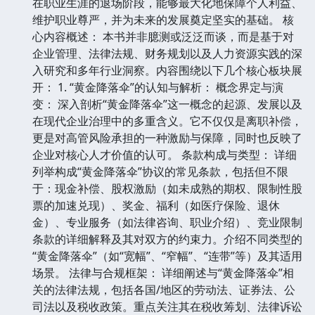
在职业生涯的退场阶段，能够最大化地保障个人利益、
维护职业尊严，并为未来的发展奠定坚实的基础。 核
心内容概述： 本书并非臆测或泛泛而谈，而是基于对
企业管理、法律法规、财务规划以及人力资源实践的深
入研究和多年行业洞察。内容围绕以下几个核心板块展
开： 1. “黄金降落伞”的认知与解析： 概念界定与演
变： 深入剖析“黄金降落伞”这一概念的起源、发展以及
在现代企业治理中的多重含义。它不仅仅是离职补偿，
更是对高管风险承担的一种激励与保障，同时也反映了
企业对核心人才价值的认可。 条款构成与类型： 详细
列举构成“黄金降落伞”协议的常见条款，包括但不限
于：现金补偿、股权激励（如未成熟的期权、限制性股
票的加速兑现）、奖金、福利（如医疗保险、退休
金）、专业服务（如法律咨询、职业介绍）、竞业限制
条款的详细解释及其对双方的约束力。介绍不同类型的
“黄金降落伞”（如“宽幅”、“窄幅”、“连带”等）及其适用
场景。 法律与合规框架： 详细阐述与“黄金降落伞”相
关的法律法规，包括各国/地区的劳动法、证券法、公
司法以及税收政策。重点关注其在税收筹划、法律诉讼