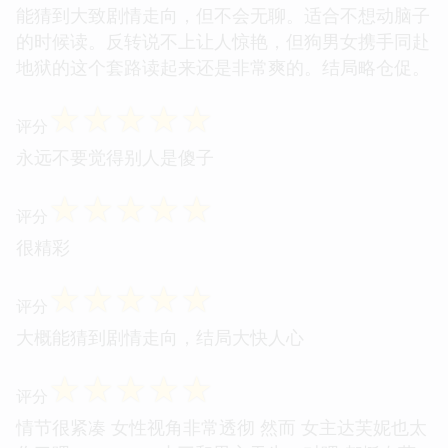
能猜到大致剧情走向，但不会无聊。适合不想动脑子
的时候读。反转说不上让人惊艳，但狗男女携手同赴
地狱的这个套路读起来还是非常爽的。结局略仓促。
☆
☆
☆
☆
☆
评分
永远不要觉得别人是傻子
☆
☆
☆
☆
☆
评分
很精彩
☆
☆
☆
☆
☆
评分
大概能猜到剧情走向，结局大快人心
☆
☆
☆
☆
☆
评分
情节很紧凑 女性视角非常透彻 然而 女主达芙妮也太