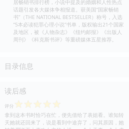
居畅销书排行榜，小说中提及的婚姻和人性热点
话题引发各大媒体争相报道。获美国“国家畅销
书”（THE NATIONAL BESTSELLER）称号，入选
“5本必读犯罪心理小说”书单，版权输出21个国家
及地区，被《人物杂志》《纽约邮报》《出版人
周刊》《科克斯书评》等重磅媒体五星推荐。
目录信息
读后感
☆
☆
☆
☆
☆
评分
拿到这本书时恰巧在忙，便先借给了表姐看。谁知转
天她就还回来了，说是看到中途弃了，问其原因，她