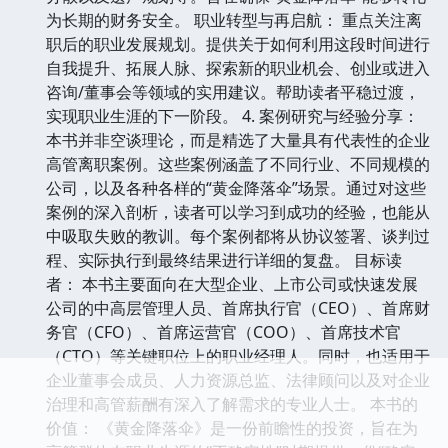
为长期的财务安全。 职业转型与再启航： 重点关注离
职后的职业发展规划。提供关于如何利用这段时间进行
自我提升、拓展人脉、探索新的职业机会、创业或进入
咨询/董事会等领域的实用建议。帮助读者平稳过渡，
实现职业生涯的下一阶段。 4. 案例研究与经验分享：
本书并非空谈理论，而是精选了大量具有代表性的企业
高管离职案例。这些案例涵盖了不同行业、不同规模的
公司，以及各种各样的“黄金降落伞”场景。通过对这些
案例的深入剖析，读者可以学习到成功的经验，也能从
中吸取失败的教训。每个案例都将从协议签署、谈判过
程、实际执行到最终结果进行详细的复盘。 目标读
者： 本书主要面向在大型企业、上市公司或快速发展
公司的中高层管理人员、首席执行官（CEO）、首席财
务官（CFO）、首席运营官（COO）、首席技术官
（CTO）等关键职位上的职业经理人。同时，也适用于
企业董事会成员、人力资源总监、法律顾问以及对企业
治理和高管薪酬有深入了解需求的专业人士。 本书的
价值： 《黄金降落伞》是一份前瞻性的投资，旨在为