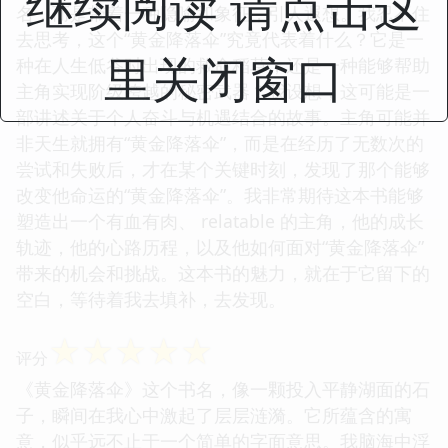
继续阅读 请点击这
名，而是带着一种隐喻和象征，引人遐想。我忍不住
去思考，这个“黄金降落伞”究竟代表着什么？它是一
里关闭窗口
种在人生低谷时出现的救命稻草，还是一种能够帮助
主角实现阶级跨越的秘密武器？我设想，这可能是一
部讲述关于个人奋斗与机遇结合的故事。主角可能并
非天生就拥有“黄金降落伞”，而是在经历了无数次的
尝试和失败后，才在某个关键时刻，发现了那个能够
改变他命运的“黄金降落伞”。我非常期待这本书能够
塑造出一个有血有肉、 relatable 的主角，他的成长
轨迹，他的心路历程，以及他如何面对“黄金降落伞”
带来的机会和挑战。这本书的魅力，就在于它留下的
空白，等待着我去填补，去发现。
☆
☆
☆
☆
☆
评分
《黄金降落伞》这个书名，像一颗投入平静湖面的石
子，瞬间在我心中激起了层层涟漪。它所蕴含的寓
意，似乎远不止于一个简单的字面意思。我脑海中浮