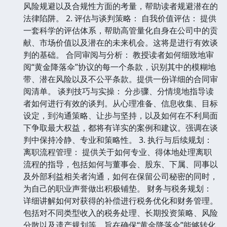
风险规避以及合规性方面的考量，帮助读者规避潜在的
法律陷阱。 2. 评估与谈判策略： 自我价值评估： 提供
一套科学的评估体系，帮助高管量化自身在公司中的贡
献、市场价值以及潜在的未来机会。这将是进行有效谈
判的基础。 合同审阅与分析： 教授读者如何细致地审
阅“黄金降落伞”协议的每一个条款，识别其中的模糊地
带、潜在风险以及不公平条款。提供一份详细的合同审
阅清单。 谈判技巧与实操： 分步骤、分情境地指导读
者如何进行有效的谈判。从心理准备、信息收集、目标
设定，到沟通策略、让步与坚持，以及如何在不利局面
下争取最大权益，都将有详实的案例和建议。强调在谈
判中保持冷静、专业和策略性。 3. 执行与后续规划：
离职流程管理： 提供关于如何专业、得体地处理离职
流程的指导，包括如何与董事会、股东、下属、同事以
及外部利益相关者沟通，如何在保留公司秘密的同时，
为自己的职业声誉做出积极铺垫。 财务与税务规划：
详细讲解如何对获得的补偿进行税务优化和财务管理。
包括对不同类型收入的税务处理、长期投资策略、风险
分散以及遗产规划等。旨在确保“黄金降落伞”能够转化