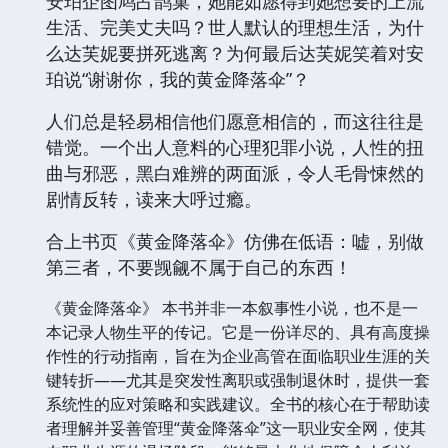
安珀企图鸠占鹊巢，她能如愿得到她想要的上流
生活、完美丈夫吗？世人默认的理想生活，为什
么达芙妮要拼死逃离？为何最后达芙妮笑着对安
珀说“谢谢你，我的黄金降落伞”？
人们总是轻易相信他们愿意相信的，而这往往是
错觉。一个出人意料的心理犯罪小说，人性的扭
曲与邪恶，黑白难辨的两面派，令人毛骨悚然的
剧情反转，读来大呼过瘾。
合上书页《黄金降落伞》仿佛在低语：嘘，别做
第三者，不要觊觎不属于自己的东西！
《黄金降落伞》 本书并非一本叙事性小说，也不是一
本记录人物生平的传记。它是一份详尽的、具有高度操
作性的行动指南，旨在为企业高管在面临职业生涯的关
键转折——尤其是突发性离职或强制退休时，提供一套
系统性的应对策略和实践建议。全书的核心在于帮助读
者理解并妥善管理“黄金降落伞”这一职业安全网，使其