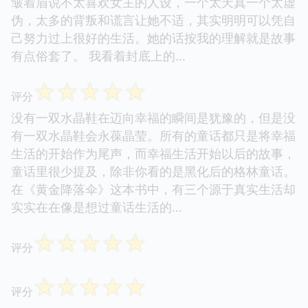
皱着眉说不太喜欢女主的人设，一个太天真一个太虚
伪，太多的背叛和谎言让她不适，其实明明可以凭自
己努力过上很好的生活。她的话按我的理解就是故事
有点俗套了。 我看着封底上的...
☆
☆
☆
☆
☆
评分
没有一双水晶鞋在迈向幸福的瞬间是犹豫的，但是没
有一双水晶鞋会永葆晶莹。所有的童话都只是将幸福
生活的开始作为尾声，而幸福生活开始以后的故事，
童话里很少提及，除非你看的是黑化后的格林童话。
在《黄金降落伞》这本书中，有三个源于真实生活却
实实在在像是想过童话生活的...
☆
☆
☆
☆
☆
评分
☆
☆
☆
☆
☆
评分