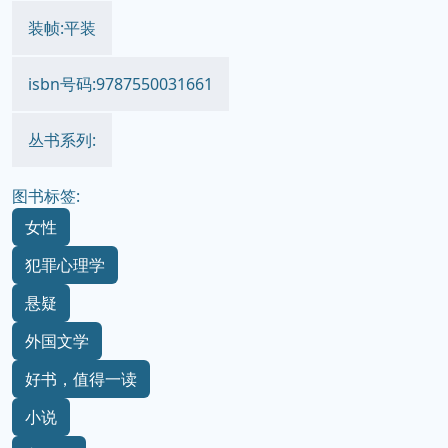
装帧:平装
isbn号码:9787550031661
丛书系列:
图书标签:
女性
犯罪心理学
悬疑
外国文学
好书，值得一读
小说