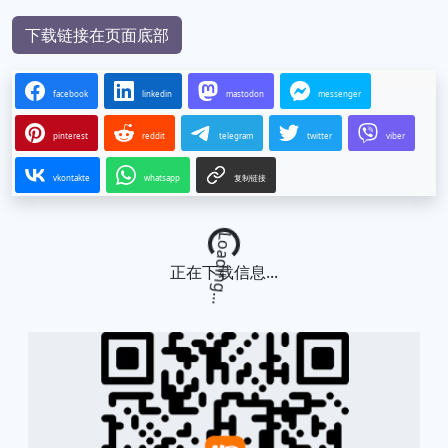
下载链接在页面底部
facebook
linkedin
mastodon
messenger
pinterest
reddit
telegram
twitter
viber
vkontakte
whatsapp
复制链接
Loading...
正在下载信息...