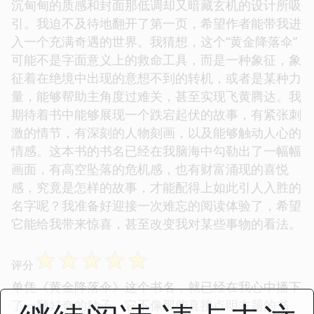
沉甸甸的质感和封面那低调却又暗藏玄机的设计所吸
引。我迫不及待地翻开了第一页，希望作者能带我进
入一个充满奇遇的世界。我猜想，这个“黄金降落伞”
可能不是字面意义上的救命工具，而是一种象征，象
征着在绝境中出现的意想不到的转机，或者是某种力
量，能够帮助主角度过难关，甚至实现飞黄腾达。我
期待着书中能够展现一个跌宕起伏的故事，有紧张刺
激的情节，有深刻的人物刻画，以及能够触动人心的
情感。这本书的书名已经在我脑海中勾勒出了一幅幅
画面，有高空坠落的危机感，也有财富涌现的喜悦
感，究竟是怎样的故事，才能配得上如此引人入胜的
名字呢？我准备好迎接一次难忘的阅读体验了，希望
它能给我带来惊喜，甚至改变我对某些事物的看法。
☆
☆
☆
☆
☆
评分
单凭《黄金降落伞》这个书名，就已经在我心中播下
了一颗好奇的种子。它不像那些直接点明主题的书