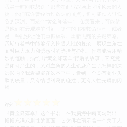
我第一时间联想到了那些在商业战场上叱咤风云的人
物，他们或许曾经历过辉煌的顶点，也可能跌入过低
谷的深渊。而这个“黄金降落伞”，在我看来，可能就
是他们在最艰难的时刻，抓住的那根救命稻草，或者
是一种能够让他们重振旗鼓、重新飞翔的关键策略。
我期待着书中能够深入挖掘人性的复杂，展现主角在
面对巨大压力和诱惑时的选择与挣扎。作者能否用精
妙的笔触，描绘出“黄金降落伞”背后的故事，它究竟
是如何产生的，又对主角的人生轨迹产生了怎样的深
远影响？我希望能在这本书中，看到一个既有商业头
脑的较量，又有情感纠葛的碰撞，更有人性光辉的闪
耀。
☆
☆
☆
☆
☆
评分
《黄金降落伞》这个书名，在我脑海中瞬间勾勒出一
幅幅充满戏剧性的画面。它仿佛在预示着一个关于人