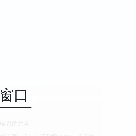
闭窗口
地解散的窘境。