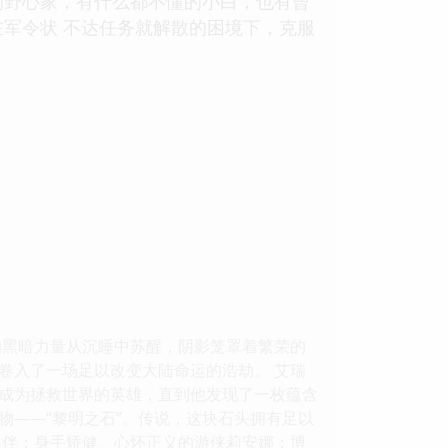
的野心家，有什么都不懂的小白，也有曾
军令状 不达任务就解散的困境下，克服
的黑暗力量从沉睡中苏醒，阴影笼罩着繁荣的
卷入了一场足以改变大陆命运的浩劫。 艾瑞
成为拯救世界的英雄，直到他发现了一枚蕴含
物——“黎明之石”。传说，这块石头拥有足以
伙伴：身手矫健、心怀正义的游侠莉安娜；博