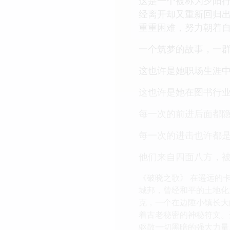
这是一个被称为夕阳
经离开却又重新回归出
重重困难，努力朝着
一个筑梦的故事，一
这也许是她职场生涯
这也许是她在图书行
每一次的前进后面都
每一次的进击也许都
他们来自四面八方，被
《破晓之歌》 在遥远的
城邦，曾经和平的土地化
克，一个在边陲小镇长大
着古老秘密的神秘符文。
驱散一切黑暗的强大力量