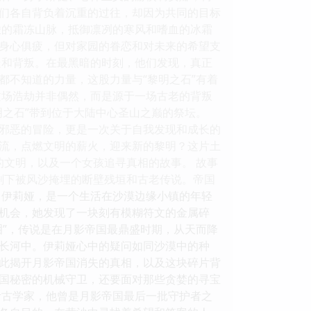
们各自背负着沉重的过往，却因为共同的目标
峻的霜冻山脉，抵御凛冽的寒风和嗜血的冰霜
身心俱疲，但对家园的眷恋和对未来的希望支
疑和背叛。在最黑暗的时刻，他们发现，真正
都不知道的力量，这股力量与“黎明之石”有着
这场浩劫并非偶然，而是源于一场古老的背叛
明之石”带到位于大陆中心圣山之巅的祭坛。
邪恶的冒险，更是一次关于自我发现和成长的
流，点燃文明的薪火，迎来新的黎明？这片土
的文明，以及一个女孩追寻真相的故事。 故事
只剩下被风沙掩埋的断壁残垣和古老传说。帝国
叫伊莉娅，是一个生活在沙漠边缘小镇的年轻
机会，她发现了一块刻有模糊符文的金属碎
泪”，传说是在月影帝国最鼎盛时期，从天而降
长河中。伊莉娅心中的疑问如同沙漠中的种
借此揭开月影帝国消失的真相，以及这块碎片背
国秘密的机械守卫，还要面对那些贪婪的寻宝
考古学家，他曾是月影帝国最后一批守护者之