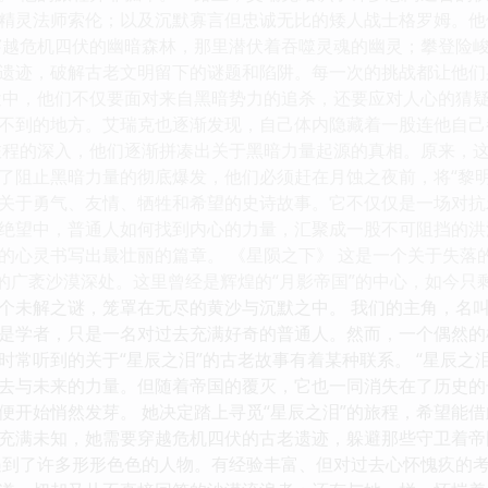
精灵法师索伦；以及沉默寡言但忠诚无比的矮人战士格罗姆。他
穿越危机四伏的幽暗森林，那里潜伏着吞噬灵魂的幽灵；攀登险
遗迹，破解古老文明留下的谜题和陷阱。每一次的挑战都让他们
途中，他们不仅要面对来自黑暗势力的追杀，还要应对人心的猜
不到的地方。艾瑞克也逐渐发现，自己体内隐藏着一股连他自己
旅程的深入，他们逐渐拼凑出关于黑暗力量起源的真相。原来，
了阻止黑暗力量的彻底爆发，他们必须赶在月蚀之夜前，将“黎
关于勇气、友情、牺牲和希望的史诗故事。它不仅仅是一场对抗
绝望中，普通人如何找到内心的力量，汇聚成一股不可阻挡的洪
的心灵书写出最壮丽的篇章。 《星陨之下》 这是一个关于失落
”的广袤沙漠深处。这里曾经是辉煌的“月影帝国”的中心，如今
个未解之谜，笼罩在无尽的黄沙与沉默之中。 我们的主角，名
是学者，只是一名对过去充满好奇的普通人。然而，一个偶然的
时常听到的关于“星辰之泪”的古老故事有着某种联系。 “星辰之
去与未来的力量。但随着帝国的覆灭，它也一同消失在了历史的
便开始悄然发芽。 她决定踏上寻觅“星辰之泪”的旅程，希望能
充满未知，她需要穿越危机四伏的古老遗迹，躲避那些守卫着帝
遇到了许多形形色色的人物。有经验丰富、但对过去心怀愧疚的