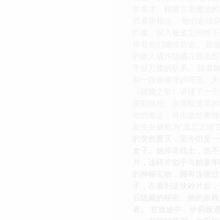
学多才、精通古老魔法的
而紧密相连。 他们必须
巨魔；深入被遗忘的地下
撑着他们继续前进。 旅
的敌人或许隐藏在最意想
千丝万缕的联系。 随着
和一段被掩埋的罪恶。为
《破晓之歌》讲述了一个
深刻旅程。在黑暗笼罩的
地的命运，将由这些勇敢
发生在被称为“遗忘之地
的突然覆灭，至今仍是一
女子。她并非战士，也不
片，这碎片似乎与她童年
的神秘宝物，拥有连接过
子，在看到这块碎片后，
后隐藏的秘密。她的旅程
者。 在旅途中，伊莉娅