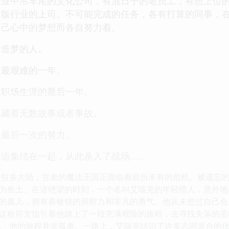
行业中吊车尾的文化公司，有混日子的老员工，有想上位
版行业的上司。不可能完成的任务，各有打算的同事，在
自己心中的梦想而各自努力着。
群造梦的人。
中最艰难的一年。
业职场生涯的最后一年。
隐藏着无数故事或者事故。
是最后一次的努力。
迫集结在一起，从此杀入了战场……
卡拉多大陆，古老的魔法王国正面临着前所未有的危机。被遗忘
为焦土。在这绝望的时刻，一个名叫艾瑞克的年轻猎人，意外地
的孤儿，拥有着敏锐的洞察力和非凡的勇气。他从未想过自己会
这枚符文指引着他踏上了一段充满艰险的旅程，去寻找失落的圣
。 他的旅程并非孤单。一路上，艾瑞克结识了许多志同道合的