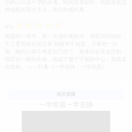
洁的心以及干净的灵魂。结局是美好的，我也喜欢这
种细腻的写文手法，表白作者叶离
☆
☆
☆
☆
☆
评分
很甜的一本书，第一次读叶离的书，感觉写的很好，
为了爱而奔赴的方茶 他根本不知道，只要他一出
现，她的心就不再是自己的了，身体也会失去控制，
感官在一瞬间失效，他成了整个宇宙的中心，无限发
光发热。 ——叶离《一半寂静，一半喧嚣》
相关视频
一半喧嚣一半安静