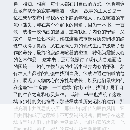
遇、相知、相离，每个人都在用自己的方式，体验着这
座城市赋予的寂静与喧嚣。 也许，故事的主人公是一
位在繁华都市中寻找内心平静的年轻人，他在喧嚣的车
流中迷失，却在某个不起眼的街角，因为一本书、一首
歌、或者一次偶然的邂逅，重新找回了内心的宁静。又
或许，是一位艺术家，他在这座城市既有历史韵味的静
谧中获得了灵感，又在充满活力的现代生活中汲取了创
作的养分，最终将寂静与喧嚣的碰撞，转化为震撼人心
的艺术作品。 这本书，还可能探讨了现代人普遍面临
的困境——如何在快节奏的生活中保持内心的平和，如
何在人声鼎沸的社会中找到自我。它或许通过细腻的笔
触，展现了人物内心的挣扎与成长，以及他们最终如何
在这座“一半寂静，一半喧嚣”的城市中，找到了属于自
己的生存之道和心灵归宿。 或许，书中也描绘了这座
城市独特的文化符号，那些承载着历史记忆的建筑，那
些充满市井气息的小店，那些代代相传的民俗风情，它
们共同构成了这座城市不可复制的灵魂。而生活在这座
城市里的人们，他们的生活轨迹，他们的喜怒哀乐，他
们的梦想与追求，都与这座城市的气质紧密相连。