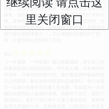
继续阅读 请点击这
们内心深处那些不愿触碰的角落。它没有给出明确的
答案，没有强加任何的观点，而是引导着读者去自行
里关闭窗口
探索，去自行感悟。我感觉自己在书中找到了某种共
鸣，某种理解，仿佛作者也曾经历过我所经历的，也
曾思考过我所思考的。这种精神上的连接，是阅读过
程中最珍贵的体验之一，它让孤独的灵魂找到了慰
藉，让迷茫的心灵找到了方向。
☆
☆
☆
☆
☆
评分
《一半寂静，一半喧嚣》最让我着迷的，是它对人性
的多面性进行的深刻剖析。书中的人物，没有绝对的
好与坏，没有绝对的善与恶。他们都在两种极端的状
态之间摇摆，都在寂静与喧嚣的边缘挣扎。他们会因
为一次微小的善举而闪耀人性光辉，也会因为一次深
藏的欲望而跌入道德的深渊。我看到了自己，看到了
身边的人，看到了我们每个人身上都存在的，那种复
杂而又矛盾的个体。这种真实感，让我感到一种莫名