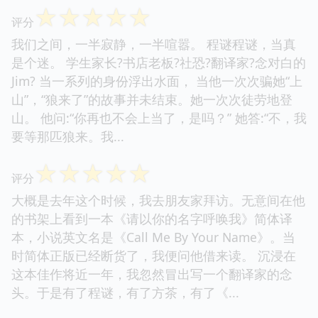
☆
☆
☆
☆
☆
评分
我们之间，一半寂静，一半喧嚣。 程谜程谜，当真
是个迷。 学生家长?书店老板?社恐?翻译家?念对白的
Jim? 当一系列的身份浮出水面， 当他一次次骗她“上
山”，“狼来了”的故事并未结束。她一次次徒劳地登
山。 他问:“你再也不会上当了，是吗？” 她答:“不，我
要等那匹狼来。我...
☆
☆
☆
☆
☆
评分
大概是去年这个时候，我去朋友家拜访。无意间在他
的书架上看到一本《请以你的名字呼唤我》简体译
本，小说英文名是《Call Me By Your Name》。当
时简体正版已经断货了，我便问他借来读。 沉浸在
这本佳作将近一年，我忽然冒出写一个翻译家的念
头。于是有了程谜，有了方茶，有了《...