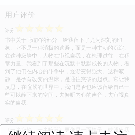
用户评价
☆
☆
☆
☆
☆
评分
书中关于“寂静”的部分，给我留下了尤为深刻的印
象。它不是一种消极的逃避，而是一种主动的沉淀。
在这种寂静中，人物在审视自我，在梳理过往，在积
蓄力量。我看到了那些在沉默中默默成长的人物，看
到了他们在内心的斗争中，逐渐变得强大。这种寂
静，是孕育改变的温床，是通往突破的起点。它让我
反思，在喧嚣的世界中，我们是否也应该留给自己一
些可以静下来的空间，去倾听内心的声音，去审视真
实的自我。
☆
☆
☆
☆
☆
评分
《一半寂静，一半喧嚣》更像是一面镜子，映照出我