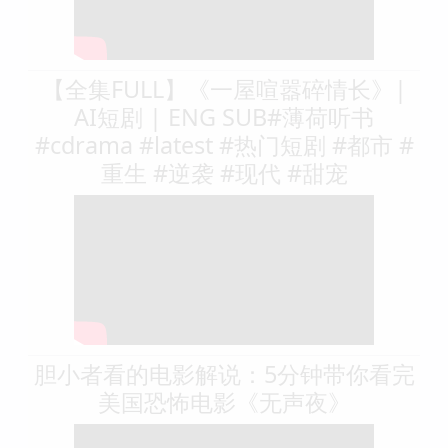
【全集FULL】《一屋喧嚣碎情长》|
AI短剧 | ENG SUB#薄荷听书
#cdrama #latest #热门短剧 #都市 #
重生 #逆袭 #现代 #甜宠
胆小者看的电影解说：5分钟带你看完
美国恐怖电影《无声夜》