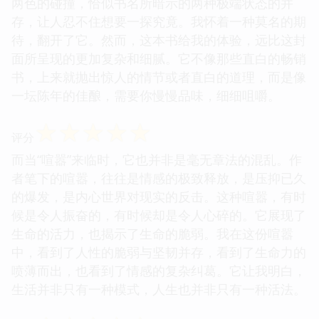
两色的碰撞，恰似书名所暗示的两种极端状态的并
存，让人忍不住想要一探究竟。我怀着一种莫名的期
待，翻开了它。然而，这本书给我的体验，远比这封
面所呈现的更加复杂和细腻。它不像那些直白的畅销
书，上来就抛出惊人的情节或者直白的道理，而是像
一坛陈年的佳酿，需要你慢慢品味，细细咀嚼。
☆
☆
☆
☆
☆
评分
而当“喧嚣”来临时，它也并非是毫无章法的混乱。作
者笔下的喧嚣，往往是情感的极致释放，是压抑已久
的爆发，是内心世界对现实的反击。这种喧嚣，有时
候是令人振奋的，有时候却是令人心碎的。它展现了
生命的活力，也揭示了生命的脆弱。我在这份喧嚣
中，看到了人性的脆弱与坚韧并存，看到了生命力的
喷薄而出，也看到了情感的复杂纠葛。它让我明白，
生活并非只有一种模式，人生也并非只有一种活法。