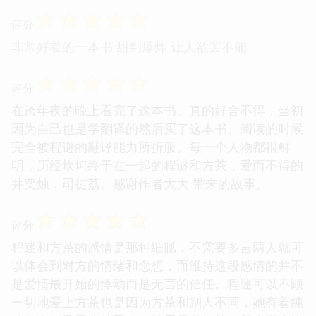
☆
☆
☆
☆
☆
评分
非常好看的一本书 甜到爆炸 让人欲罢不能
☆
☆
☆
☆
☆
评分
在跨年夜的晚上看完了这本书。真的好舍不得，当初
因为自己也是学翻译的然后买了这本书。阅读的时候
完全被程谜的翻译能力所折服。每一个人物都很鲜
明，历经坎坷终于在一起的程谜和方茶，爱而不得的
井奕烛，司徒荔。感谢作者大大 带来的故事。
☆
☆
☆
☆
☆
评分
程迷和方茶的感情是那种细腻，不需要多言两人就可
以体会到对方的情绪和念想，而维持这段感情的并不
是爱情最开始的悸动而是无言的信任。程迷可以不顾
一切地爱上方茶也是因为方茶和别人不同，她有着纯