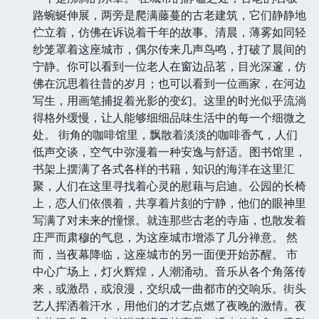
路蜿蜒伸展，两旁是爬满藤蔓的古老建筑，它们静静地
伫立着，仿佛在诉说着千年的故事。清晨，薄雾如同轻
纱笼罩着这座城市，偶尔传来几声鸟鸣，打破了晨间的
宁静。你可以看到一位老人在窗边品茗，目光深邃，仿
佛在沉思着往昔的岁月；也可以看到一位画家，在河边
写生，用画笔捕捉着光影的变幻。这里的时光似乎流淌
得格外缓慢，让人能够细细品味生活中的每一个细微之
处。 街角的咖啡馆里，飘散着淡淡的咖啡香气，人们
低声交谈，空气中弥漫着一种安逸与舒适。图书馆里，
书架上摆满了各式各样的书籍，知识的海洋在这里汇
聚，人们在这里寻找着心灵的慰藉与启迪。公园的长椅
上，恋人们依偎着，共享着片刻的宁静，他们的眼神里
写满了对未来的憧憬。就连那些古老的寺庙，也散发着
庄严而肃穆的气息，为这座城市增添了几分禅意。 然
而，当夜幕降临，这座城市的另一面便开始苏醒。 市
中心广场上，灯火辉煌，人潮涌动。音乐从各个角落传
来，或激昂，或浪漫，交织成一曲都市的交响乐。街头
艺人挥洒着汗水，用他们的才艺点燃了夜晚的激情。夜