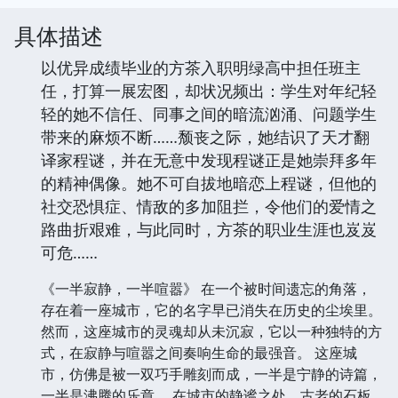
具体描述
以优异成绩毕业的方茶入职明绿高中担任班主
任，打算一展宏图，却状况频出：学生对年纪轻
轻的她不信任、同事之间的暗流汹涌、问题学生
带来的麻烦不断……颓丧之际，她结识了天才翻
译家程谜，并在无意中发现程谜正是她崇拜多年
的精神偶像。她不可自拔地暗恋上程谜，但他的
社交恐惧症、情敌的多加阻拦，令他们的爱情之
路曲折艰难，与此同时，方茶的职业生涯也岌岌
可危……
《一半寂静，一半喧嚣》 在一个被时间遗忘的角落，
存在着一座城市，它的名字早已消失在历史的尘埃里。
然而，这座城市的灵魂却从未沉寂，它以一种独特的方
式，在寂静与喧嚣之间奏响生命的最强音。 这座城
市，仿佛是被一双巧手雕刻而成，一半是宁静的诗篇，
一半是沸腾的乐章。 在城市的静谧之处，古老的石板