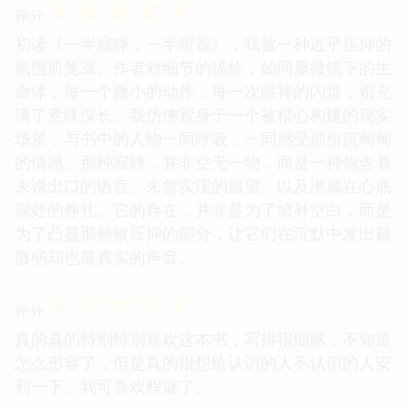
☆
☆
☆
☆
☆
评分
初读《一半寂静，一半喧嚣》，我被一种近乎压抑的
氛围所笼罩。作者对细节的描绘，如同显微镜下的生
命体，每一个微小的动作，每一次眼神的闪烁，都充
满了意味深长。我仿佛置身于一个被精心构建的现实
场景，与书中的人物一同呼吸，一同感受那份沉甸甸
的情感。那种寂静，并非空无一物，而是一种饱含着
未说出口的语言、未曾实现的愿望、以及潜藏在心底
深处的挣扎。它的存在，并非是为了填补空白，而是
为了凸显那些被压抑的部分，让它们在沉默中发出最
微弱却也最真实的声音。
☆
☆
☆
☆
☆
评分
真的真的特别特别喜欢这本书，写得很细腻，不知道
怎么形容了，但是真的很想给认识的人不认识的人安
利一下。我可喜欢程谜了。