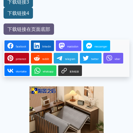
下载链接3
下载链接4
下载链接在页面底部
facebook
linkedin
mastodon
messenger
pinterest
reddit
telegram
twitter
viber
vkontakte
whatsapp
复制链接