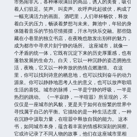
市热闹非凡，各种琳琅满目的商品，诱人的美食，吸引
着人们驻足。笑声、叫卖声、欢呼声此起彼伏，构成了
一幅充满活力的画面。 酒吧里，人们举杯畅饮，释放
着白天的压力，畅谈着梦想与未来。舞池中，年轻的身
体随着音乐的节拍尽情摇摆，汗水与快乐交融。那些隐
藏在小巷里的独立书店，在夜晚也散发出别样的魅力，
成为都市中寻求片刻宁静的场所。 这座城市，就像一
个矛盾的统一体，它既有沉淀下来的历史厚重感，也有
蓬勃发展的生命力。白天，它以一种沉静的姿态拥抱生
活，夜晚，它又以一种奔放的热情点燃激情。 在这
里，你可以找到诗意的栖息地，也可以找到奋斗的动力
源泉。你可以静静地思考人生的意义，也可以放声歌唱
生活的喜悦。城市的脉搏，一半是宁静的呼吸，一半是
热烈的跳动。 《一半寂静，一半喧嚣》所呈现的，不
仅仅是一座城市的风貌，更是关于如何在纷繁的世界中
寻找属于自己的平衡。它描绘的是一种生活态度，一种
在沉静中汲取力量，在喧嚣中释放自我的能力。 这本
书，如同城市本身，蕴含着丰富的情感和深刻的洞察。
它或许记录了不同人物的故事，他们在这座城市里相