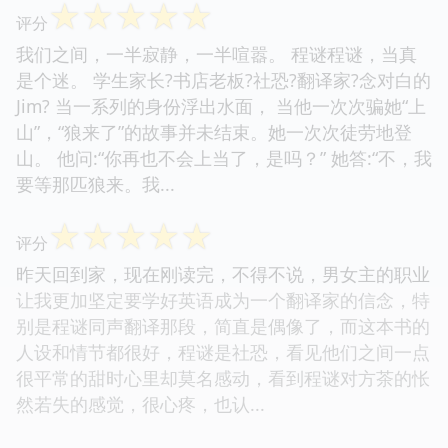
☆
☆
☆
☆
☆
评分
我们之间，一半寂静，一半喧嚣。 程谜程谜，当真
是个迷。 学生家长?书店老板?社恐?翻译家?念对白的
Jim? 当一系列的身份浮出水面， 当他一次次骗她“上
山”，“狼来了”的故事并未结束。她一次次徒劳地登
山。 他问:“你再也不会上当了，是吗？” 她答:“不，我
要等那匹狼来。我...
☆
☆
☆
☆
☆
评分
昨天回到家，现在刚读完，不得不说，男女主的职业
让我更加坚定要学好英语成为一个翻译家的信念，特
别是程谜同声翻译那段，简直是偶像了，而这本书的
人设和情节都很好，程谜是社恐，看见他们之间一点
很平常的甜时心里却莫名感动，看到程谜对方茶的怅
然若失的感觉，很心疼，也认...