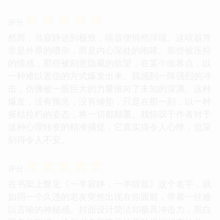
☆
☆
☆
☆
☆
评分
然而，当寂静达到极致，喧嚣便悄然浮现。这喧嚣并
非是外界的嘈杂，而是内心深处的咆哮。那些被压抑
的情感，那些被刻意隐藏的欲望，在某个临界点，以
一种难以置信的方式爆发出来。我感到一阵强烈的冲
击，仿佛被一股巨大的力量推向了未知的深渊。这种
爆发，没有预兆，没有铺垫，只是在那一刻，以一种
摧枯拉朽的姿态，将一切都颠覆。我惊叹于作者对于
这种心理转变的精准捕捉，它真实得令人心悸，也深
刻得令人不安。
☆
☆
☆
☆
☆
评分
在书架上瞥见《一半寂静，一半喧嚣》这个名字，就
如同一个久违的老友突然出现在你面前，带着一丝难
以言喻的神秘感。封面设计简洁却极具冲击力，黑白