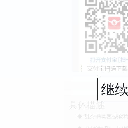
继续
具体描述
◆“甜茶”蒂莫西·柴