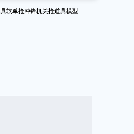
玩具软单抢冲锋机关抢道具模型
g