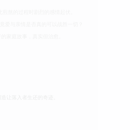
此煎熬的过程时剧烈的感情起伏。
究竟爱与亲情是否真的可以战胜一切？
苦的家庭故事，真实但治愈。
创造让落入者生还的奇迹。