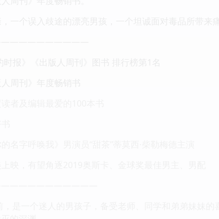
版人周刊》年度畅销书。
亲，一个误入歧途的漂亮男孩，一个坦诚面对毒品所带来
———————————
约时报》《出版人周刊》图书 排行榜第1名
版人周刊》年度畅销书
读者及编辑最爱的100本书
好书
的名字呼唤我》男演员“甜茶”蒂莫西·柴勒梅德主演
12北美上映，有望角逐2019奥斯卡、金球奖最佳男主、男配
————————————
前，是一个迷人的男孩子，备受老师、同学和弟弟妹妹的
毁灭的深渊。