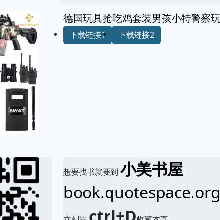
德国玩具抢吃鸡套装男孩小特警察
下载链接1
下载链接2
小美书屋
想要找书就要到
book.quotespace.or
ctrl+D
立刻按
收藏本页