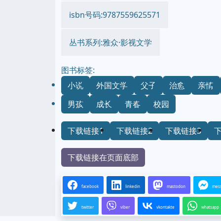
isbn号码:9787559625571
丛书系列:雅众·影视文学
图书标签:
小说
外国文学
父子
治愈
亲情
男孩
成长
青春
校园
下载链接1
下载链接2
下载链接3
下载链接在页面底部
facebook
linkedin
mastodon
mes
twitter
viber
vkontakte
whatsapp