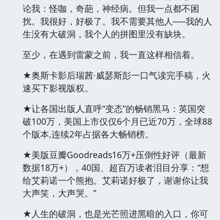
论我：怪咖，奇葩，神经病。但我一点都不困
扰。我很好，好极了。我不需要其他人──我的人
生没有大破洞，我个人的拼图里没有缺块。
至少，在遇到雷蒙之前，我一直这样相信着。
★奥斯卡影后瑞茜·威瑟斯彭一口气读完手稿，火
速买下影视版权。
★让各国出版人直呼“变态”的畅销黑马：英国突
破100万，美国上市仅仅6个月已近70万，全球88
个版本,连续2年占据各大畅销榜。
★美版豆瓣Goodreads16万+压倒性好评（最新
数据18万+），40国、超百万读者泪目分享：“想
给艾莉诺一个熊抱。艾莉诺好极了，谢谢你让我
大声笑，大声哭。”
★人生的破洞，也是光芒照进黑暗的入口，你可