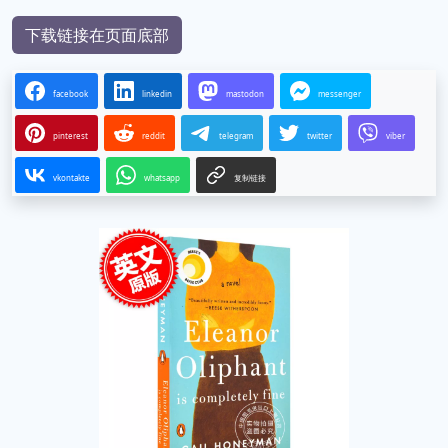
下载链接在页面底部
facebook
linkedin
mastodon
messenger
pinterest
reddit
telegram
twitter
viber
vkontakte
whatsapp
复制链接