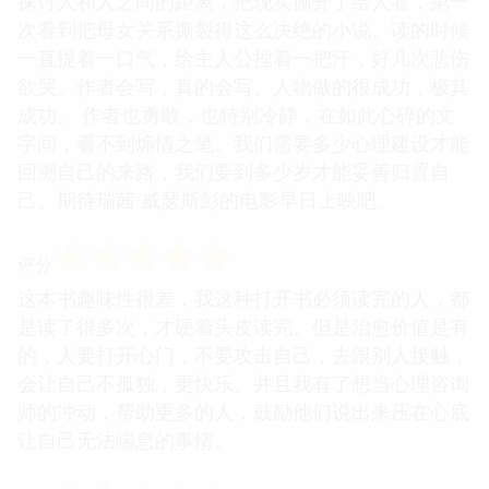
探讨人和人之间的距离，把现实撕开了给人看，第一
次看到把母女关系撕裂得这么决绝的小说。读的时候
一直提着一口气，给主人公捏着一把汗，好几次悲伤
欲哭。作者会写，真的会写。人物做的很成功，极其
成功。 作者也勇敢，也特别冷静，在如此心碎的文
字间，看不到煽情之笔。我们需要多少心理建设才能
回溯自己的来路，我们要到多少岁才能妥善归置自
己。期待瑞茜·威瑟斯彭的电影早日上映吧。
☆
☆
☆
☆
☆
评分
这本书趣味性很差，我这种打开书必须读完的人，都
是读了很多次，才硬着头皮读完。但是治愈价值是有
的，人要打开心门，不要攻击自己，去跟别人接触，
会让自己不孤独，更快乐。并且我有了想当心理咨询
师的冲动，帮助更多的人，鼓励他们说出来压在心底
让自己无法喘息的事情。