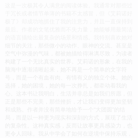
这是一次极其令人满意的阅读体验。我通常对那些过
于冗长或者情节单薄的书籍不太感冒，但《艾莉诺好
极了》却成功地抓住了我的注意力，并且一直保持到
最后。作者的文笔优雅而不失力量，她能够用最简洁
的语言描绘出最复杂的场景和情感。我特别喜欢她对
细节的关注，那些微小的动作、眼神的交流、甚至是
空气中弥漫的气味，都被她描绘得淋漓尽致，为读者
构建了一个无比真实的世界。艾莉诺的形象，在我的
脑海中逐渐清晰起来，她不再是一个简单的文字符
号，而是一个有血有肉、有情有义的独立个体。她的
选择，她的困境，她的每一次挣扎，都牵动着我的
心。这本书让我明白，生活并非总是如我们所愿，但
正是那些不完美，那些挫折，才让我们变得更加坚韧
和成熟。作者并没有简单地给予一个“大团圆”的结
局，而是以一种更为现实和深刻的方式，展现了生活
的复杂性。这种真实感，反而让故事更具感染力，也
更令人回味。我从中学会了如何在逆境中保持乐观，