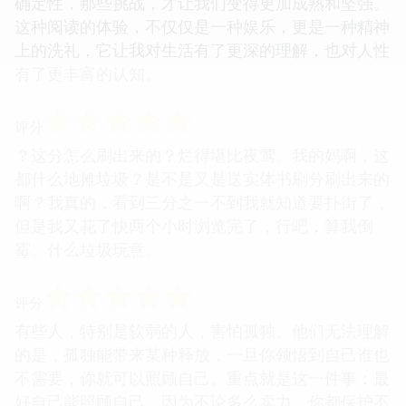
确定性，那些挑战，才让我们变得更加成熟和坚强。
这种阅读的体验，不仅仅是一种娱乐，更是一种精神
上的洗礼，它让我对生活有了更深的理解，也对人性
有了更丰富的认知。
☆
☆
☆
☆
☆
评分
？这分怎么刷出来的？烂得堪比夜莺。我的妈啊，这
都什么地摊垃圾？是不是又是送实体书刷分刷出来的
啊？我真的，看到三分之一不到我就知道要扑街了，
但是我又花了快两个小时浏览完了，行吧，算我倒
霉。什么垃圾玩意。
☆
☆
☆
☆
☆
评分
有些人，特别是软弱的人，害怕孤独。他们无法理解
的是，孤独能带来某种释放，一旦你领悟到自己谁也
不需要，你就可以照顾自己。重点就是这一件事：最
好自己能照顾自己，因为不论多么卖力，你都保护不