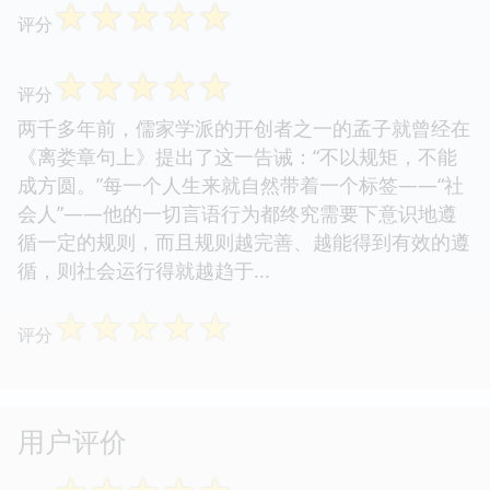
☆
☆
☆
☆
☆
评分
☆
☆
☆
☆
☆
评分
两千多年前，儒家学派的开创者之一的孟子就曾经在
《离娄章句上》提出了这一告诫：“不以规矩，不能
成方圆。”每一个人生来就自然带着一个标签——“社
会人”——他的一切言语行为都终究需要下意识地遵
循一定的规则，而且规则越完善、越能得到有效的遵
循，则社会运行得就越趋于...
☆
☆
☆
☆
☆
评分
用户评价