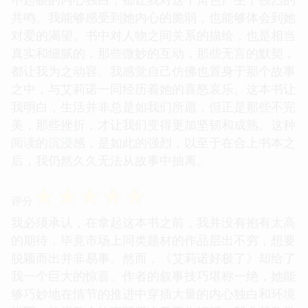
共鸣。我能够感受到她内心的脆弱，也能够体会到她
对爱的渴望。书中对人物之间关系的描绘，也是相当
真实和细腻的，那些微妙的互动，那些无言的默契，
都让我为之动容。我感觉自己仿佛也置身于那个故事
之中，与艾莉诺一同经历着她的喜怒哀乐。这本书让
我明白，生活并非总是如我们所愿，但正是那些不完
美，那些挫折，才让我们变得更加坚韧和成熟。这种
阅读的沉浸感，是如此的强烈，以至于在合上书本之
后，我仍然久久无法从故事中抽离。
☆
☆
☆
☆
☆
评分
我必须承认，在拿起这本书之前，我并没有抱有太高
的期待，毕竟市场上同类题材的作品层出不穷，想要
脱颖而出并非易事。然而，《艾莉诺好极了》却给了
我一个巨大的惊喜。作者的叙事技巧堪称一绝，她能
够巧妙地在情节的推进中穿插大量的内心独白和环境