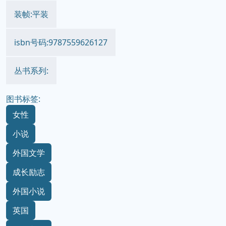
装帧:平装
isbn号码:9787559626127
丛书系列:
图书标签:
女性
小说
外国文学
成长励志
外国小说
英国