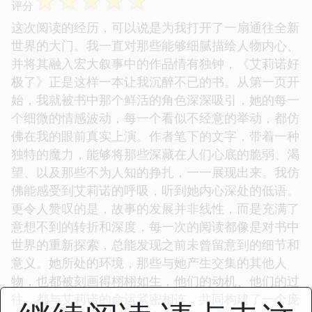
☆
☆
☆
☆
☆
评分
这次阅读的经历，可以说是为我打开了一扇通往全新
世界的大门。我一直对那些能够细腻描绘人物内心、
并将其融入宏大叙事中的作品情有独钟，《艾莉诺好
极了》正是这样一本让我沉醉不已的书。从第一页开
始，我就被书中那个鲜活的角色深深吸引，她的每一
个细微的情感波动，每一个看似不经意的举动，都仿
佛在我的眼前真实上演。作者笔下的文字，带着一种
独特的魔力，能够将那些深藏在人们心底的脆弱、渴
望、以及那些不为人知的挣扎，一一展现出来。我仿
佛能感受到艾莉诺的呼吸，听到她内心深处的低语。
更令人赞叹的是，故事的发展并非线性，而是充满了
意想不到的转折和深度，每一次的阅读都像是对书中
世界的重新探索，总能发现之前未曾留意到的细节和
意义。她所处的环境，那些与她产生交集的其他人
物，也都被刻画得栩栩如生，他们的动机、他们的过
往，都与艾莉诺的命运紧密相连，共同构建了一个庞