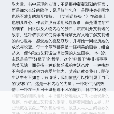
取力量。书中展现的友谊，不是那种轰轰烈烈的誓言，
而是细水长流的陪伴，是理解与包容，是即使身处困境
也绝不放弃的相互扶持。 《艾莉诺好极了》在叙事上
也别具匠心。作者并没有采用线性叙事，而是通过穿插
的细节、回忆以及人物内心的独白，层层剥开艾莉诺的
故事。这种叙事方式使得读者能够更深入地了解艾莉诺
的内心世界，感受她的喜怒哀乐，并与她一同经历她的
成长与蜕变。每一个章节都像是一幅精美的画卷，组合
起来，便勾勒出艾莉诺波澜壮阔的人生画卷。 本书的
主题是关于“好极了”的哲学。这个“好极了”并非指事事
完美无缺，而是指一种积极乐观的生活态度，一种接纳
不完美但依然努力去爱的能力。艾莉诺教会我们，即使
生活中有不如意，有遗憾，我们依然可以找到属于自己
的“好极了”。这是一种内心的力量，一种对生活的热
情，一种在平凡日子里创造不凡的能力。 除了对人物
和情感的细腻描绘，本书也巧妙地融入了对社会现象的
观察。作者通过艾莉诺的眼睛，观察着周围的世界，那
些隐藏在表象之下的复杂情感，以及人与人之间微妙的
互动。这些观察并非批判，而是带着一种温和的善意，