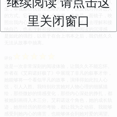
继续阅读 请点击这
大而复杂的叙事网络。这本书让我开始反思自己的人
生，审视那些我曾经忽略的细节，以及我对待身边人
里关闭窗口
的方式。它不仅仅是一个故事，更像是一面镜子，映
照出我内心深处的某些角落，让我有机会去理解和接
纳自己，也去理解和接纳他人。那种阅读的沉浸感，
是如此的强烈，以至于在合上书本之后，我仍然久久
无法从故事中抽离。
☆
☆
☆
☆
☆
评分
这是一次非常深刻的阅读体验，让我久久不能忘怀。
作者在《艾莉诺好极了》中展现了非凡的叙事才华，
她能够将一个看似平凡的故事，演绎得如此扣人心
弦，引人入胜。我特别欣赏她对人物心理的细腻描
绘，那些微妙的情感变化，那些内心深处的挣扎，都
被她刻画得入木三分。艾莉诺这个角色，她的成长轨
迹，她所经历的那些考验，都让我为之动容。我能够
感受到她内心的痛苦，也能够体会到她对爱的渴望。