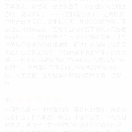
了其他人。你尝试，然后失败了，你的世界就会随之
崩毁，烧成灰烬。 ——《艾莉诺好极了》 之所以从
书中选出这段话，并非我赞同它直接陈述的内容，而
是通过书回头去看，它很恰当地概括了现代人孤独症
的病灶——正是因为迷信自己可以谁都不需要，才导
致茫然不安地陷落在孤独中；而这种迷信与其说是因
为看到自己的无力感，不如说是不愿面对他人的无力
感——因太过强调“情感保护”的强大才会造成内心的
脆弱性。 本书虽算不得深刻，但叙事结构合情合
理，文字流畅，也可提炼出温暖的普世价值，值得一
读。
☆
☆
☆
☆
☆
评分
一周每晚看一个小时看完的，看着真的很疼，好多次
掩卷长思，长久叹息，锥心。小说表达了一个很先进
的主题，直面当下青年的内心问题和父辈遗留问题。