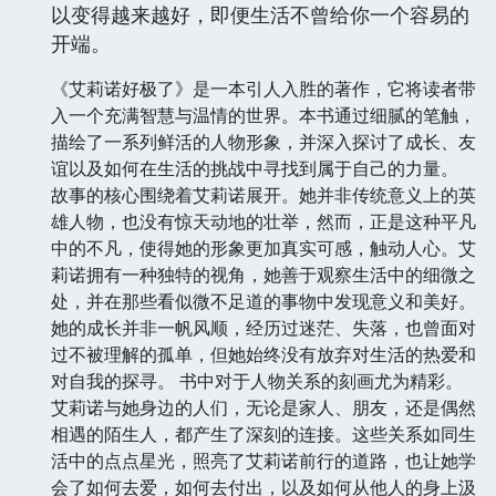
以变得越来越好，即便生活不曾给你一个容易的
开端。
《艾莉诺好极了》是一本引人入胜的著作，它将读者带
入一个充满智慧与温情的世界。本书通过细腻的笔触，
描绘了一系列鲜活的人物形象，并深入探讨了成长、友
谊以及如何在生活的挑战中寻找到属于自己的力量。
故事的核心围绕着艾莉诺展开。她并非传统意义上的英
雄人物，也没有惊天动地的壮举，然而，正是这种平凡
中的不凡，使得她的形象更加真实可感，触动人心。艾
莉诺拥有一种独特的视角，她善于观察生活中的细微之
处，并在那些看似微不足道的事物中发现意义和美好。
她的成长并非一帆风顺，经历过迷茫、失落，也曾面对
过不被理解的孤单，但她始终没有放弃对生活的热爱和
对自我的探寻。 书中对于人物关系的刻画尤为精彩。
艾莉诺与她身边的人们，无论是家人、朋友，还是偶然
相遇的陌生人，都产生了深刻的连接。这些关系如同生
活中的点点星光，照亮了艾莉诺前行的道路，也让她学
会了如何去爱，如何去付出，以及如何从他人的身上汲