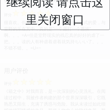
继续阅读 请点击这
会浮现起那个高大沉默的男人，然...
☆
☆
☆
☆
☆
里关闭窗口
评分
很喜欢。但是内容太过晦涩，喜多川付出式的爱，与
堂野的乐在其中，真的是“一个愿打一个愿挨”
啊。。。=A=但是堂野现实的残忍真的好好的虐了一
把。。。读的人有种虐着虐着就気持ちいい了。。。
不错不错。。=U=~
用户评价
☆
☆
☆
☆
☆
评分
《箱之中》对我而言，是一次深刻的心灵洗礼。在阅
读过程中，我被作者构建的那个世界深深吸引，它既
熟悉又陌生，充满了诱惑与危险。我从未读过如此细