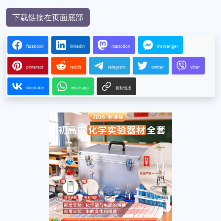
下载链接在页面底部
facebook
linkedin
mastodon
messenger
pinterest
reddit
telegram
twitter
viber
vkontakte
whatsapp
复制链接