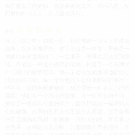
极具感染力的笔触，将故事娓娓道来。这种风格，反
而更能打动人心，让人回味无穷。
☆
☆
☆
☆
☆
评分
读完《箱之中》的那一刻，我仿佛被一股巨大的洪流
席卷，久久不能平息。这不仅仅是一本书，更像是一
扇通往未知世界的门，一旦推开，便再也无法回到原
地。作者以一种近乎蛊惑的笔触，构建了一个充满张
力与谜团的叙事空间。我从未读过如此细腻地描绘心
理活动的书籍，每一个角色的内心纠葛都被剥离得一
丝不苟，如同解剖般精确，却又带着一种令人心悸的
温柔。他们每一个微小的犹豫、每一次莫名的冲动，
都像是一块精心打磨的碎片，最终拼凑出一幅震撼人
心的画面。故事的展开方式更是令人着迷，它不是循
序渐进地揭示真相，而是像一张巨大的网，将读者层
层包裹，直到你无法呼吸，只能跟随作者的指引，在
迷雾中摸索前行。我常常在阅读中停下来，反复咀嚼