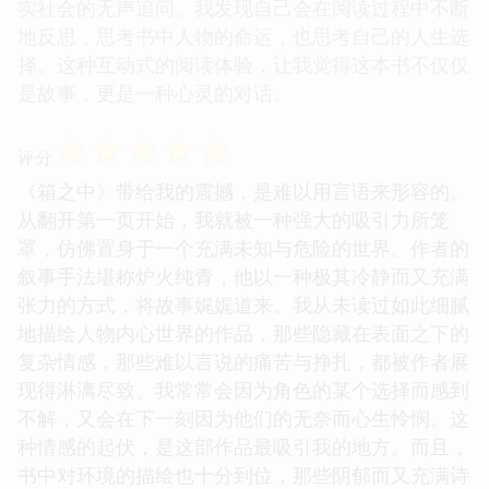
实社会的无声追问。我发现自己会在阅读过程中不断
地反思，思考书中人物的命运，也思考自己的人生选
择。这种互动式的阅读体验，让我觉得这本书不仅仅
是故事，更是一种心灵的对话。
☆
☆
☆
☆
☆
评分
《箱之中》带给我的震撼，是难以用言语来形容的。
从翻开第一页开始，我就被一种强大的吸引力所笼
罩，仿佛置身于一个充满未知与危险的世界。作者的
叙事手法堪称炉火纯青，他以一种极其冷静而又充满
张力的方式，将故事娓娓道来。我从未读过如此细腻
地描绘人物内心世界的作品，那些隐藏在表面之下的
复杂情感，那些难以言说的痛苦与挣扎，都被作者展
现得淋漓尽致。我常常会因为角色的某个选择而感到
不解，又会在下一刻因为他们的无奈而心生怜悯。这
种情感的起伏，是这部作品最吸引我的地方。而且，
书中对环境的描绘也十分到位，那些阴郁而又充满诗