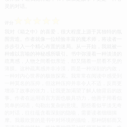
灵的对话。
☆
☆
☆
☆
☆
评分
我对《箱之中》的喜爱，很大程度上源于其独特的氛
围营造。作者就像一位经验丰富的魔术师，将读者一
步步引入一个精心布置的迷局。从一开始，我就被一
种难以言喻的神秘感所吸引。书中弥漫着一种淡淡的
疏离感，人物之间看似亲近，却又隔着一层看不见的
薄膜。这种疏离感并非冷漠，而是一种深刻的内敛，
一种对内心世界的极致探索。我常常在阅读中感受到
一种莫名的压抑，但这种压抑并非令人不适，反而更
增添了故事的张力，让我更加渴望了解人物背后的故
事。作者在运用语言方面也极具功力，他善于用看似
简单的词语，勾勒出复杂的意境。那些看似平淡无奇
的对话，往往蕴含着深刻的隐喻，需要读者细细揣
摩。我最欣赏的是书中对环境的描绘，那种阴郁而又