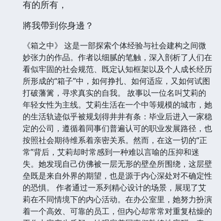
有的所有，
將我帶到你身邊？
《箱之中》 这是一部探索个体经验与社会建构之间微
妙张力的作品。作者以细腻的笔触，深入剖析了人们在
看似牢固的社会规范、既定认知框架以及个人成长经历
所形成的“箱子”中，如何挣扎、如何适应，又如何试图
打破藩篱，寻求真实的自我。 故事以一位名叫艾莉的
年轻女性为主线。艾莉生活在一个中等规模的城市，她
的生活轨迹似乎被规划得井井有条：毕业后进入一家稳
定的公司，遵循着同事们普遍认可的职业发展路径，也
按照社会期待维系着亲密关系。然而，在这一切的“正
常”背后，艾莉却时常感到一种难以言喻的压抑和迷
失。她发现自己仿佛被一层无形的壁垒所围绕，这层壁
垒既是来自外界的期望，也是源于内心深处对不确定性
的恐惧。 作者通过一系列精心设计的场景，展现了艾
莉在不同情境下的内心活动。在办公室里，她努力扮演
着一个高效、可靠的员工，但内心却常常对重复枯燥的