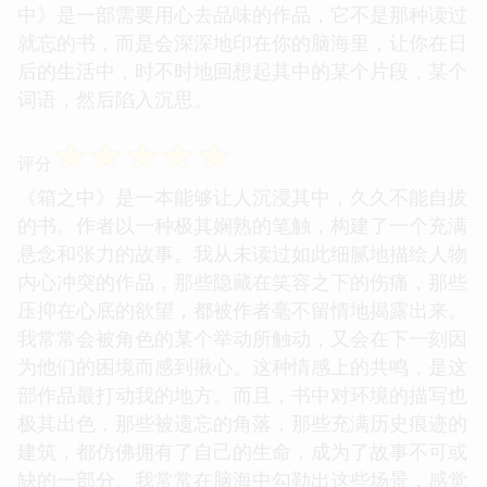
中》是一部需要用心去品味的作品，它不是那种读过
就忘的书，而是会深深地印在你的脑海里，让你在日
后的生活中，时不时地回想起其中的某个片段，某个
词语，然后陷入沉思。
☆
☆
☆
☆
☆
评分
《箱之中》是一本能够让人沉浸其中，久久不能自拔
的书。作者以一种极其娴熟的笔触，构建了一个充满
悬念和张力的故事。我从未读过如此细腻地描绘人物
内心冲突的作品，那些隐藏在笑容之下的伤痛，那些
压抑在心底的欲望，都被作者毫不留情地揭露出来。
我常常会被角色的某个举动所触动，又会在下一刻因
为他们的困境而感到揪心。这种情感上的共鸣，是这
部作品最打动我的地方。而且，书中对环境的描写也
极其出色，那些被遗忘的角落，那些充满历史痕迹的
建筑，都仿佛拥有了自己的生命，成为了故事不可或
缺的一部分。我常常在脑海中勾勒出这些场景，感觉