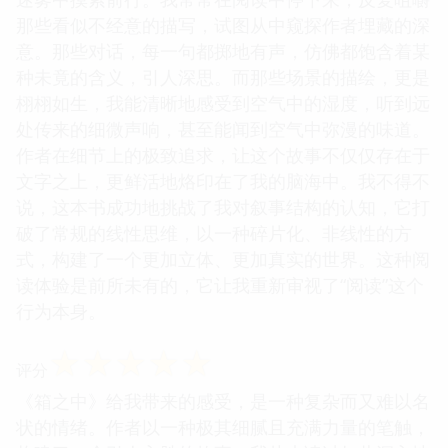
那些看似不经意的描写，试图从中窥探作者埋藏的深
意。那些对话，每一句都掷地有声，仿佛都饱含着某
种未竟的含义，引人深思。而那些场景的描绘，更是
栩栩如生，我能清晰地感受到空气中的湿度，听到远
处传来的细微声响，甚至能闻到空气中弥漫的味道。
作者在细节上的极致追求，让这个故事不仅仅存在于
文字之上，更鲜活地烙印在了我的脑海中。我不得不
说，这本书成功地挑战了我对叙事结构的认知，它打
破了常规的线性思维，以一种碎片化、非线性的方
式，构建了一个更加立体、更加真实的世界。这种阅
读体验是前所未有的，它让我重新审视了“阅读”这个
行为本身。
☆
☆
☆
☆
☆
评分
《箱之中》给我带来的感受，是一种复杂而又难以名
状的情绪。作者以一种极其细腻且充满力量的笔触，