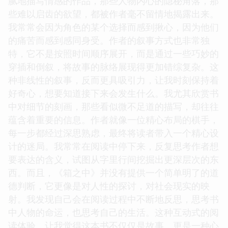
腻地描写情感的作品，那些人物内心的隐秘角落，那
些难以启齿的欲望，都被作者毫不留情地揭露出来。
我常常会因为角色的某个选择而感到揪心，因为他们
的痛苦而感到感同身受。作者的叙事方式也非常独
特，它不是按照时间顺序展开，而是通过一些巧妙的
穿插和倒叙，将故事的脉络展现得更加错综复杂。这
种非线性的叙事，反而更具吸引力，让我时刻保持着
好奇心，想要知道接下来会发生什么。我尤其欣赏书
中对细节的刻画，那些看似微不足道的描写，却往往
蕴含着重要的信息。作者就像一位精心布局的棋手，
每一步都经过深思熟虑，最终将读者带入一个精心设
计的迷局。我常常在阅读中停下来，反复思考作者想
要表达的含义，试图从字里行间挖掘出更深层次的东
西。而且，《箱之中》并没有提供一个简单明了的道
德判断，它更像是对人性的探讨，对社会现实的映
射。我发现自己会在阅读过程中不断地反思，思考书
中人物的命运，也思考自己的生活。这种互动式的阅
读体验，让我觉得这本书不仅仅是故事，更是一种心