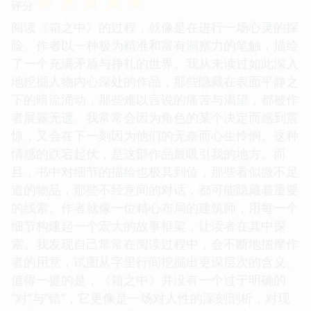
☆
☆
☆
☆
☆
评分
阅读《箱之中》的过程，就像是在进行一场心灵的探
险。作者以一种极为精准和富有洞察力的笔触，描绘
了一个充满矛盾与挣扎的世界。我从未读过如此深入
地挖掘人物内心深处的作品，那些隐藏在表面平静之
下的暗流涌动，那些难以言说的痛苦与渴望，都被作
者展露无遗。我常常会因为角色的某个决定而感到震
惊，又会在下一刻因为他们的无奈而心生怜悯。这种
情感的跌宕起伏，是这部作品最吸引我的地方。而
且，书中对细节的描绘也极其到位，那些看似微不足
道的物品，那些不经意间的对话，都可能隐藏着重要
的线索。作者就像一位精心布局的建筑师，用每一个
细节构建起一个宏大的故事框架，让读者在其中探
索。我发现自己常常在阅读过程中，会不断地揣摩作
者的用意，试图从字里行间挖掘出更深层次的含义。
值得一提的是，《箱之中》并没有一个过于明确的
“对”与“错”，它更像是一场对人性的深刻剖析，对现