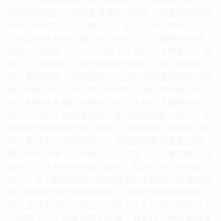
应该把所有的信息都直接摆在你面前，而是应该留给
读者思考的空间。《箱之中》正是这样一部作品。它
没有提供简单的答案，也没有给出一个圆满的结局。
相反，它抛出了一个个问题，让你在合上书本后，依
然久久不能释怀。我尤其喜欢书中对人物心理的挖
掘，那种细腻入微的刻画，让我仿佛能直接感受到角
色的情绪波动。他们内心的挣扎，他们的矛盾与纠
结，都被作者展现得淋漓尽致。这种深入骨髓的剖
析，让我对人性的复杂有了更深刻的理解。而且，书
中对细节的把握也令人惊叹。那些看似不起眼的小物
件，那些不经意间的对话，都可能隐藏着重要的线
索。作者就像一位经验丰富的侦探，在故事的蛛丝马
迹中，引导着读者去发现真相。我发现自己在阅读过
程中，会不断地回溯，试图将那些零散的片段连接起
来，拼凑出整个故事的全貌。这种沉浸式的阅读体
验，是我追求的。而且，《箱之中》的语言风格也十
分独特，它不追求华丽的辞藻，而是以一种朴素却又