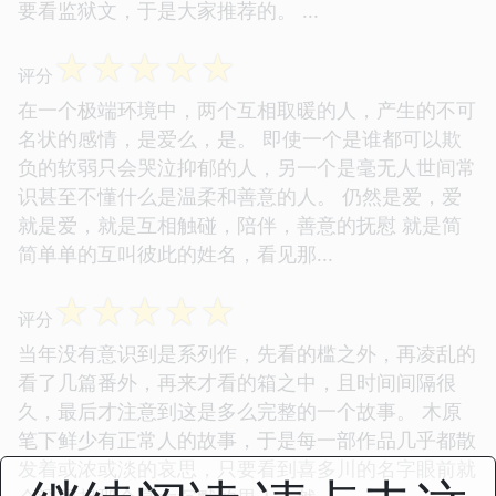
要看监狱文，于是大家推荐的。 ...
☆
☆
☆
☆
☆
评分
在一个极端环境中，两个互相取暖的人，产生的不可
名状的感情，是爱么，是。 即使一个是谁都可以欺
负的软弱只会哭泣抑郁的人，另一个是毫无人世间常
识甚至不懂什么是温柔和善意的人。 仍然是爱，爱
就是爱，就是互相触碰，陪伴，善意的抚慰 就是简
简单单的互叫彼此的姓名，看见那...
☆
☆
☆
☆
☆
评分
当年没有意识到是系列作，先看的槛之外，再凌乱的
看了几篇番外，再来才看的箱之中，且时间间隔很
久，最后才注意到这是多么完整的一个故事。 木原
笔下鲜少有正常人的故事，于是每一部作品几乎都散
发着或浓或淡的哀思，只要看到喜多川的名字眼前就