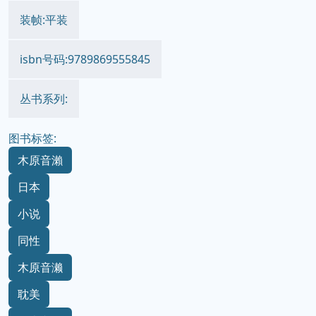
装帧:平装
isbn号码:9789869555845
丛书系列:
图书标签:
木原音瀨
日本
小说
同性
木原音濑
耽美