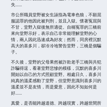
失……
市公所職員堂野被女生誣指為電車色狼，不願屈
服認罪的他因此被判刑，並且入獄。懷著冤屈與
不甘，堂野入獄後無所適從。自稱冤罪的三橋前
來向堂野示好，表示自己非常能理解堂野的心
情，兩人因此迅速成為好友；然而，同房裡沉默
高大的喜多川，卻冷冷地警告堂野，三橋是個騙
子。
不久後，堂野的父母果然被詐欺老手三橋與共犯
詐騙得逞，看著堂野悲慘的模樣，沉默的喜多川
開始以自己的方式照顧堂野。相處日久，喜多川
純真的溫柔感動了堂野，但堂野意識到喜多川的
溫柔並不是友情，而是愛意，因此不知如何是
好……
真愛，是否能跨越道德、跨越現實，跨越世間所