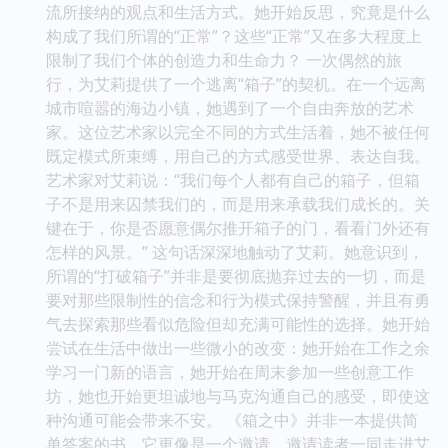
流所接纳的观点和生活方式。她开始反思，究竟是什么
构成了我们所谓的“正常”？这些“正常”又在多大程度上
限制了我们个体的创造力和生命力？ 一次偶然的旅
行，为艾莉提供了一个逃离“箱子”的契机。在一个远离
城市喧嚣的海边小镇，她遇到了一个自由奔放的艺术
家。这位艺术家以完全不同的方式生活着，她不被任何
既定模式所束缚，用自己的方式感受世界、表达自我。
艺术家对艾莉说：“我们每个人都有自己的箱子，但箱
子不是用来囚禁我们的，而是用来承载我们成长的。关
键在于，你是否愿意偶尔推开箱子的门，看看门外还有
怎样的风景。” 这句话深深地触动了艾莉。她意识到，
所谓的“打破箱子”并非是要彻底抛弃过去的一切，而是
要对那些限制性的信念和行为模式保持警醒，并且有勇
气去探索那些看似危险但却充满可能性的选择。她开始
尝试在生活中做出一些微小的改变：她开始在工作之余
学习一门新的语言，她开始在周末参加一些创意工作
坊，她也开始更坦诚地与马克沟通自己的感受，即使这
种沟通可能会带来不安。 《箱之中》并非一本提供简
单答案的书。它更像是一个邀请，邀请读者一同走进艾