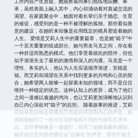
工作内容产生质疑。她观察着同事们熟练地应酬、奉
承，虽然表面上融入其中，内心却涌动着对真诚交流的
渴望。在家庭聚会中，她面对着长辈们关于婚恋、生育
的催促，感受到的是一种不被理解的孤独。那些看似善
意的建议，在她听来却像是在用既定的模具塑造着她的
人生。 爱情是艾莉人生中的重要篇章，也是她“箱子”中
一个至关重要的组成部分。她与男友马克之间，存在着
一种舒适而熟悉的模式。他们享受着彼此的陪伴，但也
似乎渐渐失去了最初的激情和深入的沟通。马克是一个
理性、务实的人，他认为人生应该循序渐进，安稳是
福。而艾莉却渴望在关系中找到更多的共鸣和心灵的契
合，她希望两人能够一起探索未知的领域，而不是仅仅
维持一种稳定的状态。这种认知上的差异，成为了他们
之间一道难以逾越的鸿沟，也让艾莉更加清晰地认识到
自己内心深处对“箱子”的抗拒。 随着故事的推进，艾莉
开始有意识地去审视自己所处的环境和内心的声音。她
偶然接触到了一些与主流价值观不同的书籍和艺术作
品，这些事物像是一盏盏灯，照亮了她被遮蔽的感知。
她开始注意到那些被社会“边缘化”的声音，那些不被主