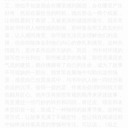
工，他似乎知道我会在哪里感到困惑，会在哪里产生
好奇，然后在最恰当的时机，抛出那么一两个线索，
让你既看到了希望，又被更深的谜团所吸引。我非常
喜欢书中对人物情感的刻画，那种复杂而又真实的纠
葛，让人感同身受。你可能无法完全理解他们的选
择，但你却能体会到他们内心的挣扎和痛苦。这种共
情能力，是许多作品所欠缺的。而且，书中对环境的
描写也十分到位，那些被遗弃的角落，那些充满历史
气息的建筑，都仿佛拥有了自己的生命，成为了故事
不可或缺的一部分。我常常在脑海中勾勒出这些场
景，感觉自己也置身其中，与书中的人物一同经历着
命运的沉浮。值得一提的是，作者在处理时间线方面
也颇具匠心。他并没有按照常规的顺序来讲述故事，
而是通过一些巧妙的转折和闪回，将过去、现在和未
来交织在一起，形成了一种独特的叙事节奏。这种处
理方式，让故事充满了不确定性，也让我在阅读过程
中始终保持着高度的警惕和专注。可以说，《箱之