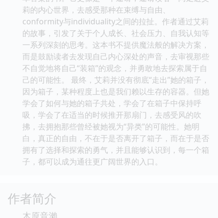
莉的内心世界，去感受那种在束缚与自由、
conformity与individuality之间的拉扯。作者通过艾莉
的故事，引发了关于个人成长、社会压力、自我认知等
一系列深刻的思考。这本书不提供魔法般的解决方案，
而是鼓励读者去发现自己内心深处的声音，去审视那些
不自觉地将自己“装箱”的观念，并勇敢地去探索属于自
己的可能性。 最终，艾莉并没有彻底“走出”她的箱子，
因为箱子，某种程度上也是我们赖以生存的容器。但她
学会了如何与她的箱子共处，学会了在箱子中保持呼
吸，学会了在适当的时候推开那扇门，去感受风的吹
拂，去拥抱那些曾经被她视为“异类”的可能性。她明
白，真正的自由，不在于是否离开了箱子，而在于是否
拥有了选择和探索的勇气，并且能够认识到，每一个箱
子，都可以成为通往更广阔世界的入口。
作者简介
木原音瀨