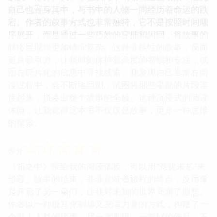
自己也置身其中，与书中的人物一同经历着命运的跌
宕。作者的叙事方式也非常独特，它不是按照时间顺
序展开，而是通过一些巧妙的穿插和闪回，将故事的
脉络展现得更加错综复杂。这种非线性的叙事，反而
更具吸引力，让我时刻保持着高度的警惕和专注，试
图在碎片化的信息中寻找线索。我发现自己常常在阅
读过程中，会不断地回溯，试图将那些零散的片段连
接起来，拼凑出整个故事的全貌。这种沉浸式的阅读
体验，让我觉得这本书不仅仅是故事，更是一种思维
的探索。
☆
☆
☆
☆
☆
评分
《箱之中》带给我的阅读体验，可以用“意犹未尽”来
形容。故事的结束，并非意味着旅程的终点，反而像
是开启了另一扇门，让我对未知的世界充满了遐想。
作者以一种极其克制却又充满力量的方式，构建了一
个引人入胜的故事。我一直觉得，一部好的作品，不