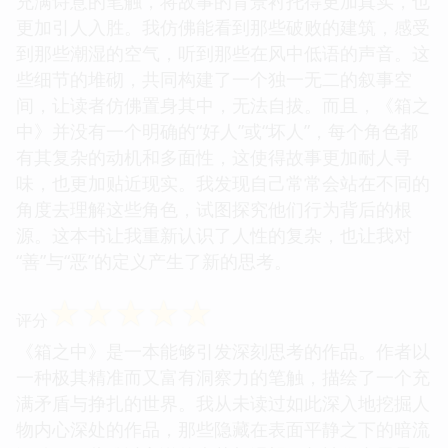
充满诗意的笔触，将故事的背景衬托得更加真实，也
更加引人入胜。我仿佛能看到那些破败的建筑，感受
到那些潮湿的空气，听到那些在风中低语的声音。这
些细节的堆砌，共同构建了一个独一无二的叙事空
间，让读者仿佛置身其中，无法自拔。而且，《箱之
中》并没有一个明确的“好人”或“坏人”，每个角色都
有其复杂的动机和多面性，这使得故事更加耐人寻
味，也更加贴近现实。我发现自己常常会站在不同的
角度去理解这些角色，试图探究他们行为背后的根
源。这本书让我重新认识了人性的复杂，也让我对
“善”与“恶”的定义产生了新的思考。
☆
☆
☆
☆
☆
评分
《箱之中》是一本能够引发深刻思考的作品。作者以
一种极其精准而又富有洞察力的笔触，描绘了一个充
满矛盾与挣扎的世界。我从未读过如此深入地挖掘人
物内心深处的作品，那些隐藏在表面平静之下的暗流