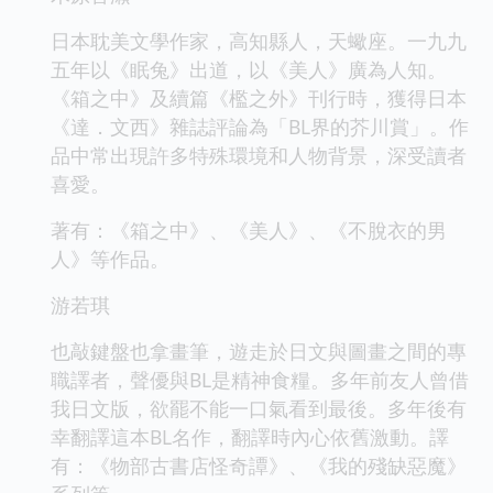
日本耽美文學作家，高知縣人，天蠍座。一九九
五年以《眠兔》出道，以《美人》廣為人知。
《箱之中》及續篇《檻之外》刊行時，獲得日本
《達．文西》雜誌評論為「BL界的芥川賞」。作
品中常出現許多特殊環境和人物背景，深受讀者
喜愛。
著有：《箱之中》、《美人》、《不脫衣的男
人》等作品。
游若琪
也敲鍵盤也拿畫筆，遊走於日文與圖畫之間的專
職譯者，聲優與BL是精神食糧。多年前友人曾借
我日文版，欲罷不能一口氣看到最後。多年後有
幸翻譯這本BL名作，翻譯時內心依舊激動。譯
有：《物部古書店怪奇譚》、《我的殘缺惡魔》