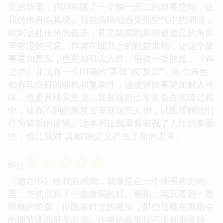
意的场景，共同构建了一个独一无二的叙事空间，让
我仿佛身临其境。我能清晰地感受到空气中的潮湿，
听到远处传来的低语，甚至能闻到那些被遗忘的角落
里弥漫的气息。作者在细节上的精益求精，让这个故
事更加真实，也更加引人入胜。值得一提的是，《箱
之中》并没有一个明确的“英雄”或“反派”，每个角色
都有其自身的动机和复杂性，这使得故事更加耐人寻
味，也更具现实意义。我发现自己常常会在阅读过程
中，站在不同的角度去审视这些人物，试图理解他们
行为背后的逻辑。这本书让我重新审视了人性的多面
性，也让我对“真相”的定义产生了新的思考。
☆
☆
☆
☆
☆
评分
《箱之中》给我的感觉，就像是在一个漆黑的房间
里，突然点亮了一盏微弱的灯。最初，我只看到一团
模糊的轮廓，但随着灯光的摇曳，那些隐藏在黑暗中
的细节逐渐显露出来。作者的叙事技巧堪称鬼斧神