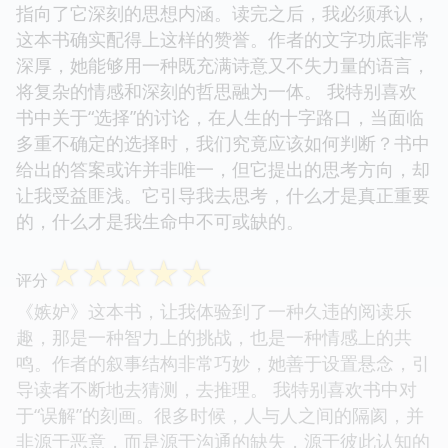
指向了它深刻的思想内涵。读完之后，我必须承认，
这本书确实配得上这样的赞誉。作者的文字功底非常
深厚，她能够用一种既充满诗意又不失力量的语言，
将复杂的情感和深刻的哲思融为一体。 我特别喜欢
书中关于“选择”的讨论，在人生的十字路口，当面临
多重不确定的选择时，我们究竟应该如何判断？书中
给出的答案或许并非唯一，但它提出的思考方向，却
让我受益匪浅。它引导我去思考，什么才是真正重要
的，什么才是我生命中不可或缺的。
☆
☆
☆
☆
☆
评分
《嫉妒》这本书，让我体验到了一种久违的阅读乐
趣，那是一种智力上的挑战，也是一种情感上的共
鸣。作者的叙事结构非常巧妙，她善于设置悬念，引
导读者不断地去猜测，去推理。 我特别喜欢书中对
于“误解”的刻画。很多时候，人与人之间的隔阂，并
非源于恶意，而是源于沟通的缺失，源于彼此认知的