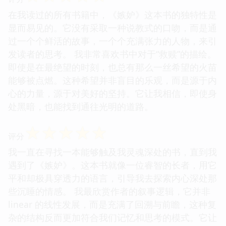
在我读过的所有书籍中，《嫉妒》这本书的独特性是
显而易见的。它没有采取一种说教式的口吻，而是通
过一个个鲜活的故事，一个个充满张力的人物，来引
发读者的思考。 我非常喜欢书中对于“救赎”的描绘。
即使是在最绝望的时刻，也总有那么一丝希望的火苗
能够被点燃。这种希望并非盲目的乐观，而是源于内
心的力量，源于对美好的坚持。它让我相信，即使身
处黑暗，也能找到通往光明的道路。
☆
☆
☆
☆
☆
评分
我一直在寻找一本能够触及我灵魂深处的书，直到我
遇到了《嫉妒》。这本书就像一位睿智的长者，用它
平和却极具穿透力的语言，引导我去探索内心深处那
些沉睡的情感。 我最欣赏作者的叙事逻辑，它并非
linear 的线性发展，而是充满了回溯与前瞻，这种复
杂的结构反而更加符合我们记忆和思考的模式。它让