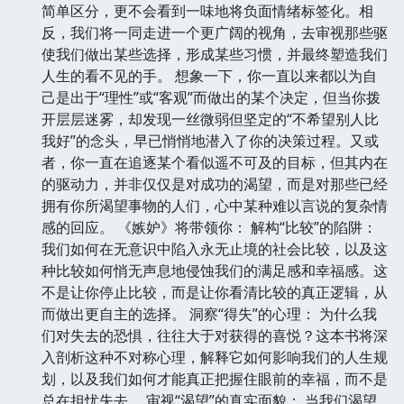
简单区分，更不会看到一味地将负面情绪标签化。相
反，我们将一同走进一个更广阔的视角，去审视那些驱
使我们做出某些选择，形成某些习惯，并最终塑造我们
人生的看不见的手。 想象一下，你一直以来都以为自
己是出于“理性”或“客观”而做出的某个决定，但当你拨
开层层迷雾，却发现一丝微弱但坚定的“不希望别人比
我好”的念头，早已悄悄地潜入了你的决策过程。又或
者，你一直在追逐某个看似遥不可及的目标，但其内在
的驱动力，并非仅仅是对成功的渴望，而是对那些已经
拥有你所渴望事物的人们，心中某种难以言说的复杂情
感的回应。 《嫉妒》将带领你： 解构“比较”的陷阱：
我们如何在无意识中陷入永无止境的社会比较，以及这
种比较如何悄无声息地侵蚀我们的满足感和幸福感。这
不是让你停止比较，而是让你看清比较的真正逻辑，从
而做出更自主的选择。 洞察“得失”的心理： 为什么我
们对失去的恐惧，往往大于对获得的喜悦？这本书将深
入剖析这种不对称心理，解释它如何影响我们的人生规
划，以及我们如何才能真正把握住眼前的幸福，而不是
总在担忧失去。 审视“渴望”的真实面貌： 当我们渴望