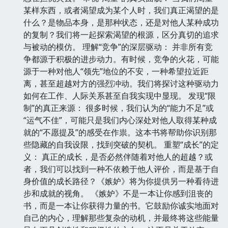
某样东西，或者渴望成为某个人时，我们真正渴望的是
什么？是物品本身，是那种状态，还是对他人某种成功
的复制？我们将一起探索渴望的根源，区分真切的追求
与被动的模仿。 理解“竞争”的深层驱动： 并非所有竞
争都源于积极的进步动力。有时候，竞争的火花，可能
源于一种对他人“领先”地位的不安，一种希望拉近距
离，甚至超越对方的强烈冲动。我们将探讨这种驱动力
如何在工作、人际关系甚至自我实现中显现。 发现“限
制”的真正来源： 很多时候，我们认为的“能力不足”或
“运气不佳”，可能只是我们内心深处对他人取得某种成
就的“不愿提及”的感受在作祟。这本书将帮助你识别那
些隐藏的自我设限，找到突破的契机。 重塑“成长”的定
义： 真正的成长，是否必然伴随着对他人的超越？或
者，我们可以找到一种不依赖于他人评价，而是基于自
身价值的成长路径？《嫉妒》将为你提供另一种看待进
步和成就的视角。 《嫉妒》不是一本让你感到沮丧的
书，而是一本让你获得力量的书。它鼓励你诚实地面对
自己的内心，理解那些复杂的动机，并最终将这些能量