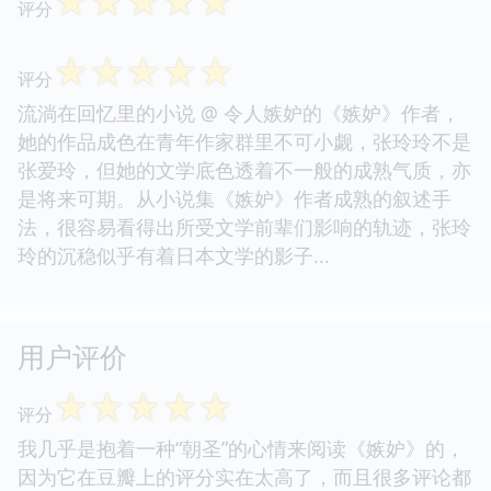
☆
☆
☆
☆
☆
评分
☆
☆
☆
☆
☆
评分
流淌在回忆里的小说 @ 令人嫉妒的《嫉妒》作者，
她的作品成色在青年作家群里不可小觑，张玲玲不是
张爱玲，但她的文学底色透着不一般的成熟气质，亦
是将来可期。从小说集《嫉妒》作者成熟的叙述手
法，很容易看得出所受文学前辈们影响的轨迹，张玲
玲的沉稳似乎有着日本文学的影子...
用户评价
☆
☆
☆
☆
☆
评分
我几乎是抱着一种“朝圣”的心情来阅读《嫉妒》的，
因为它在豆瓣上的评分实在太高了，而且很多评论都