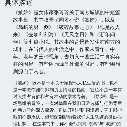
具体描述
《嫉妒》是女作家张玲玲关于南方城镇的中短篇
故事集，书中收录了同名小说《嫉妒》，以及
《岛屿的另一侧》《破碎故事之心》《似是故人
来》《去加利利海》《无风之日》和《新年问
候》等七篇小说。其故事的背景皆发生在南方的
城市，在当代人的生活之中，作家从青年、中
年、老年的三种视角，去切入一些生活中真实存
在的困局，有些困局源自外部的时局，有些困局
则源自于内心。
《嫉妒》 这不是一本关于窥探他人私生活的书，也不
是一本教你如何抑制负面情绪的指南。它也不是一本探
讨人类占有欲和占有冲动的学术专著。 《嫉妒》是一
场思维的冒险，一次对隐藏在我们日常选择与行为背后
的动力学的深入探索。它抛开那些陈词滥调，直击那些
我们不愿承认，但却深刻影响着我们人生轨迹的微妙心
理机制。 在这本书中，你不会找到对“羡慕”与“嫉妒”的