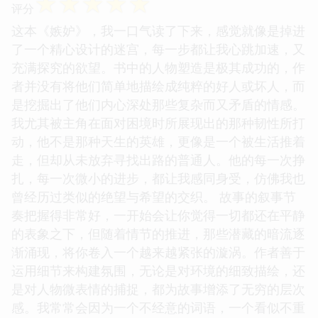
☆
☆
☆
☆
☆
评分
这本《嫉妒》，我一口气读了下来，感觉就像是掉进
了一个精心设计的迷宫，每一步都让我心跳加速，又
充满探究的欲望。书中的人物塑造是极其成功的，作
者并没有将他们简单地描绘成纯粹的好人或坏人，而
是挖掘出了他们内心深处那些复杂而又矛盾的情感。
我尤其被主角在面对困境时所展现出的那种韧性所打
动，他不是那种天生的英雄，更像是一个被生活推着
走，但却从未放弃寻找出路的普通人。他的每一次挣
扎，每一次微小的进步，都让我感同身受，仿佛我也
曾经历过类似的绝望与希望的交织。 故事的叙事节
奏把握得非常好，一开始会让你觉得一切都还在平静
的表象之下，但随着情节的推进，那些潜藏的暗流逐
渐涌现，将你卷入一个越来越紧张的漩涡。作者善于
运用细节来构建氛围，无论是对环境的细致描绘，还
是对人物微表情的捕捉，都为故事增添了无穷的层次
感。我常常会因为一个不经意的词语，一个看似不重