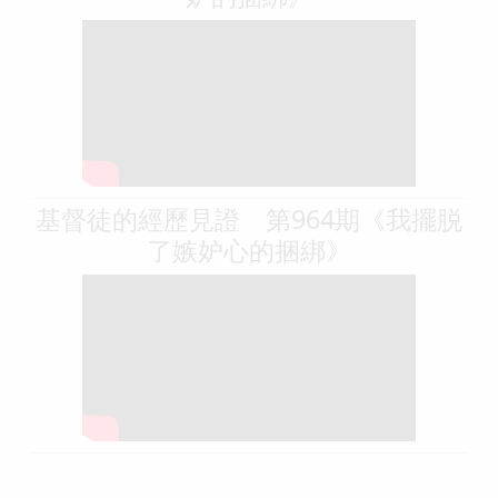
基督徒的經歷見證 第964期《我擺脱
了嫉妒心的捆綁》