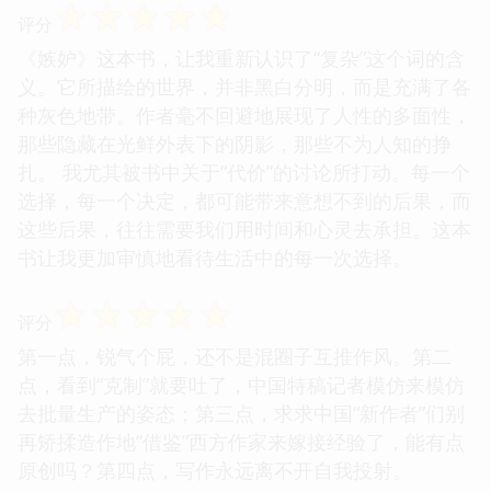
☆
☆
☆
☆
☆
评分
《嫉妒》这本书，让我重新认识了“复杂”这个词的含
义。它所描绘的世界，并非黑白分明，而是充满了各
种灰色地带。作者毫不回避地展现了人性的多面性，
那些隐藏在光鲜外表下的阴影，那些不为人知的挣
扎。 我尤其被书中关于“代价”的讨论所打动。每一个
选择，每一个决定，都可能带来意想不到的后果，而
这些后果，往往需要我们用时间和心灵去承担。这本
书让我更加审慎地看待生活中的每一次选择。
☆
☆
☆
☆
☆
评分
第一点，锐气个屁，还不是混圈子互推作风。第二
点，看到“克制”就要吐了，中国特稿记者模仿来模仿
去批量生产的姿态；第三点，求求中国“新作者”们别
再矫揉造作地“借鉴”西方作家来嫁接经验了，能有点
原创吗？第四点，写作永远离不开自我投射。