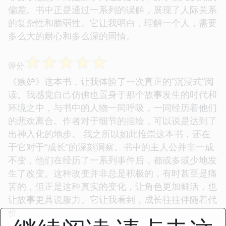
偏差。书中正是通过一系列的误解，展现了人际关系
的复杂性和脆弱性。它让我明白，理解一个人，需要
多么大的耐心和多么深的同情。
☆
☆
☆
☆
☆
评分
《嫉妒》这本书，让我体验了一次真正的“沉浸式”阅
读。我感觉自己仿佛也置身于那个故事发生的时代和
环境之中，与书中的人物一同呼吸，一同经历着他们
的悲欢离合。作者对于细节的描绘，可以说是达到了
出神入化的地步。 我之所以如此推崇这本书，还在
于它对于“成长”的深刻洞察。书中的主人公并非一成
不变，他们在经历了一系列事件后，都或多或少地发
生了改变。这种改变并非总是积极的，有时甚至是痛
苦的，但正是这种真实的变化，让角色更加鲜活，也
让故事更具说服力。它让我看到，成长往往伴随着代
价。