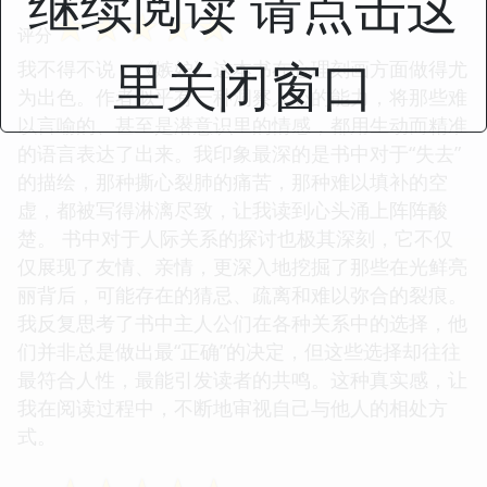
继续阅读 请点击这
☆
☆
☆
☆
☆
评分
里关闭窗口
我不得不说，《嫉妒》这本书在心理刻画方面做得尤
为出色。作者似乎有一种洞察人心的能力，将那些难
以言喻的、甚至是潜意识里的情感，都用生动而精准
的语言表达了出来。我印象最深的是书中对于“失去”
的描绘，那种撕心裂肺的痛苦，那种难以填补的空
虚，都被写得淋漓尽致，让我读到心头涌上阵阵酸
楚。 书中对于人际关系的探讨也极其深刻，它不仅
仅展现了友情、亲情，更深入地挖掘了那些在光鲜亮
丽背后，可能存在的猜忌、疏离和难以弥合的裂痕。
我反复思考了书中主人公们在各种关系中的选择，他
们并非总是做出最“正确”的决定，但这些选择却往往
最符合人性，最能引发读者的共鸣。这种真实感，让
我在阅读过程中，不断地审视自己与他人的相处方
式。