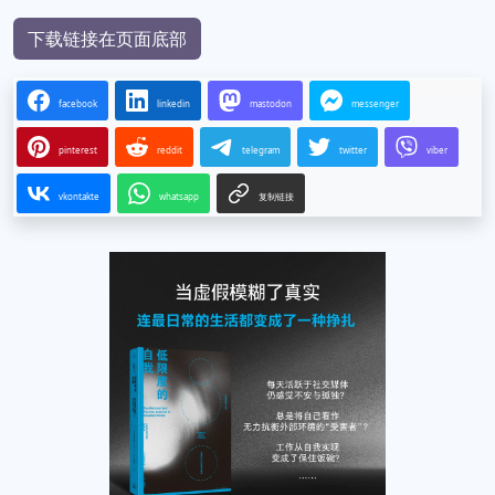
下载链接在页面底部
facebook
linkedin
mastodon
messenger
pinterest
reddit
telegram
twitter
viber
vkontakte
whatsapp
复制链接