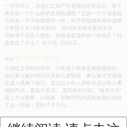
一对年轻人，当他们之间产生爱情的萌芽以后，接下
来会是一个什么样的发展轨迹呢？正如一千个读者眼
中就有一千个哈姆雷特一样，对于利亚姆和海莉这两
个年轻人从10年前相识，到10年后凶杀案件发生，
却根本不会有人想到，居然会是这样的一种场景？到
底发生了什么？ 在小说《绿松石...
☆
☆
☆
☆
☆
评分
在传统文学的划分中，少年这个群体是被模糊掉的，
他们要么被归类到天真的儿童阶段，要么被过早地放
在成人视角下探讨。真正以少年人身份讲述少年人事
情的作品，着实不多见。 直到本世纪初，“青春文学”
进入大众视野，以韩寒、郭敬明为代表的作家们弥补
了这一空缺，受到了千千万...