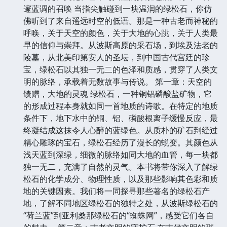
邃蓝调的召唤 当指尖触碰到一块温润的绿松石，你仿
佛听到了来自遥远时空的低语。那是一种古老而神秘的
呼唤，关于天空的颜色，关于大地的心跳，关于人类最
早的信仰与崇拜。从波斯高原的采石场，到埃及法老的
陵墓，从北美印第安人的圣坛，到中国古代宫廷的珍
宝，绿松石以其独一无二的色泽和质感，贯穿了人类文
明的脉络，承载着无数故事与传说。 第一章：天空的
馈赠，大地的灵魂 绿松石，一种铜铝磷酸盐矿物，它
的形成过程本身就如同一首地质的诗歌。在特定的地质
条件下，地下水中的铜、铝、磷酸根离子缓慢反应，最
终凝结成这抹令人心醉的蓝绿色。从质朴的矿石到经过
精心雕琢的宝石，绿松石经历了漫长的蜕变。其颜色从
浅天蓝到深绿，细微的脉络如同大地的血管，每一块都
独一无二，充满了自然的灵气。本书将带你深入了解绿
松石的化学成分、物理性质，以及那些影响其色彩和质
地的关键因素。我们将一同探寻那些著名的绿松石产
地，了解不同地区绿松石的独特之处，从波斯绿松石的
“荷兰蓝”到亚利桑那绿松石的“蜘蛛网”，感受它们各自