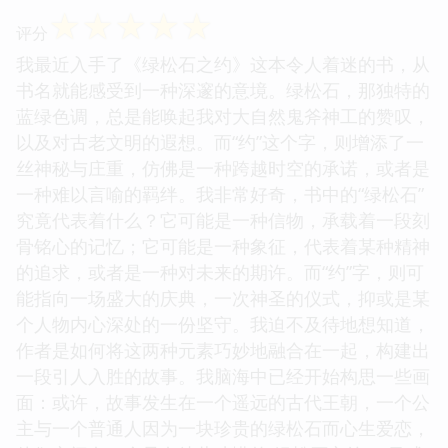
☆
☆
☆
☆
☆
评分
我最近入手了《绿松石之约》这本令人着迷的书，从
书名就能感受到一种深邃的意境。绿松石，那独特的
蓝绿色调，总是能唤起我对大自然鬼斧神工的赞叹，
以及对古老文明的遐想。而“约”这个字，则增添了一
丝神秘与庄重，仿佛是一种跨越时空的承诺，或者是
一种难以言喻的羁绊。我非常好奇，书中的“绿松石”
究竟代表着什么？它可能是一种信物，承载着一段刻
骨铭心的记忆；它可能是一种象征，代表着某种精神
的追求，或者是一种对未来的期许。而“约”字，则可
能指向一场盛大的庆典，一次神圣的仪式，抑或是某
个人物内心深处的一份坚守。我迫不及待地想知道，
作者是如何将这两种元素巧妙地融合在一起，构建出
一段引人入胜的故事。我脑海中已经开始构思一些画
面：或许，故事发生在一个遥远的古代王朝，一个公
主与一个普通人因为一块珍贵的绿松石而心生爱恋，