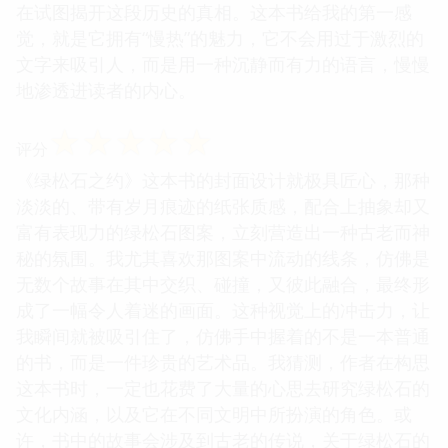
在试图揭开这段历史的真相。这本书给我的第一感
觉，就是它拥有“慢热”的魅力，它不会用过于激烈的
文字来吸引人，而是用一种沉静而有力的语言，慢慢
地渗透进读者的内心。
☆
☆
☆
☆
☆
评分
《绿松石之约》这本书的封面设计就极具匠心，那种
淡淡的、带有岁月痕迹的纸张质感，配合上抽象却又
富有表现力的绿松石图案，立刻营造出一种古老而神
秘的氛围。我尤其喜欢那图案中流动的线条，仿佛是
无数个故事在其中交织、碰撞，又彼此融合，最终形
成了一幅令人着迷的画面。这种视觉上的冲击力，让
我瞬间就被吸引住了，仿佛手中握着的不是一本普通
的书，而是一件珍贵的艺术品。我猜测，作者在构思
这本书时，一定也花费了大量的心思去研究绿松石的
文化内涵，以及它在不同文明中所扮演的角色。或
许，书中的故事会涉及到古老的传说，关于绿松石的