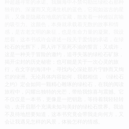
种超越寻常的承诺。我脑海中不禁勾勒出绿松石那种
独有的、深邃而又充满生机的蓝色，它宛如远古的星
辰，又像是隐藏在地底的宝藏，散发着一种难以言喻
的吸引力。这颜色，本身就承载着无数的故事和情
感，是古老文明的象征，也是生命力量的凝聚。我设
想着，这本书或许会讲述一段关于爱情的承诺，在绿
松石的光辉下，两人许下至死不渝的誓言；又或许，
这是一种关于冒险的邀约，追寻失落的绿松石矿脉，
揭开尘封的历史秘密；也可能是关于一次心灵的旅
行，在文字的海洋中，寻找内心深处那片宁静而又绚
烂的绿洲。无论具体内容如何，我都相信，《绿松石
之约》定会如同一颗精心雕琢的绿松石，在我的阅读
旅程中，闪耀出独特的光芒，带给我惊喜与震撼。它
不仅仅是一本书，更像是一把钥匙，等待着我轻轻转
动，去开启那个充满未知与美好的绿松石世界。我迫
不及待地想要知道，这本书究竟会带我走向何方，又
会让我遇见怎样的风景，体验怎样的情感。