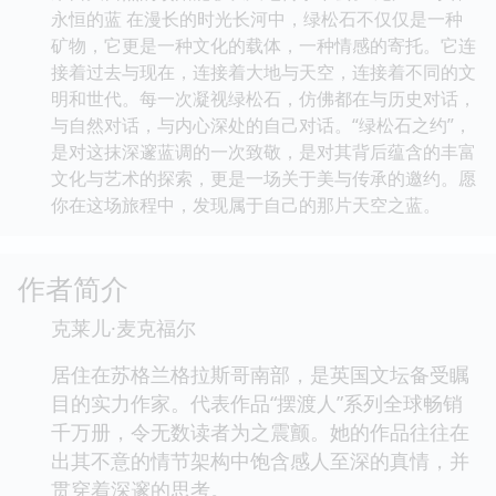
永恒的蓝 在漫长的时光长河中，绿松石不仅仅是一种
矿物，它更是一种文化的载体，一种情感的寄托。它连
接着过去与现在，连接着大地与天空，连接着不同的文
明和世代。每一次凝视绿松石，仿佛都在与历史对话，
与自然对话，与内心深处的自己对话。“绿松石之约”，
是对这抹深邃蓝调的一次致敬，是对其背后蕴含的丰富
文化与艺术的探索，更是一场关于美与传承的邀约。愿
你在这场旅程中，发现属于自己的那片天空之蓝。
作者简介
克莱儿·麦克福尔
居住在苏格兰格拉斯哥南部，是英国文坛备受瞩
目的实力作家。代表作品“摆渡人”系列全球畅销
千万册，令无数读者为之震颤。她的作品往往在
出其不意的情节架构中饱含感人至深的真情，并
贯穿着深邃的思考。