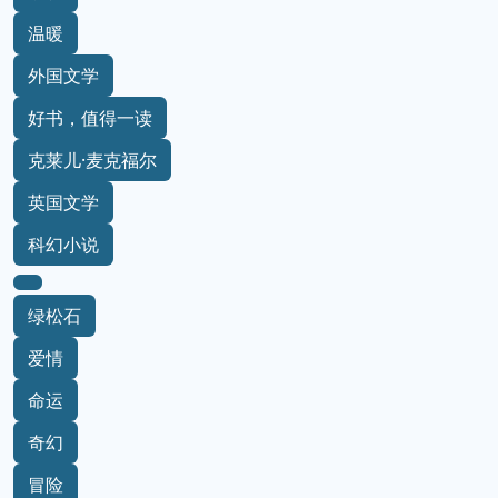
温暖
外国文学
好书，值得一读
克莱儿·麦克福尔
英国文学
科幻小说
绿松石
爱情
命运
奇幻
冒险