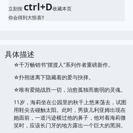
ctrl+D
立刻按
收藏本页
你会得到大惊喜!!
具体描述
☆千万畅销书“摆渡人”系列作者重磅新作。
☆扑朔迷离下隐藏着的爱与抉择。
☆唯有爱能战胜一切，治愈孤独而脆弱的灵魂。
11岁，海莉坐在公园里的秋千上悠来荡去，试图
用鞋尖去碰触太阳。此时，男孩儿利亚姆出现在
她面前，一道污迹横过他的鼻子，他对着海莉微
笑时，应该长门牙的地方露出一个巨大的黑洞。