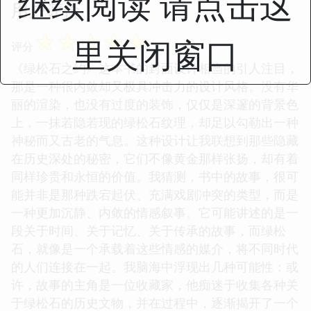
继续阅读 请点击这
用户评价
☆
☆
☆
☆
☆
里关闭窗口
评分
《绿松石之约》这本书的封面设计相当的引人注目，
那是一种很内敛却又极具冲击力的设计风格。没有华
丽的渲染，也没有过度的装饰，仅仅是深邃的背景色
上，一抹若隐若现的绿松石纹理，却足以勾勒出一种
神秘而又古老的气息。这种设计让我联想到那些隐藏
在历史深处的秘密，它们不像黄金那样张扬，却有着
同样珍贵和永恒的价值。我猜测，书中的故事，很可
能并非是那种跌宕起伏、充满戏剧冲突的类型，而是
一种更加沉静、内敛的情感叙事。它可能讲述的是一
段关于时间、关于记忆、关于传承的故事，而绿松
石，就像是一个承载着这些情感的媒介，将不同时代
的人们连接在一起。我脑海中浮现出几种可能性：或
许，故事的主角是一位收藏家，他痴迷于收集各种关
于绿松石的历史文物，并在过程中，逐渐揭开了一个