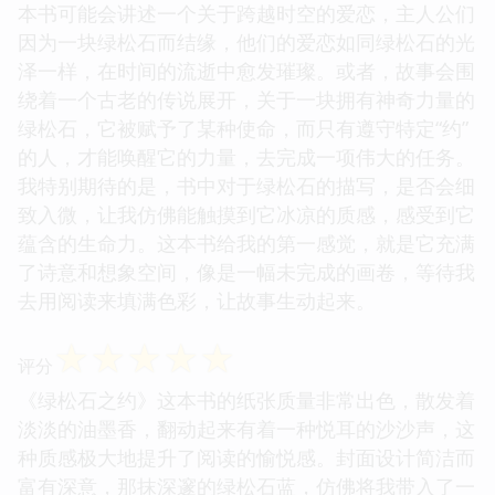
本书可能会讲述一个关于跨越时空的爱恋，主人公们
因为一块绿松石而结缘，他们的爱恋如同绿松石的光
泽一样，在时间的流逝中愈发璀璨。或者，故事会围
绕着一个古老的传说展开，关于一块拥有神奇力量的
绿松石，它被赋予了某种使命，而只有遵守特定“约”
的人，才能唤醒它的力量，去完成一项伟大的任务。
我特别期待的是，书中对于绿松石的描写，是否会细
致入微，让我仿佛能触摸到它冰凉的质感，感受到它
蕴含的生命力。这本书给我的第一感觉，就是它充满
了诗意和想象空间，像是一幅未完成的画卷，等待我
去用阅读来填满色彩，让故事生动起来。
☆
☆
☆
☆
☆
评分
《绿松石之约》这本书的纸张质量非常出色，散发着
淡淡的油墨香，翻动起来有着一种悦耳的沙沙声，这
种质感极大地提升了阅读的愉悦感。封面设计简洁而
富有深意，那抹深邃的绿松石蓝，仿佛将我带入了一