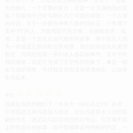
大的婚礼，一个庄重的誓言，还是一次充满挑战的冒
险？我脑海中已经勾勒出几个可能的场景：一个古老
的传说，关于一块拥有神奇力量的绿松石，只有遵守
某种“约”的人，才能驾驭它的力量，去拯救世界；或
者，这是一个发生在现代都市的故事，两个陌生人因
为一块被遗忘的绿松石而相遇，他们的命运从此紧密
相连，共同经历着一系列令人惊叹的事件。这本书给
我的感觉，就是它充满了文学性和想象力，像是一幅
未完成的画卷，等待我去用阅读来填满色彩，让故事
生动起来。
☆
☆
☆
☆
☆
评分
我最近偶然间翻到了一本名为《绿松石之约》的书，
尽管我还没来得及深入阅读，但仅仅是那令人浮想联
翩的书名，便足以勾起我强烈的好奇心。它不像市面
上那些直白的标题，似乎隐藏着某种神秘的约定，一