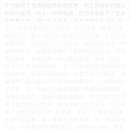
个宁静而又充满神秘色彩的世界。我尤其喜欢封面上
的留白处理，给人一种呼吸感，也为读者留下了更多
的想象空间。我一直在思考，这本书的书名“绿松石
之约”究竟想要传达什么信息。它可能是一种关于缘
分的约定，两个人因为一块绿松石而结缘，从此命运
紧密相连，共同经历人生的起伏。也可能是关于一种
使命的约定，绿松石被赋予了某种特殊的意义，而持
有它的人，则肩负着一份沉重的责任。或者，这是一
种关于心灵成长的约定，主人公在寻找或守护绿松石
的过程中，逐渐认识到自我，完成了内心的蜕变。我
脑海中已经勾勒出几个可能的故事情节：一位年轻的
艺术家，在一次旅行中偶然得到一块独特的绿松石，
这块石头成为了他创作的灵感来源，也为他的人生带
来了意想不到的转折，他与这块绿松石之间，似乎形
成了一种奇妙的“约”；又或者，这是一个发生在历史
长河中的故事，某个重要的历史事件，与一块绿松石
以及一份古老的“约”紧密相连，而书中的人物，则是