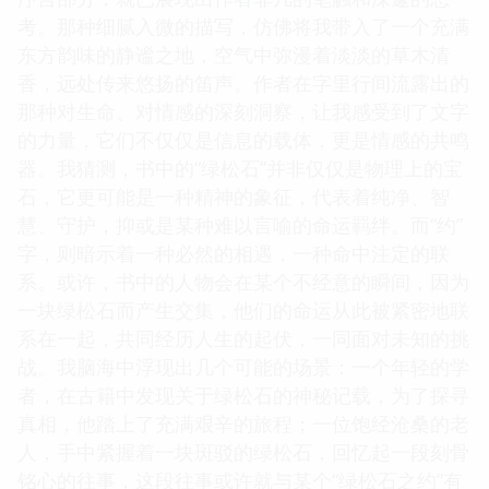
考。那种细腻入微的描写，仿佛将我带入了一个充满
东方韵味的静谧之地，空气中弥漫着淡淡的草木清
香，远处传来悠扬的笛声。作者在字里行间流露出的
那种对生命、对情感的深刻洞察，让我感受到了文字
的力量，它们不仅仅是信息的载体，更是情感的共鸣
器。我猜测，书中的“绿松石”并非仅仅是物理上的宝
石，它更可能是一种精神的象征，代表着纯净、智
慧、守护，抑或是某种难以言喻的命运羁绊。而“约”
字，则暗示着一种必然的相遇，一种命中注定的联
系。或许，书中的人物会在某个不经意的瞬间，因为
一块绿松石而产生交集，他们的命运从此被紧密地联
系在一起，共同经历人生的起伏，一同面对未知的挑
战。我脑海中浮现出几个可能的场景：一个年轻的学
者，在古籍中发现关于绿松石的神秘记载，为了探寻
真相，他踏上了充满艰辛的旅程；一位饱经沧桑的老
人，手中紧握着一块斑驳的绿松石，回忆起一段刻骨
铭心的往事，这段往事或许就与某个“绿松石之约”有