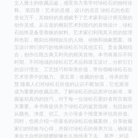
文人雅士的收藏品鉴，感受东方美学对绿松石的独特诠
释。 第四章：艺术的灵感，设计的语言 绿松石的色彩
变化万千，其独特的质感赋予了艺术家和设计师无限的
创作灵感。从古老的雕刻艺术到现代的首饰设计，绿松
石始终是备受青睐的材料。艺术家们利用其天然的纹理
和色彩，雕刻出栩栩如生的人物、动物和抽象图案。珠
宝设计师们则巧妙地将绿松石与其他宝石、贵金属相结
合，创作出既古典又时尚的精美首饰。本书将展示不同
时期、不同地域的绿松石艺术品和珠宝设计，分析它们
的设计理念、工艺技巧和审美价值，带你领略绿松石在
艺术世界中的魅力。 第五章：收藏的价值，传承的智
慧 随着人们对绿松石价值的认识不断加深，它也逐渐
成为重要的收藏品类。了解绿松石的品质评估标准，掌
握鉴别真伪的技巧，对于每一位绿松石爱好者而言都至
关重要。本书将提供关于绿松石的鉴赏指南，包括如何
从颜色、净度、切工、大小等多个维度来评估其价值。
同时，也将介绍一些著名的绿松石收藏案例，分享收藏
家们的经验与心得，并探讨绿松石的保养方法，确保这
来自大自然的馈赠能够长久地传承下去。 尾声：对话