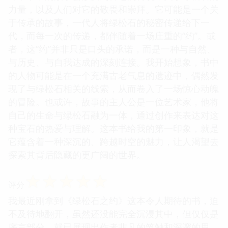
力量，以及人们对它的敬畏和崇拜。它可能是一个关
于传承的故事，一代人将绿松石的秘密传递给下一
代，而每一次的传递，都伴随着一场庄重的“约”。或
者，这“约”并非只是口头的承诺，而是一种与自然、
与历史、与自我达成的深刻连接。我开始想象，书中
的人物可能是在一个充满古老气息的遗迹中，偶然发
现了与绿松石相关的线索，从而卷入了一场惊心动魄
的冒险。也或许，故事的主人公是一位艺术家，他将
自己的生命与绿松石融为一体，通过创作来表达对这
种宝石的热爱与理解。这本书给我的第一印象，就是
它蕴含着一种深沉的、跨越时空的魅力，让人渴望去
探索其背后隐藏的更广阔的世界。
☆
☆
☆
☆
☆
评分
我最近刚拿到《绿松石之约》这本令人期待的书，迫
不及待地翻开，虽然还没能完全沉浸其中，但仅仅是
序言部分，就已展现出作者非凡的笔触和深邃的思