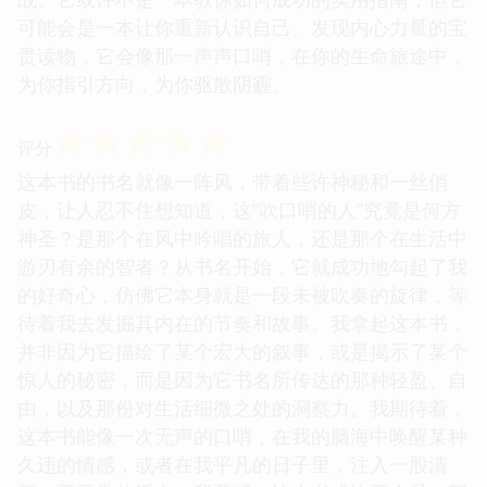
可能会是一本让你重新认识自己、发现内心力量的宝
贵读物，它会像那一声声口哨，在你的生命旅途中，
为你指引方向，为你驱散阴霾。
☆
☆
☆
☆
☆
评分
这本书的书名就像一阵风，带着些许神秘和一丝俏
皮，让人忍不住想知道，这“吹口哨的人”究竟是何方
神圣？是那个在风中吟唱的旅人，还是那个在生活中
游刃有余的智者？从书名开始，它就成功地勾起了我
的好奇心，仿佛它本身就是一段未被吹奏的旋律，等
待着我去发掘其内在的节奏和故事。我拿起这本书，
并非因为它描绘了某个宏大的叙事，或是揭示了某个
惊人的秘密，而是因为它书名所传达的那种轻盈、自
由，以及那份对生活细微之处的洞察力。我期待着，
这本书能像一次无声的口哨，在我的脑海中唤醒某种
久违的情感，或者在我平凡的日子里，注入一股清