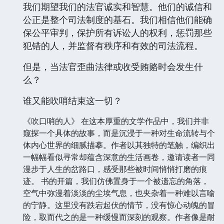
我们期望我们的法官诚实和智慧。他们的诚信和
公正是整个司法制度的基石。我们相信他们能确
保公平审判，保护所有诉讼人的权利，惩罚那些
犯错的人，并监督有秩序和有效的司法流程。
但是，当法官歪曲法律或收受贿赂时会发生什
么？
谁又能吹哨结束这一切？
《吹口哨的人》 在这本厚重的文学作品中，我们并非
窥探一个具体的故事，而是沉浸于一种对生命流转与个
体内心世界的细腻描摹。作者以其独特的笔触，编织出
一幅幅看似寻常却蕴含深意的生活画卷，邀请读者一同
漫步于人生的岔路口，感受那些被时间悄悄打磨的痕
迹。 书的开篇，我们仿佛置身于一个被遗忘的角落，
空气中弥漫着淡淡的尘埃气息，也夹杂着一种难以言喻
的宁静。这里没有跌宕起伏的情节，没有惊心动魄的冒
险，取而代之的是一种缓慢而深刻的观察。作者像是耐