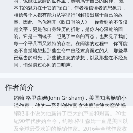
哨，也能在寂静的世界里，奏响属于自己的旋律。 这
本书的魅力在于它的“留白”，作者相信读者的想象力，
相信每个人都有能力从字里行间解读出属于自己的故
事。因此，当你翻开《吹口哨的人》，你看到的不仅仅
是文字，更是你自身经历的折射，是你内心深处的回
响。它是一面镜子，照见了生命的百态，也照见了我们
每一个平凡而又独特的存在。在阅读的过程中，你可能
会不自觉地想起那些生命中曾经擦肩而过的人，那些早
已远去的时光，那些被遗忘的梦想，以及那些在不经意
间，悄然滑过心间的口哨声。
作者简介
约翰·格里森姆(John Grisham)，美国知名畅销小
说作家，他的一系列创作富含法庭法律内容的畅
销犯罪小说为他赢得了巨大的声誉和财富。20世
纪90年代伊始至今，约翰·格里森姆一直是美国以
及全球最受欢迎的畅销作家。2016年全球作家收