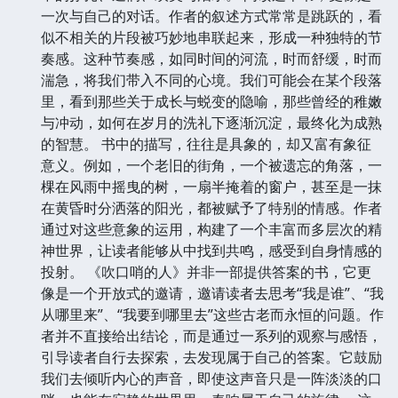
一次与自己的对话。作者的叙述方式常常是跳跃的，看
似不相关的片段被巧妙地串联起来，形成一种独特的节
奏感。这种节奏感，如同时间的河流，时而舒缓，时而
湍急，将我们带入不同的心境。我们可能会在某个段落
里，看到那些关于成长与蜕变的隐喻，那些曾经的稚嫩
与冲动，如何在岁月的洗礼下逐渐沉淀，最终化为成熟
的智慧。 书中的描写，往往是具象的，却又富有象征
意义。例如，一个老旧的街角，一个被遗忘的角落，一
棵在风雨中摇曳的树，一扇半掩着的窗户，甚至是一抹
在黄昏时分洒落的阳光，都被赋予了特别的情感。作者
通过对这些意象的运用，构建了一个丰富而多层次的精
神世界，让读者能够从中找到共鸣，感受到自身情感的
投射。 《吹口哨的人》并非一部提供答案的书，它更
像是一个开放式的邀请，邀请读者去思考“我是谁”、“我
从哪里来”、“我要到哪里去”这些古老而永恒的问题。作
者并不直接给出结论，而是通过一系列的观察与感悟，
引导读者自行去探索，去发现属于自己的答案。它鼓励
我们去倾听内心的声音，即使这声音只是一阵淡淡的口