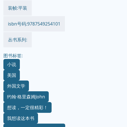
装帧:平装
isbn号码:9787549254101
丛书系列:
图书标签:
小说
美国
外国文学
约翰·格里森姆John
想读，一定很精彩！
我想读这本书