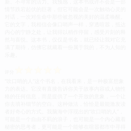
新、不寻常的活力。我预感，这本书或许不会是一部
情节跌宕起伏的巨著，但它可能会是一次触动心灵的
对话，一次对生命中那些被忽视的美好的温柔唤醒。
它的文字，我相信会像口哨声一样，穿透喧嚣，抵达
内心的宁静之处，让我得以稍作停留，感受片刻的释
然与喜悦。这本书，仅仅是书名，就已经让我对它充
满了期待，仿佛它就藏着一份属于我的，不为人知的
乐趣。
☆
☆
☆
☆
☆
评分
“吹口哨的人”这个书名，在我看来，是一种极富想象
力的表达。它没有直接告诉你关于故事内容或人物性
格的任何信息，而是提供了一个开放的意象，一个让
你去填补细节的空白。这种做法，恰恰是最能激发读
者好奇心的方式。我脑海中浮现出的“吹口哨的人”，
可能是一个自由不羁的浪子，也可能是一个内心藏着
秘密的思考者，更可能是一个能够在喧嚣都市中寻得