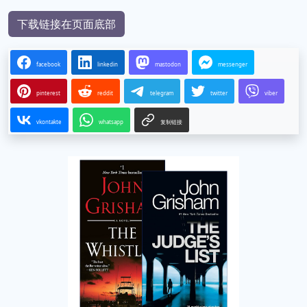
下载链接在页面底部
facebook
linkedin
mastodon
messenger
pinterest
reddit
telegram
twitter
viber
vkontakte
whatsapp
复制链接