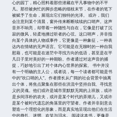
心的园丁，精心照料着那些潜藏在平凡事物中的不平
凡。那些被匆忙的脚步忽略的细枝末节，在作者的笔下
被赋予了生命，展现出它们独特的光泽。 或许，我们
会注意到某个清晨，窗外传来断断续续的口哨声。这声
音并不响亮，却带着一种随性与自在，它像是打破了沉
寂的微风，轻柔地拂过听者的心弦。这口哨声，并非指
向某个具体的人物或事件，它更像是一种象征，一种表
达内在情绪的无声语言。它可能是在无聊时的一种自我
慰藉，也可能是在迷茫中寻找方向的低语，甚至是在平
凡日子里对美好的一种期盼。作者通过对这声音的捕
捉，巧妙地引出了对个体内心世界的探索。 书中并没
有一个明确的主人公，或者说，每一个读者都可能是书
中的“吹口哨的人”。作者擅长从广阔的社会背景中抽离
出个体，将焦点聚集在那些在洪流中坚持自我、寻找意
义的灵魂。他们或许是城市里默默无闻的上班族，或许
是乡间淳朴的农夫，或许是某个时代的弄潮儿，又或许
是某个被时代遗忘的角落里的守望者。作者并非刻意去
塑造一个理想化的形象，而是真实地呈现出他们在生活
中的挣扎、迷惘、欢笑与泪水。 阅读这本书，更像是