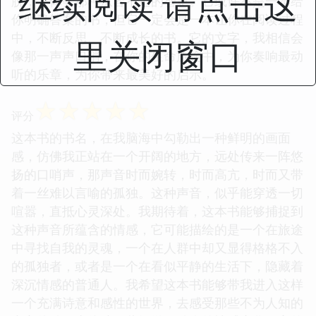
继续阅读 请点击这
脱，去体会那种从容不迫的智慧。它或许不是一本给
你明确答案的书，但它一定会是一本让你在阅读过程
中，不断反思、不断成长的书。它的文字，我相信会
里关闭窗口
像那一声声口哨，在你的生命旅途中，为你奏响最动
听的乐章，为你带来最美好的启示。
☆
☆
☆
☆
☆
评分
这本书的书名，在我脑海中勾勒出一种鲜明的画面
感，仿佛我正站在一个开阔的地方，远处传来一阵悠
扬的口哨声，那声音时而婉转，时而高亢，时而又带
着一丝难以言喻的孤独。这种声音，似乎能穿透一切
喧嚣，直抵心灵深处。我期待着，这本书能够捕捉到
这种声音所蕴含的情感，它可能描绘的是一个在旅途
中寻找自我的灵魂，一个在人群中却又显得格格不入
的孤独者，或者是一个在看似平静的生活下，隐藏着
深沉情感的普通人。我希望这本书能够带我进入这样
一个充满诗意和感性的世界，去感受那些不为人知的