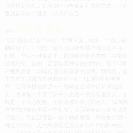
义的重新审视，它会用一种含蓄而有力的方式，让你
重新认识这个世界，认识你自己。
☆
☆
☆
☆
☆
评分
“吹口哨的人”这个书名，对我来说，就像一个精心调
制的引子，它勾起了我内心深处对某些特质的向往。
口哨，作为一种最简单、最纯粹的表达方式，常常伴
随着轻松、自由，甚至是某种俏皮的忧伤。它不似歌
声那般复杂，却能传递出最直接的情绪。我猜想，这
本书的主题或许围绕着这样一种“吹口哨”的精神展
开，它可能描绘的是一个能够在逆境中保持乐观的
人，或者是一个善于从平凡生活中发现乐趣的人，亦
或是一个内心坚韧、不轻易被外界打扰的人。我期待
这本书能够给予我一些启发，让我学会如何在生活的
喧嚣中，为自己保留一份宁静的角落，学会如何用一
种更为轻松、更为积极的态度去面对生活的种种挑
战。它或许不是一本教你如何成功的实用指南，但它