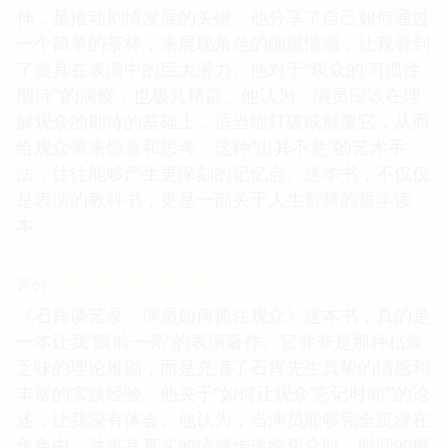
伸，是推动剧情发展的关键。他分享了自己如何通过
一个简单的茶杯，来展现角色的细腻情感，让我看到
了道具在表演中的巨大潜力。他对于“观众的‘习惯性
期待’”的洞察，也极其精辟。他认为，演员应该在理
解观众的期待的基础上，适当地打破或颠覆它，从而
给观众带来惊喜和思考。这种“出其不意”的艺术手
法，往往能够产生更深刻的记忆点。这本书，不仅仅
是表演的教科书，更是一部关于人生智慧的哲学读
本。
☆
☆
☆
☆
☆
评分
《石挥谈艺录：演员如何抓住观众》这本书，真的是
一本让我“眼前一亮”的表演著作。它并非是那种枯燥
乏味的理论堆砌，而是充满了石挥先生真挚的情感和
丰富的实践经验。他关于“如何让观众‘忘记时间’”的论
述，让我深有体会。他认为，当演员能够完全沉浸在
角色中，并将其真实的情感传递给观众时，时间的概