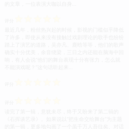
的文章，一位表演大咖以自身...
☆
☆
☆
☆
☆
评分
最近几年，粉丝热兴起的时候，影视的门槛似乎降低
了许多，即使从来没有接触过戏剧理论的歌手也纷纷
踏上了演艺的道路，吴亦凡、鹿晗等等，他们的歌声
确实十分优美，余音绕梁，三日之内还能在脑海中回
响，有人会说“他们的舞台表现十分有张力，怎么就
不能演戏呢？”这句话听起来...
☆
☆
☆
☆
☆
评分
☆
☆
☆
☆
☆
评分
读完了第一辑，意犹未尽，终于又盼来了第二辑的
《石挥谈艺录》。如果说以“把生命交给舞台”为主题
的第一辑，更多地勾画了一个虽千万人吾往矣、对话