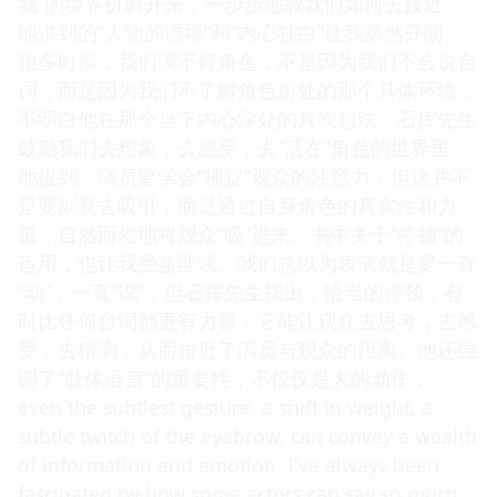
我”的境界拆解开来，一步步地教我们如何去接近。
他讲到的“人物的语境”和“内心独白”让我豁然开朗。
很多时候，我们演不好角色，不是因为我们不会说台
词，而是因为我们不了解角色所处的那个具体环境，
不明白他在那个当下内心深处的真实想法。石挥先生
鼓励我们去想象，去感受，去“活在”角色的世界里。
他提到，演员要学会“捕捉”观众的注意力，但这并不
是要刻意去吸引，而是通过自身角色的真实性和力
量，自然而然地将观众“吸”进来。书中关于“停顿”的
运用，也让我受益匪浅。我们总以为表演就是要一直
“动”，一直“说”，但石挥先生指出，恰当的停顿，有
时比任何台词都更有力量，它能让观众去思考，去感
受，去猜测，从而拉近了演员与观众的距离。他还强
调了“肢体语言”的重要性，不仅仅是大的动作，
even the subtlest gesture, a shift in weight, a
subtle twitch of the eyebrow, can convey a wealth
of information and emotion. I've always been
fascinated by how some actors can say so much