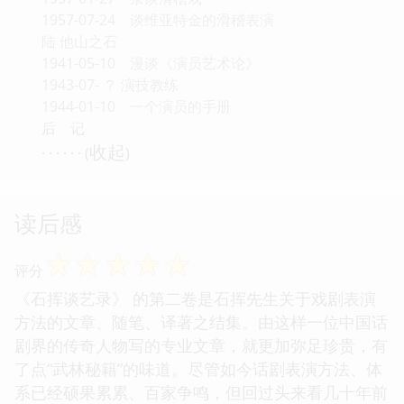
1957-07-24 谈维亚特金的滑稽表演
陆 他山之石
1941-05-10 漫谈《演员艺术论》
1943-07- ？ 演技教练
1944-01-10 一个演员的手册
后 记
收起
· · · · · · (
)
读后感
☆
☆
☆
☆
☆
评分
《石挥谈艺录》 的第二卷是石挥先生关于戏剧表演
方法的文章、随笔、译著之结集。由这样一位中国话
剧界的传奇人物写的专业文章，就更加弥足珍贵，有
了点“武林秘籍”的味道。尽管如今话剧表演方法、体
系已经硕果累累、百家争鸣，但回过头来看几十年前