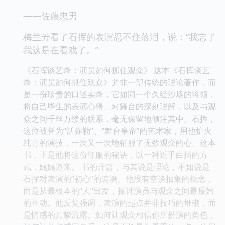
——佐藤忠男
梅兰芳看了石挥的表演忍不住落泪，说：“我忘了
我这是在看戏了。”
《石挥谈艺录：演员如何抓住观众》 这本《石挥谈艺
录：演员如何抓住观众》并非一部传统的理论著作，而
是一份珍贵的口述实录，它如同一个久经沙场的将领，
将自己毕生的表演心得、对舞台的深刻理解，以及与观
众之间千丝万缕的联系，毫无保留地倾注其中。石挥，
这位被誉为“活弥勒”、“舞台皇帝”的艺术家，用他炉火
纯青的演技，一次又一次地征服了无数观众的心。这本
书，正是他将这份征服的秘诀，以一种近乎白描的方
式，娓娓道来。 书的开篇，与其说是理论，不如说是
石挥对表演的“初心”的追溯。他没有空谈抽象的概念，
而是从最根本的“人”出发，探讨演员与观众之间最原始
的互动。他反复强调，表演的起点并非技巧的堆砌，而
是情感的真挚流露。如何让观众相信你所扮演的角色，