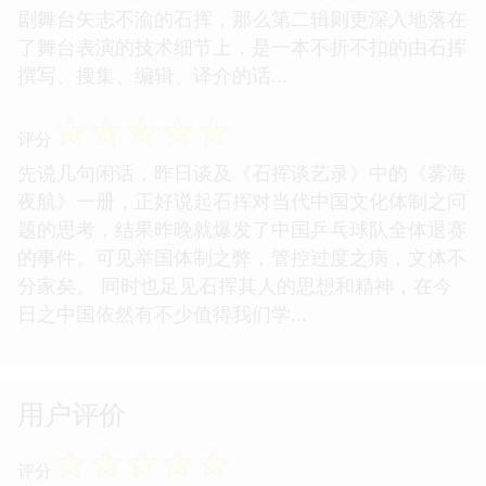
剧舞台矢志不渝的石挥，那么第二辑则更深入地落在
了舞台表演的技术细节上，是一本不折不扣的由石挥
撰写、搜集、编辑、译介的话...
☆
☆
☆
☆
☆
评分
先说几句闲话，昨日谈及《石挥谈艺录》中的《雾海
夜航》一册，正好说起石挥对当代中国文化体制之问
题的思考，结果昨晚就爆发了中国乒乓球队全体退赛
的事件。可见举国体制之弊，管控过度之病，文体不
分家矣。 同时也足见石挥其人的思想和精神，在今
日之中国依然有不少值得我们学...
用户评价
☆
☆
☆
☆
☆
评分