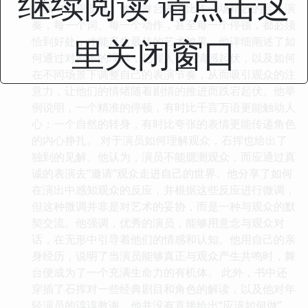
继续阅读 请点击这
表演中的重要性。他将舞台表演比作一场精妙的音乐演
奏，每一个词、每一个动作，甚至每一个停顿，都必须
里关闭窗口
恰到好处，才能产生最佳的艺术效果。他详细阐述了如
何通过对剧本的理解，把握人物的情感起伏，以及如何
在不同场景下调整自己的表演节奏，从而吸引观众的注
意力，让他们的情绪随着剧情的推进而跌宕起伏。他举
例说明，一个精准的停顿，有时比千言万语更能触动人
心；一个自然的转身，有时比夸张的表情更能传递角色
的内心挣扎。 对于演员如何理解观众，石挥也给出了
独到的见解。他认为，演员不能臆测观众，而应通过真
诚的表演去“邀请”观众走进自己的世界。他分享了如何
在演出中感知观众的反应，并根据这些反应进行微调，
但这种微调并非是对艺术的妥协，而是一种与观众的默
契交流。他强调，优秀的演员，能够用意念与观众对
话，在无形中引导着他们的情感和认知。他用自己的亲
身经历，说明了当演员能够真正与观众产生共鸣时，舞
台便成为了一个充满生命力的有机体。 此外，书中还
穿插了石挥对一些经典剧目和角色的解读，以及他对年
轻演员的谆谆教诲。他并没有直接给出“应该如何做”，