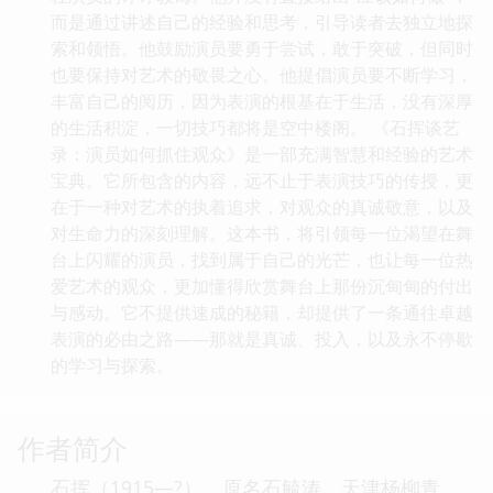
而是通过讲述自己的经验和思考，引导读者去独立地探
索和领悟。他鼓励演员要勇于尝试，敢于突破，但同时
也要保持对艺术的敬畏之心。他提倡演员要不断学习，
丰富自己的阅历，因为表演的根基在于生活，没有深厚
的生活积淀，一切技巧都将是空中楼阁。 《石挥谈艺
录：演员如何抓住观众》是一部充满智慧和经验的艺术
宝典。它所包含的内容，远不止于表演技巧的传授，更
在于一种对艺术的执着追求，对观众的真诚敬意，以及
对生命力的深刻理解。这本书，将引领每一位渴望在舞
台上闪耀的演员，找到属于自己的光芒，也让每一位热
爱艺术的观众，更加懂得欣赏舞台上那份沉甸甸的付出
与感动。它不提供速成的秘籍，却提供了一条通往卓越
表演的必由之路——那就是真诚、投入，以及永不停歇
的学习与探索。
作者简介
石挥（1915—?），原名石毓涛，天津杨柳青