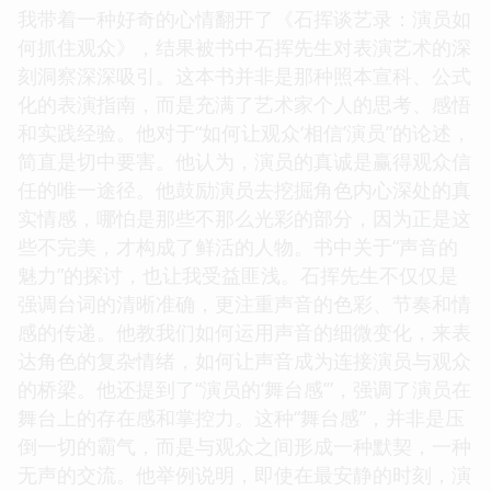
我带着一种好奇的心情翻开了《石挥谈艺录：演员如
何抓住观众》，结果被书中石挥先生对表演艺术的深
刻洞察深深吸引。这本书并非是那种照本宣科、公式
化的表演指南，而是充满了艺术家个人的思考、感悟
和实践经验。他对于“如何让观众‘相信’演员”的论述，
简直是切中要害。他认为，演员的真诚是赢得观众信
任的唯一途径。他鼓励演员去挖掘角色内心深处的真
实情感，哪怕是那些不那么光彩的部分，因为正是这
些不完美，才构成了鲜活的人物。书中关于“声音的
魅力”的探讨，也让我受益匪浅。石挥先生不仅仅是
强调台词的清晰准确，更注重声音的色彩、节奏和情
感的传递。他教我们如何运用声音的细微变化，来表
达角色的复杂情绪，如何让声音成为连接演员与观众
的桥梁。他还提到了“演员的‘舞台感’”，强调了演员在
舞台上的存在感和掌控力。这种“舞台感”，并非是压
倒一切的霸气，而是与观众之间形成一种默契，一种
无声的交流。他举例说明，即使在最安静的时刻，演