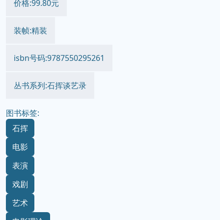
价格:99.80元
装帧:精装
isbn号码:9787550295261
丛书系列:石挥谈艺录
图书标签:
石挥
电影
表演
戏剧
艺术