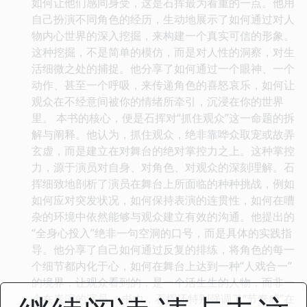
如何让他们感同身受，这是石挥最为看重的一点。他用
自己扮演不同角色的经历，生动地展示了如何通过对人
物内心世界的深入挖掘，来构建一个真实可信的形象。
这种挖掘，不是简单的模仿，而是对人性的洞察，对生
活细微之处的捕捉。他分享了如何通过一个眼神、一个
动作、甚至一个呼吸，来传递角色的喜怒哀乐，如何让
观众在不经意间被你的情绪所牵引，沉浸在你的世界
里。 本书的核心，便是石挥对“抓住观众”这一命题的拆
解与阐释。他认为，抓住观众，绝非靠哗众取宠或故弄
玄虚，而是建立在对舞台的绝对掌控力之上。这种掌控
力，源于演员对自身、对角色、对观众的深刻理解。石
挥细致地剖析了演员在舞台上所面临的种种挑战，例如
如何应对突发状况，如何保持表演的连贯性，如何在嘈
杂的环境中依然能够与观众建立有效的沟通。他提出的
“全身心投入”绝非一句空洞的口号，而是具体的实践指
导。他分享了自己如何通过反复的排练，将角色的每一
个细节都内化于心，如何在舞台上达到一种“人戏合一”
的境界，让观众看到的，是一个活生生的人物，而非一
个在表演的演员。 书中，石挥还特别强调了“节奏感”在