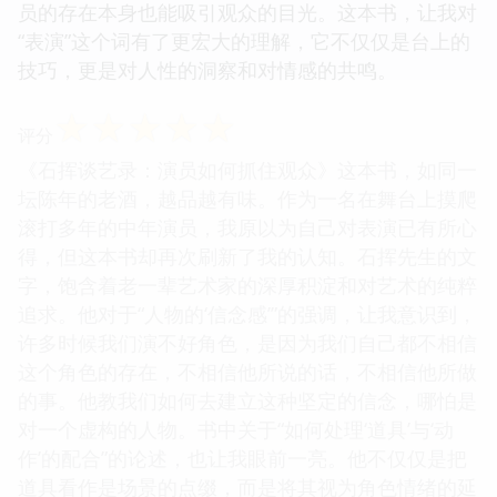
员的存在本身也能吸引观众的目光。这本书，让我对
“表演”这个词有了更宏大的理解，它不仅仅是台上的
技巧，更是对人性的洞察和对情感的共鸣。
☆
☆
☆
☆
☆
评分
《石挥谈艺录：演员如何抓住观众》这本书，如同一
坛陈年的老酒，越品越有味。作为一名在舞台上摸爬
滚打多年的中年演员，我原以为自己对表演已有所心
得，但这本书却再次刷新了我的认知。石挥先生的文
字，饱含着老一辈艺术家的深厚积淀和对艺术的纯粹
追求。他对于“人物的‘信念感’”的强调，让我意识到，
许多时候我们演不好角色，是因为我们自己都不相信
这个角色的存在，不相信他所说的话，不相信他所做
的事。他教我们如何去建立这种坚定的信念，哪怕是
对一个虚构的人物。书中关于“如何处理‘道具’与‘动
作’的配合”的论述，也让我眼前一亮。他不仅仅是把
道具看作是场景的点缀，而是将其视为角色情绪的延