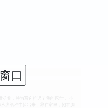
闭窗口
而活着，并为写它推迟了我的死亡”。小
书从废纸堆中捡出来，藏在家里，抱在胸