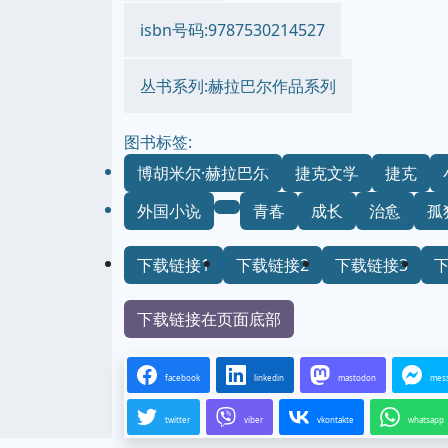
isbn号码:9787530214527
丛书系列:赫拉巴尔作品系列
图书标签:
博胡米尔·赫拉巴尔
捷克文学
捷克
外国小说
青春
成长
治愈
孤
下载链接1
下载链接2
下载链接3
下载链接在页面底部
facebook
linkedin
mastodon
mes
twitter
viber
vkontakte
whatsapp