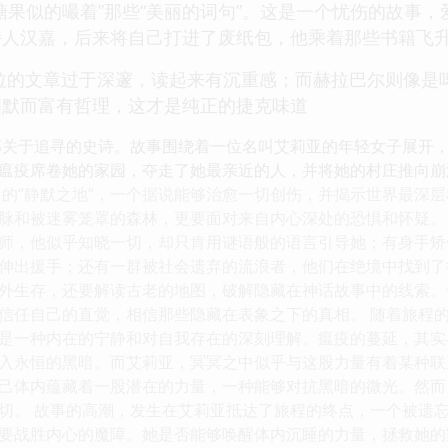
糖果似的嘬着”那些“美丽的词句”。这是一个忧伤的故事
诗人汉嘉，后来将自己打进了废纸包，他乘着那些书籍飞
拉的文章过于深邃，读起来有沉重感；而赫拉巴尔则像是
幽默而富有哲理，这才是纯正的捷克味道
部关于追寻的史诗。故事围绕着一位名叫艾莉亚的年轻女子展开
瘟疫席卷她的家园，夺走了她最亲近的人，并将她的村庄推向崩
中的“静默之地”，一个据说能够治愈一切创伤，并揭示世界最深
脉和被迷雾笼罩的森林，更要面对来自内心深处的恐惧和怀疑。
师，他似乎知晓一切，却只肯用谜语般的语言引导她；有身手矫
伸出援手；还有一群被社会遗弃的流浪者，他们在绝境中找到了
外生存，还要解读古老的地图，破解隐藏在神话故事中的线索。
信任自己的直觉，相信那些隐藏在表象之下的真相。 随着旅程的
是一种内在的宁静和对自我存在的深刻理解。瘟疫的蔓延，其实
入永恒的黑暗。而艾莉亚，冥冥之中似乎与这股力量有着某种联
己体内蕴藏着一股潜在的力量，一种能够对抗黑暗的微光。然而
切。 故事的高潮，发生在艾莉亚抵达了旅程的终点，一个被遗
要战胜内心的魔障。她是否能够唤醒体内沉睡的力量，拯救她的家