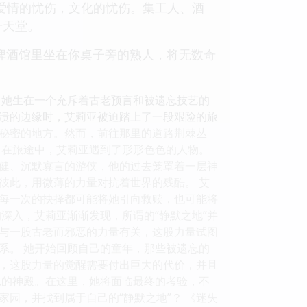
，爱情的忧伤，文化的忧伤。集工人、酒
升天堂。
啤酒馆里坐在你桌子旁的熟人，将无数奇
，她生在一个充斥着古老预言和被遗忘技艺的
溃的边缘时，艾莉亚被迫踏上了一段艰险的旅
层秘密的地方。然而，前往那里的道路荆棘丛
 在旅途中，艾莉亚遇到了形形色色的人物。
健、沉默寡言的游侠，他的过去笼罩着一层神
彼此，用微薄的力量对抗着世界的残酷。 艾
每一次的抉择都可能将她引向救赎，也可能将
深入，艾莉亚渐渐发现，所谓的“静默之地”并
与一股古老而邪恶的力量有关，这股力量试图
系。 她开始回顾自己的童年，那些被遗忘的
，这股力量的觉醒需要付出巨大的代价，并且
忘的神殿。在这里，她将面临最终的考验，不
园，并找到属于自己的“静默之地”？ 《迷失