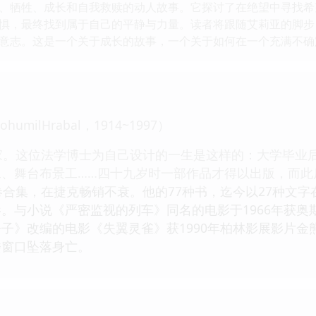
、牺牲、成长和自我救赎的动人故事。它探讨了在绝望中寻找希
惧，最终找到属于自己的平静与力量。读者将跟随艾莉亚的脚步
意志。这是一个关于成长的故事，一个关于如何在一个充满不确
milHrabal，1914~1997）
家。这位法学博士为自己设计的一生是这样的：大学毕业
工、舞台布景工……四十九岁时一部作品才得以出版，而此
卷合集，在捷克畅销不衰。他的77种书，迄今以27种文字
。与小说《严密监视的列车》同名的电影于1966年获
子》改编的电影《失翼灵雀》获1990年柏林影展影片金熊
楼窗口坠落身亡。