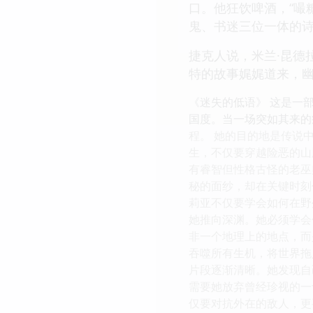
口。他狂饮啤酒，“嘬
鬼、书迷三位一体的
捷克人说，米兰·昆德
特的故事娓娓道来，
《迷失的低语》 这是一
国度。当一场突如其来的
程。 她的目的地是传说
生，不仅要穿越险恶的山
有睿智但性格古怪的老巫
秘的面纱，却在关键时刻
莉亚不仅要学会如何在野
她推向深渊。她必须学会
非一个地理上的地点，而
吞噬所有生机，将世界拖
片段逐渐清晰。她发现自
需要她放弃曾经珍视的一
仅要对抗外在的敌人，更