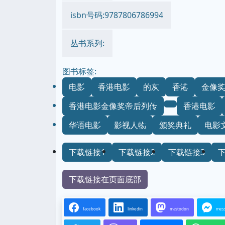
isbn号码:9787806786994
丛书系列:
图书标签:
电影
香港电影
的灰
香港
金像
香港电影金像奖帝后列传
香港电影
华语电影
影视人物
颁奖典礼
电影
下载链接1
下载链接2
下载链接3
下载链接在页面底部
facebook
linkedin
mastodon
mes