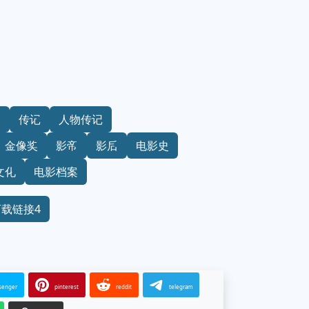
奖
传记
人物传记
金像奖
影帝
影后
电影史
文化
电影档案
下载链接4
senger
pinterest
reddit
telegram