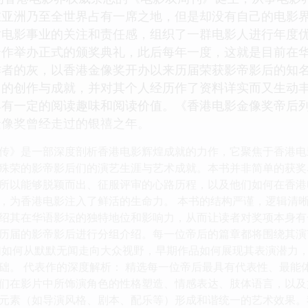
在亚洲乃至全世界占有一席之地，但是却没有自己的电影
电影事业的关注和责任感，组织了一群电影人进行年度优
合作举办正式的颁奖典礼，此后每年一度，这就是目前在
作者的灰，以香港金像奖开办以来历届荣获影帝影后的知
中的创作与成就，并对其个人经历作了资料详实而又生动
有一定的阅读趣味和阅读价值。《香港电影金像奖帝后列
金像奖曾经走过的银禧之年。
传》是一部深度剖析香港电影辉煌成就的力作，它聚焦于香港电
殊荣的影帝影后们的演艺生涯与艺术成就。本书并非简单的获奖
所以能够脱颖而出、征服评审的心路历程，以及他们如何在香港
，为香港电影注入了鲜活的生命力。 本书的结构严谨，逻辑清
绍其在华语影坛的独特地位和影响力，从而让读者对奖项本身有
历届的影帝影后进行分组介绍。每一位帝后的篇章都将围绕其演
们如何从默默无闻走向大众视野，早期作品如何展现其表演潜力
础。 代表作的深度解析： 精选每一位帝后最具有代表性、最能
们在影片中所饰演角色的性格塑造、情感表达、肢体语言，以及
元素（如导演风格、剧本、配乐等）形成和谐统一的艺术效果。