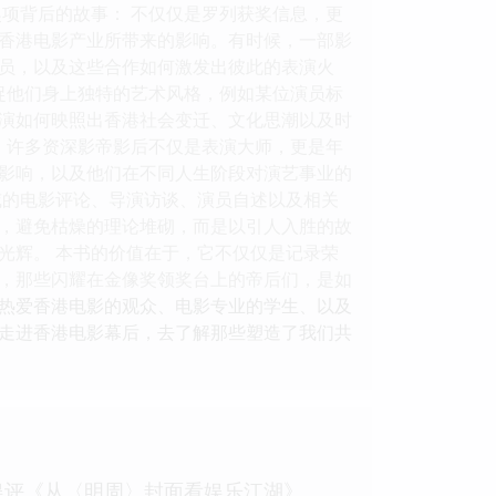
项背后的故事： 不仅仅是罗列获奖信息，更
香港电影产业所带来的影响。有时候，一部影
员，以及这些合作如何激发出彼此的表演火
捉他们身上独特的艺术风格，例如某位演员标
演如何映照出香港社会变迁、文化思潮以及时
 许多资深影帝影后不仅是表演大师，更是年
影响，以及他们在不同人生阶段对演艺事业的
威的电影评论、导演访谈、演员自述以及相关
，避免枯燥的理论堆砌，而是以引人入胜的故
光辉。 本书的价值在于，它不仅仅是记录荣
，那些闪耀在金像奖领奖台上的帝后们，是如
热爱香港电影的观众、电影专业的学生、以及
走进香港电影幕后，去了解那些塑造了我们共
娱评《从〈明周〉封面看娱乐江湖》、