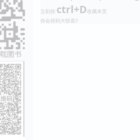
ctrl+D
立刻按
收藏本页
你会得到大惊喜!!