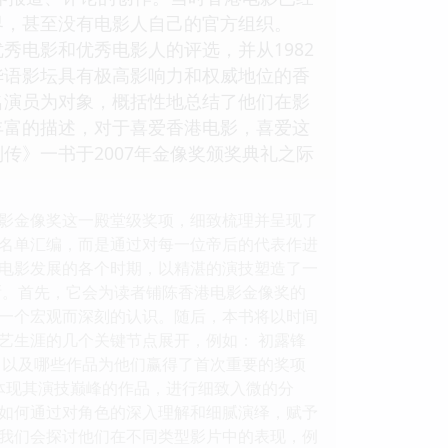
界，甚至没有电影人自己的官方组织。
秀电影和优秀电影人的评选，并从1982
华语影坛具有极高影响力和权威地位的香
名演员为对象，概括性地总结了他们在影
丰富的描述，对于喜爱香港电影，喜爱这
传》一书于2007年金像奖颁奖典礼之际
影金像奖这一殿堂级奖项，细致梳理并呈现了
名单汇编，而是通过对每一位帝后的代表作进
电影发展的各个时期，以精湛的演技塑造了一
晰。首先，它会为读者铺陈香港电影金像奖的
一个宏观而深刻的认识。随后，本书将以时间
艺生涯的几个关键节点展开，例如： 初露锋
，以及哪些作品为他们赢得了首次重要的奖项
体现其演技巅峰的作品，进行细致入微的分
如何通过对角色的深入理解和细腻演绎，赋予
我们会探讨他们在不同类型影片中的表现，例