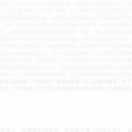
艺等，以及他们如何跨越类型界限，展现其多面的演技实力。 奖
的心情，颁奖典礼上的感人瞬间，以及获奖对其个人演艺生涯和
演员之间精彩的对手戏，本书也会适当提及与他们搭档的优秀演
记： 每一位影帝影后都是其所处时代的文化符号。本书会试图捕
式，或是其擅长刻画的特定社会群体。同时，也会探讨他们的表
往是那个时代香港人情感与命运的缩影。 对后辈的影响与传承：
关注他们如何通过自己的经验和作品，对后来的演员产生启发和
容更加生动和具有说服力，本书在撰写过程中，会尽可能引用权
的准确性和深度。语言风格上，将兼具学术的严谨与文学的流畅
者穿越香港电影的黄金年代，感受那些在银幕上闪耀的巨星们的
成就的一次系统梳理和深度致敬。它让读者能够更清晰地认识到
对表演的热爱，共同铸就了香港电影独一无二的辉煌篇章。对于
而言，本书将是一本不可多得的参考书和精神食粮，它将带领你
及影评人，热爱电影和音乐。作品有文集《如画人生》、