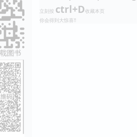
ctrl+D
立刻按
收藏本页
你会得到大惊喜!!