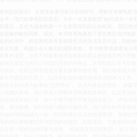
事电影的基石》 在视觉叙事日新月异的时代，理解并掌握电影
金术：现代叙事电影的基石》并非一本直接教授“如何成为一名
的基石，旨在为读者构建一个全面而深刻的认知框架。 我们相
会现象的敏锐洞察。因此，本书将视角聚焦于那些奠定现代电影
史的长河中，精选那些具有里程碑意义的导演及其作品，剖析他
多元元素，构建出令人难忘的观影体验。 本书将带领读者深入理
叙事的演变，分析不同叙事模式如何影响观众的情感共鸣与理解
如何在形式与内容之间找到完美的平衡点，从而创造出至今仍被
动镜头、色彩运用等视觉元素在叙事中的作用。我们将审视大师
来引导观众的注意力，以及色彩如何成为情感表达的有力工具。
觉语言如何成为叙事的“无声旁白”。 表演与角色的塑造： 探
人信服的角色。我们将深入理解表演风格的多样性，以及导演如
到肢体语言的引导，每一个细节都关乎角色的生命力。 声音与音
围、推动叙事、烘托情绪方面的关键作用。我们将分析声音如何
乐如何与画面融为一体，共同构建出作品的情感基调。 剪辑的节
落的组织来构建时间与空间的连续性，制造悬念、节奏感和情感
决定着一部作品的呼吸与脉搏。 场面调度与空间利用： 探讨导
的信息量，暗示人物关系，推动剧情发展。我们将分析空间如何