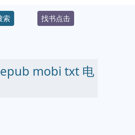
搜索
找书点击
ub mobi txt 电