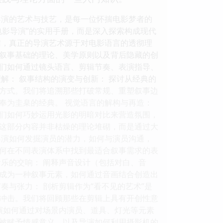
导演的艺术与技艺，是每一位怀揣电影梦者的
电影导演”的实用手册，而是深入探索构成现代
信，真正的导演艺术源于对电影语言的透彻理
叙事基础的理论、美学原则以及背后隐藏的创
们如何通过镜头语言、剪辑节奏、表演指导、
解： 叙事结构的演变与创新： 探讨从经典的
方式。我们将追溯那些打破常规、重塑叙事边
奉为圭臬的经典。 视觉语言的解构与再造：
们如何巧妙运用光影的明暗对比来营造氛围，
这部分内容并非枯燥的理论堆砌，而是通过大
索导演如何发掘演员的潜力，如何与演员沟通，
何在不同表演体系中找到最适合叙事需求的表
乐的交响： 阐释声音设计（包括对白、音
成为一种叙事元素，如何通过音画结合创造出
奏与张力： 剖析剪辑作为“看不见的艺术”是
冲击。我们将回顾那些在剪辑上具有开创性意
演如何通过对场景内演员、道具、灯光等元素
被赋予情感意义，以及导演如何利用摄影机的