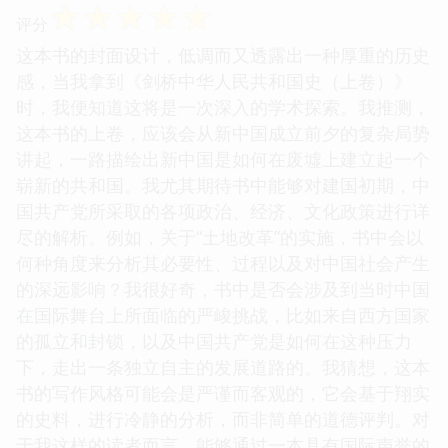
☆
☆
☆
☆
☆
评分
这本书的封面设计，低调而又透露出一种厚重的历史
感，当我拿到《剑桥中华人民共和国史（上卷）》
时，我便知道这将是一次深入的学术探索。我推测，
这本书的上卷，应该会从新中国成立前夕的复杂局势
讲起，一路描绘出新中国是如何在废墟上建立起一个
崭新的共和国。我尤其期待书中能够对建国初期，中
国共产党所采取的各项政治、经济、文化政策进行详
尽的解析。例如，关于“土地改革”的实施，书中会以
何种角度来分析其必要性、过程以及对中国社会产生
的深远影响？我很好奇，书中是否会涉及到当时中国
在国际舞台上所面临的严峻挑战，比如来自西方国家
的孤立和封锁，以及中国共产党是如何在这种压力
下，走出一条独立自主的发展道路的。我猜想，这本
书的写作风格可能会是严谨而客观的，它会基于翔实
的史料，进行冷静的分析，而非简单的道德评判。对
于我这样的读者而言，能够通过一本具有国际声誉的