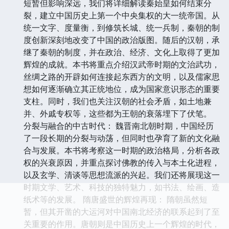
短暂但影响深远，我们将详细解读秦始皇如何结束分
裂，建立中国历史上第一个中央集权的大一统帝国。从
统一文字、度量衡，到修筑长城、统一兵制，秦朝的制
度创新深刻地改变了中国的政治版图。随后的汉朝，承
继了秦朝的制度，并在政治、经济、文化上取得了更加
辉煌的成就。本书将重点介绍汉武帝时期的文治武功，
丝绸之路的开辟如何连接起东西方的文明，以及儒家思
想如何逐渐确立其正统地位，成为国家意识形态的重要
支柱。同时，我们也关注汉朝的社会矛盾，如土地兼
并、外戚专权等，这些都为王朝的衰落埋下了伏笔。
分裂与融合的中古时代： 魏晋南北朝时期，中国经历
了一段长期的分裂与动荡，但同时也孕育了新的文化融
合与发展。本书将考察这一时期的政治格局，分析各政
权的兴衰原因，并重点探讨佛教的传入与本土化进程，
以及玄学、清谈等思想流派的兴起。我们还将展现这一
时期文学、艺术、科技的独特魅力，如书法、绘画、造
纸术等的发展。 隋唐盛世的辉煌再现： 隋朝虽然短
暂，但其开凿的大运河对中国南北经济的联系起到了至
关重要的作用。唐朝则是中国历史上一个辉煌的时代，