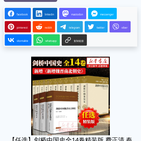
facebook
linkedin
mastodon
messenger
pinterest
reddit
telegram
twitter
viber
vkontakte
whatsapp
复制链接
【任选】剑桥中国史全14卷精装版 费正清 秦