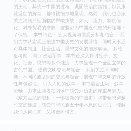
的王朝，其统一中国的过程、巩固统治的措施，以及康
乾盛世的辉煌，都将被细致地呈现。然而，我们也必须
关注清朝后期面临的严峻挑战，如人口压力、制度僵
化、对外贸易的摩擦，这些都为中国近代史的开端埋下
了伏笔。 本书特色： 宏大视角与微观分析相结合： 我
们力求从宏观上把握中国历史的发展脉络，同时又不乏
对具体制度、社会生活、思想文化的细致解读。 多维
度考察： 除了政治军事，本书还深入探讨经济、文
化、社会、思想等多个维度，力求呈现一个全面立体的
古代中国。 强调文明交流与融合： 我们关注不同时
期、不同民族之间的交流与融合，展现中华文明的开放
性与包容性。 引人入胜的叙事： 本书语言生动，叙事
流畅，力求让读者在阅读中感受到历史的厚重与魅力。
《东方巨龙的崛起：一部崭新的中国史》将带领您穿越
时空的隧道，感受中华民族五千年不息的生命力，理解
我们从何而来，又将走向何方。