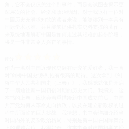
角，它不会仅仅关注个别事件，而是会试图去揭示更
深层次的社会、经济和政治动因。对于我这样一位对
中国历史充满求知欲的读者来说，能够读到一本具有
国际学术水准、并且能够提供扎实史料支撑的著作，
来系统地理解新中国是如何走过其艰难的起步阶段，
将是一件非常令人兴奋的事情。
☆
☆
☆
☆
☆
评分
作为一名对中国近现代史颇有研究的爱好者，我一直
对“剑桥中国史”系列抱有很高的期待。这次拿到《剑
桥中华人民共和国史（上卷）》，我感觉就像是开启
了一扇通往新中国初创时期的历史大门。我揣测，这
本书的上卷，应该会着重描绘新中国成立前后，中国
共产党如何从革命走向执政，以及在建立新政权的过
程中所面临的巨大挑战。我猜想，书中会详细介绍当
时国内外的复杂政治格局，特别是新中国在国际舞台
上的艰难定位。我很好奇，这本书会对建国初期的经