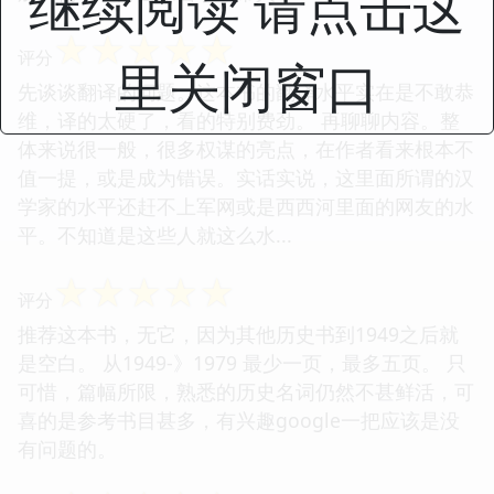
继续阅读 请点击这
☆
☆
☆
☆
☆
评分
里关闭窗口
先谈谈翻译的问题。这本书的翻译水平实在是不敢恭
维，译的太硬了，看的特别费劲。 再聊聊内容。整
体来说很一般，很多权谋的亮点，在作者看来根本不
值一提，或是成为错误。实话实说，这里面所谓的汉
学家的水平还赶不上军网或是西西河里面的网友的水
平。不知道是这些人就这么水...
☆
☆
☆
☆
☆
评分
推荐这本书，无它，因为其他历史书到1949之后就
是空白。 从1949-》1979 最少一页，最多五页。 只
可惜，篇幅所限，熟悉的历史名词仍然不甚鲜活，可
喜的是参考书目甚多，有兴趣google一把应该是没
有问题的。