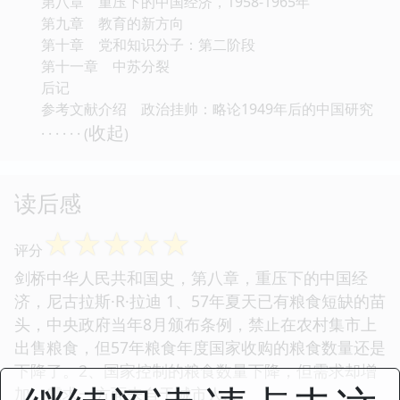
第八章 重压下的中国经济，1958-1965年
第九章 教育的新方向
第十章 党和知识分子：第二阶段
第十一章 中苏分裂
后记
参考文献介绍 政治挂帅：略论1949年后的中国研究
收起
· · · · · · (
)
读后感
☆
☆
☆
☆
☆
评分
剑桥中华人民共和国史，第八章，重压下的中国经
济，尼古拉斯·R·拉迪 1、57年夏天已有粮食短缺的苗
头，中央政府当年8月颁布条例，禁止在农村集市上
出售粮食，但57年粮食年度国家收购的粮食数量还是
下降了。2、国家控制的粮食数量下降，但需求却增
加。需求一方面来自于城市人...