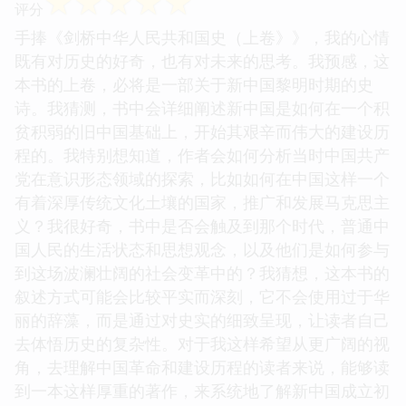
☆
☆
☆
☆
☆
评分
手捧《剑桥中华人民共和国史（上卷》》，我的心情
既有对历史的好奇，也有对未来的思考。我预感，这
本书的上卷，必将是一部关于新中国黎明时期的史
诗。我猜测，书中会详细阐述新中国是如何在一个积
贫积弱的旧中国基础上，开始其艰辛而伟大的建设历
程的。我特别想知道，作者会如何分析当时中国共产
党在意识形态领域的探索，比如如何在中国这样一个
有着深厚传统文化土壤的国家，推广和发展马克思主
义？我很好奇，书中是否会触及到那个时代，普通中
国人民的生活状态和思想观念，以及他们是如何参与
到这场波澜壮阔的社会变革中的？我猜想，这本书的
叙述方式可能会比较平实而深刻，它不会使用过于华
丽的辞藻，而是通过对史实的细致呈现，让读者自己
去体悟历史的复杂性。对于我这样希望从更广阔的视
角，去理解中国革命和建设历程的读者来说，能够读
到一本这样厚重的著作，来系统地了解新中国成立初