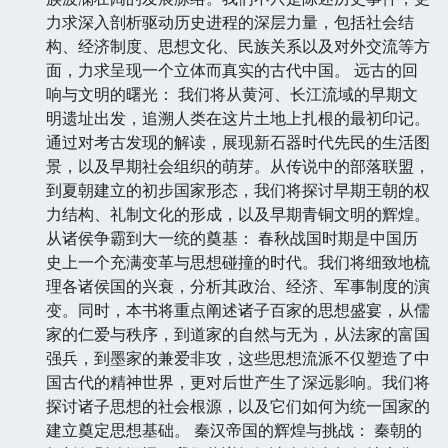
力求深入剖析驱动历史进程的深层力量，包括社会结
构、经济制度、思想文化、民族关系以及对外交流等方
面，力求呈现一个立体而真实的古代中国。 远古的回
响与文明的曙光： 我们将从黄河、长江流域的早期文
明遗址出发，追溯人类在这片土地上扎根的最初印记。
通过对考古发现的解读，展现新石器时代先民的生活图
景，以及早期社会组织的萌芽。从传说中的部落联盟，
到夏朝建立的初步国家形态，我们将探讨早期王朝的权
力结构、礼制文化的形成，以及早期青铜文明的辉煌。
从诸侯争霸到大一统的奠基： 春秋战国时期是中国历
史上一个充满变革与思想碰撞的时代。我们将细致地梳
理各诸侯国的兴衰，分析其政治、经济、军事制度的演
变。同时，本书将重点阐述诸子百家的思想盛宴，从儒
家的仁爱与秩序，到道家的自然与无为，从法家的富国
强兵，到墨家的兼爱非攻，这些思想流派不仅塑造了中
国古代的精神世界，更对后世产生了深远影响。我们将
探讨诸子思想的社会根源，以及它们如何为统一国家的
建立奠定思想基础。 秦汉帝国的辉煌与挑战： 秦朝的