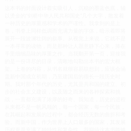
这本书的封面设计着实吸引人，沉稳的墨蓝色底，辅
以烫金的“剑桥中华人民共和国史”几个大字，散发着
一种历史的厚重感和学术的严谨性。我拿到的是上
卷，书脊上同样低调而充满力量的字体，暗示着即将
展开一段波澜壮阔的叙事。从视觉上来说，它就不是
一本寻常的读物，而是那种让人愿意静下心来，捧在
手里细细品味的厚重之作。当我翻开第一页，迎接我
的是一份详尽的目录，清晰地勾勒出本书的宏大框
架。上卷的内容，从书名就很容易联想到，应该会涵
盖新中国成立初期，乃至建国后的很长一段历史时
期。我对那个年代的历史，尤其是共和国的建立、初
步的社会主义建设，以及随之而来的各种探索和挑
战，一直都充满了浓厚的好奇。我知道，历史的进程
从来都不是一帆风顺的，每一个国家，每一个民族，
在其崛起和发展的过程中，都会经历无数的曲折和考
验。而新中国，作为世界上人口最多的国家，其发展
历程更是充满了独特性和复杂性。我期待这本书能够