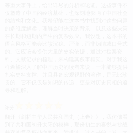
等重大事件上，给出详尽的分析和论证。这些事件不
仅塑造了中国的经济基础，也深刻地影响了中国社会
的结构和文化。我希望能在这本书中找到对这些问题
的多维度解读，理解当时决策的背景，以及这些决策
在长期和短期内产生的复杂效应。我设想，这本书的
语言风格可能会比较沉稳、严谨，而非煽情或口号式
的。它应该会提供大量的史实依据，通过对档案资
料、文献记录的梳理，来构建其叙事框架。对于我这
样希望深入了解中国历史的读者来说，一本能够提供
扎实史料支撑、并且具备宏观视野的著作，是无比珍
贵的。它不仅仅是知识的传递，更是对历史真相的追
寻和理解。
☆
☆
☆
☆
☆
评分
翻开《剑桥中华人民共和国史（上卷》》，我仿佛看
到了共和国初升太阳的模样，那份初生的喜悦与挑战
并存的复杂感扑面而来。我推测，这本书的上卷，大