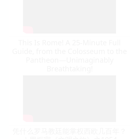
This Is Rome! A 25-Minute Full
Guide, from the Colosseum to the
Pantheon—Unimaginably
Breathtaking!
凭什么罗马教廷能掌权西欧几百年？