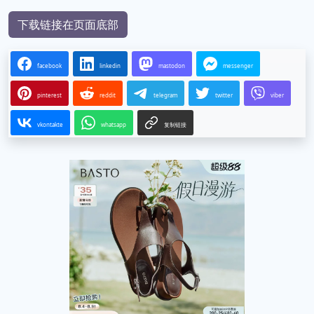
下载链接在页面底部
facebook
linkedin
mastodon
messenger
pinterest
reddit
telegram
twitter
viber
vkontakte
whatsapp
复制链接