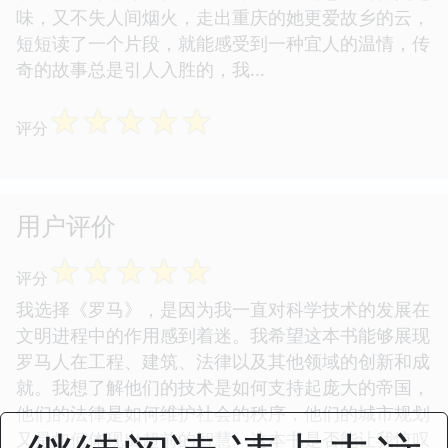
味，又不失人间烟火，走出重庆的她更爱故乡的云，
短短读了一个片段，就能感受到一种宜人的温情，传
奇的故事总是引人入胜的，我...
☆
☆
☆
☆
☆
评分
用户评价
☆
☆
☆
☆
☆
评分
我选择《罗马》，是因为我一直对科学技术的发展在
文明进程中的作用感到着迷。我希望这本书能够展现
罗马人在工程、建筑、法律以及其他领域的创新和成
就。我想了解他们的技术是如何支持起庞大的帝国，
他们的法律是如何维护社会的秩序，他们的城市规划
又是如何体现出超前的智慧。这本书是否能让我惊叹