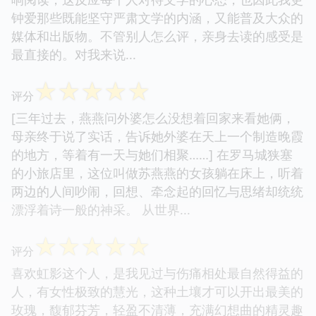
钟爱那些既能坚守严肃文学的内涵，又能普及大众的
媒体和出版物。不管别人怎么评，亲身去读的感受是
最直接的。对我来说...
☆
☆
☆
☆
☆
评分
[三年过去，燕燕问外婆怎么没想着回家来看她俩，
母亲终于说了实话，告诉她外婆在天上一个制造晚霞
的地方，等着有一天与她们相聚……] 在罗马城狭塞
的小旅店里，这位叫做苏燕燕的女孩躺在床上，听着
两边的人间吵闹，回想、牵念起的回忆与思绪却统统
漂浮着诗一般的神采。 从世界...
☆
☆
☆
☆
☆
评分
喜欢虹影这个人，是我见过与伤痛相处最自然得益的
人，有女性极致的慧光，这种土壤才可以开出最美的
玫瑰，馥郁芬芳，轻盈不清薄，充满幻想曲的精灵趣