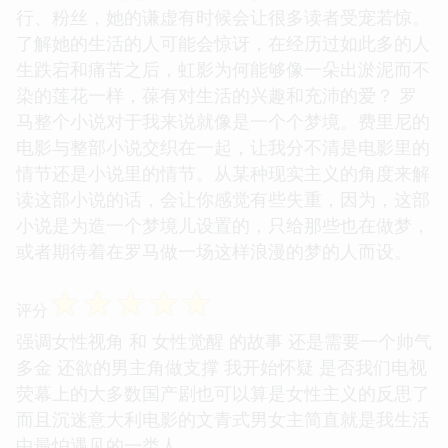
行、粉丝，她的谦虚有时候会让很多读者受宠若惊。
了解她的生活的人可能会惊讶，在经历过如此多的人
生跌宕和痛苦之后，虹影为何能够像一朵出淤泥而不
染的莲花一样，葆有对生活的兴趣和充沛的爱？ 罗
马整个小说对于我来说就像是一个个梦境。费里尼的
电影与整部小说交织在一起，让我分不清是电影里的
情节还是小说里的情节。从某种现实主义的角度来解
读这部小说的话，会让你感觉有些失重，因为，这部
小说是为造一个梦境儿设置的，只给那些也在做梦，
或者期待着在罗马做一场这样浪漫的梦的人而设。
☆
☆
☆
☆
☆
评分
强调女性视角 和 女性觉醒 的故事 还是需要一个帅气
多金 还欲的男主角做支撑 我开始怀疑 是否我们电视
荧幕上的大多数国产剧也可以算是女性主义的反思了
而且沉迷意大利电影的文青式男女主简直就是我生活
中最怕遇见的一类人