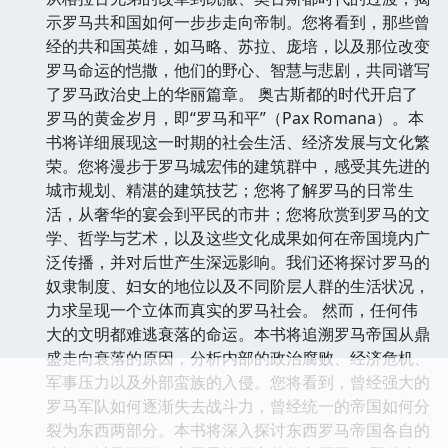
示罗马共和国如何一步步走向帝制。您将看到，那些曾
经的共和国英雄，如马略、苏拉、庞培，以及那位改变
罗马命运的恺撒，他们的野心、智慧与悲剧，共同谱写
了罗马政治史上的华丽篇章。 奥古斯都的时代开启了
罗马的黄金岁月，即“罗马和平”（Pax Romana）。本
书将详细展现这一时期的社会生活、经济发展与文化繁
荣。您将漫步于罗马城宏伟的建筑群中，感受其先进的
城市规划、精湛的建筑技艺；您将了解罗马的日常生
活，从奢华的宴会到平民的市井；您将欣赏到罗马的文
学、哲学与艺术，以及这些文化成果如何在帝国境内广
泛传播，并对后世产生深远影响。我们还将探讨罗马的
奴隶制度、妇女的地位以及不同阶层人群的生活状况，
力求呈现一个立体而真实的罗马社会。 然而，任何伟
大的文明都难逃衰落的命运。本书将追溯罗马帝国从鼎
盛走向衰落的原因，分析内部的政治腐败、经济危机、
军事压力以及外部蛮族的入侵。您将看到，曾经强大的
罗马军队如何逐渐失去战斗力，曾经统一的帝国如何分
裂为东西两部分。本书将深入探讨东西罗马帝国各自的