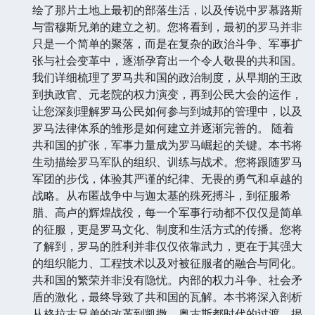
绘了那片土地上最初的部落生活，以及传说中罗慕路斯
与雷穆斯兄弟的建立之初。您将看到，最初的罗马并非
只是一个简单的聚落，而是在复杂的政治斗争、军事扩
张与社会变革中，逐渐孕育出一个令人敬畏的共和国。
我们详细梳理了罗马共和国的政治制度，从早期的王政
到执政官、元老院的权力演变，再到公民大会的运作，
让您深刻理解罗马公民如何参与到城邦的管理中，以及
罗马法律体系的雏形是如何建立并逐渐完善的。 随着
共和国的扩张，军事力量成为罗马崛起的关键。本书将
生动描绘罗马军队的组织、训练与战术。您将跟随罗马
军团的步伐，体验其严谨的纪律、无畏的勇气和卓越的
战略。从布匿战争中与迦太基的殊死搏斗，到征服希
腊、高卢的辉煌战役，每一个军事行动都不仅仅是简单
的征服，更是罗马文化、制度和生活方式的传播。您将
了解到，罗马的胜利并非仅仅依靠武力，更在于其强大
的组织能力、工程技术以及对被征服者的融合与同化。
共和国的繁荣并非没有隐忧。内部的权力斗争、社会矛
盾的激化，最终导致了共和国的瓦解。本书将深入剖析
从格拉古兄弟的改革到凯撒、奥古斯都时代的过渡，揭