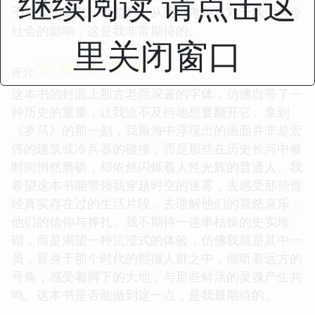
继续阅读 请点击这
于古人的智慧和创造力，从而思考科技对于我们当今
社会的影响，这是我非常期待的。
里关闭窗口
☆
☆
☆
☆
☆
评分
这本书的封面上那古老而深邃的字体，仿佛自带了一
种历史的重量，让我迫不及待地想要翻开它。拿到
《罗马》的那一刻，我脑海中浮现出的画面并非是宏
伟的建筑或冷兵器的碰撞，而是那些在历史长河中被
时间悄然磨砺，却依然闪烁着人性光辉的普通人。我
希望这本书能带领我穿越时空的迷雾，去感受那些曾
经真实存在过的生活片段，去理解他们的喜怒哀乐，
他们的信仰与挣扎。我不期待一连串枯燥的史实堆
砌，而是渴望一种沉浸式的体验，仿佛我就是其中一
员，置身于那个时代的熙攘人群之中，倾听着远方的
号角，感受着脚下的大地，与那些鲜活的灵魂产生共
鸣。这本书是否能做到这一点，是我最期待的。