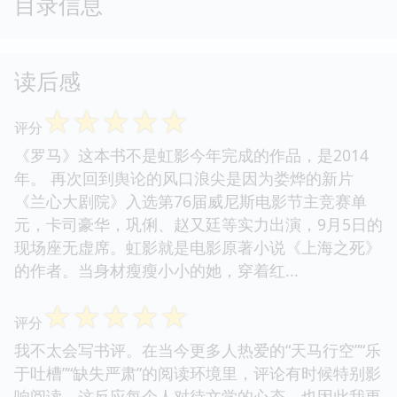
目录信息
读后感
☆
☆
☆
☆
☆
评分
《罗马》这本书不是虹影今年完成的作品，是2014
年。 再次回到舆论的风口浪尖是因为娄烨的新片
《兰心大剧院》入选第76届威尼斯电影节主竞赛单
元，卡司豪华，巩俐、赵又廷等实力出演，9月5日的
现场座无虚席。虹影就是电影原著小说《上海之死》
的作者。当身材瘦瘦小小的她，穿着红...
☆
☆
☆
☆
☆
评分
我不太会写书评。在当今更多人热爱的“天马行空”“乐
于吐槽”“缺失严肃”的阅读环境里，评论有时候特别影
响阅读，这反应每个人对待文学的心态，也因此我更