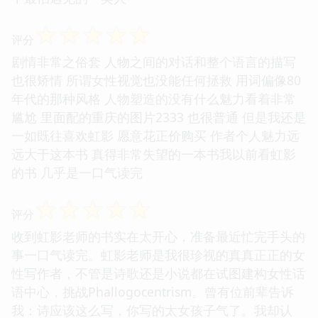
☆
☆
☆
☆
☆
评分
剧情非常之俗套 人物之间的对话和整个语言的描写
也很矫情 所谓女性视觉也没能任何拯救 用词偏像80
年代的那种风格 人物塑造的没有什么魅力看着非常
尴尬 里面配的重庆的图片2333 也很普通 但是我还是
一如既往喜欢虹影 愿意花正价购买 作者个人魅力远
远大于这本书 真得非常失望的一本书我以前看虹影
的书 几乎是一口气读完
☆
☆
☆
☆
☆
评分
收到虹影老师的书实在太开心，准备最近忙完手头的
事一口气读完。虹影老师是我很珍视的真真正正的女
性写作者，不管是诗歌还是小说都在试图建构女性话
语中心，挑战Phallogocentrism。曾有位前辈告诉
我：诗应该这么写，你写的太女孩子气了。我却认