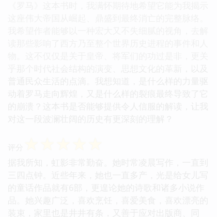
《罗马》这本书时，我满怀期待地希望它能为我揭示
这座伟大帝国从崛起、鼎盛到最终消亡的完整脉络。
我希望作者能够以一种宏大又不失细腻的视角，去解
读那些影响了西方乃至整个世界历史进程的事件和人
物。这不仅仅是关于皇帝、将军们的功过是非，更关
乎那个时代社会结构的演变、思想文化的革新，以及
普通民众生活的点滴。我想知道，是什么样的力量驱
动着罗马走向辉煌，又是什么样的裂痕最终导致了它
的崩溃？这本书是否能够提供令人信服的解读，让我
对这一段波澜壮阔的历史有更深刻的理解？
☆
☆
☆
☆
☆
评分
据我所知，虹影非常勤奋。她时常凌晨写作，一直到
三四点钟。近些年来，她也一直多产，光是给女儿写
的童话作品就有6部，更遑论她的诗歌和诸多小说作
品。她兴趣广泛，喜欢烹饪，喜爱美食，喜欢漂亮的
装束，家里也是井井有条，又善于应对出版商、同