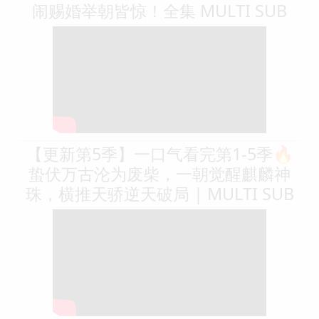
闹赐婚举朝皆惊！全集 MULTI SUB
【更新第5季】一口气看完第1-5季🔥
蛰伏万古沦为废柴，一朝觉醒麒麟神
珠，横推天骄逆天破局 | MULTI SUB