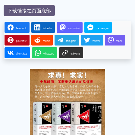
下载链接在页面底部
facebook
linkedin
mastodon
messenger
pinterest
reddit
telegram
twitter
viber
vkontakte
whatsapp
复制链接