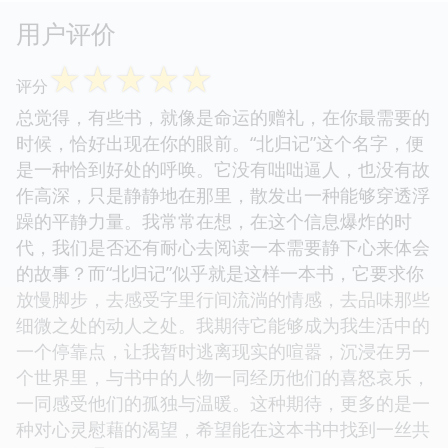
用户评价
☆
☆
☆
☆
☆
评分
总觉得，有些书，就像是命运的赠礼，在你最需要的
时候，恰好出现在你的眼前。“北归记”这个名字，便
是一种恰到好处的呼唤。它没有咄咄逼人，也没有故
作高深，只是静静地在那里，散发出一种能够穿透浮
躁的平静力量。我常常在想，在这个信息爆炸的时
代，我们是否还有耐心去阅读一本需要静下心来体会
的故事？而“北归记”似乎就是这样一本书，它要求你
放慢脚步，去感受字里行间流淌的情感，去品味那些
细微之处的动人之处。我期待它能够成为我生活中的
一个停靠点，让我暂时逃离现实的喧嚣，沉浸在另一
个世界里，与书中的人物一同经历他们的喜怒哀乐，
一同感受他们的孤独与温暖。这种期待，更多的是一
种对心灵慰藉的渴望，希望能在这本书中找到一丝共