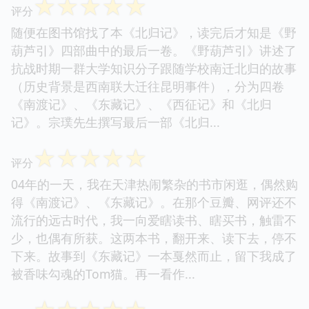
☆
☆
☆
☆
☆
评分
随便在图书馆找了本《北归记》，读完后才知是《野
葫芦引》四部曲中的最后一卷。《野葫芦引》讲述了
抗战时期一群大学知识分子跟随学校南迁北归的故事
（历史背景是西南联大迁往昆明事件），分为四卷
《南渡记》、《东藏记》、《西征记》和《北归
记》。宗璞先生撰写最后一部《北归...
☆
☆
☆
☆
☆
评分
04年的一天，我在天津热闹繁杂的书市闲逛，偶然购
得《南渡记》、《东藏记》。在那个豆瓣、网评还不
流行的远古时代，我一向爱瞎读书、瞎买书，触雷不
少，也偶有所获。这两本书，翻开来、读下去，停不
下来。故事到《东藏记》一本戛然而止，留下我成了
被香味勾魂的Tom猫。再一看作...