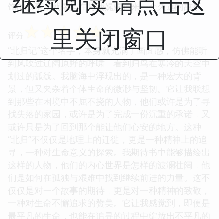
继续阅读 请点击这
饰的叙事，就像是在与我娓娓道来一个久远的故事。
☆
☆
☆
☆
☆
里关闭窗口
评分
“北归记”这个名字，本身就充满了画面感，仿佛能听
到风吹过辽阔原野的呼啸，看到归鸟在寒冷的天空中
划过的弧线。我脑海中浮现出的，是一种宏大的背
景，但又夹杂着个体生命的微渺与坚韧。它让我联想
到那些在困境中不屈不挠的人物，他们或许是为了寻
找失落的家园，或许是为了完成一份沉重的承诺，又
或许只是为了回到那个能让他们心安的地方。这种
“北归”不仅仅是地理上的迁徙，更是一种精神上的追
寻，一种对生命意义的探索。我期待书中能够描绘出
这样的人物，他们的内心世界是怎样的波澜壮阔，他
们是如何在孤独与艰难中找到继续前进的力量。这不
仅仅是对一个故事的期待，更是对一种精神的致敬，
一种对生命不懈追求的赞美。它让我感觉到，即便是
最平凡的生命，也能在追寻的过程中绽放出不平凡的