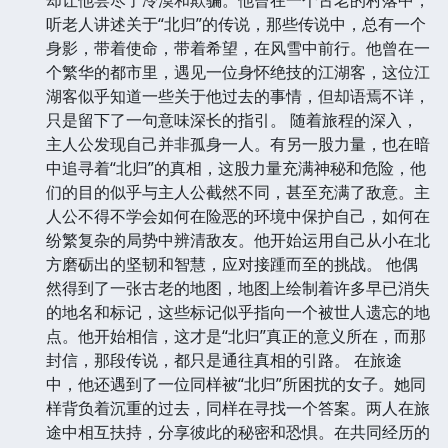
听老人讲述关于“北归”的传说，那些传说中，总有一个
身影，带着使命，带着希望，在风雪中前行。他曾在一
个繁华的都市里，遇见一位身怀绝技的江湖客，这位江
湖客似乎知道一些关于他过去的事情，但却语焉不详，
只是留下了一句意味深长的指引。 随着旅程的深入，
主人公发现自己并非孤身一人。有另一股力量，也在暗
中追寻着“北归”的真相，这股力量充满神秘和危险，他
们的目的似乎与主人公截然不同，甚至充满了敌意。主
人公不得不学会如何在险恶的环境中保护自己，如何在
纷繁复杂的局势中辨清敌友。他开始运用自己从小在北
方磨砺出的坚韧和智慧，应对接踵而至的挑战。 他偶
然得到了一张古老的地图，地图上绘制着许多早已消失
的地名和标记，这些标记似乎指向一个被世人遗忘的地
点。他开始相信，这才是“北归”真正的意义所在，而那
封信，那段传说，都只是通往真相的引路。 在旅途
中，他还遇到了一位同样被“北归”所困扰的女子。她同
样背负着沉重的过去，同样在寻找一个答案。两人在旅
途中相互扶持，分享彼此的秘密和恐惧。在共同经历的