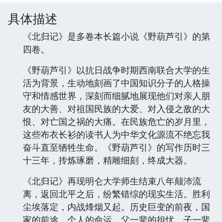
具体描述
《北归记》是多卷本长篇小说《野葫芦引》的第
四卷。
《野葫芦引》以抗日战争时期西南联合大学的生
活为背景，生动地刻画了中国知识分子的人格操
守和情感世界，深刻而细腻地展现他们对亲人朋
友的大善、对祖国民族的大爱、对入侵之敌的大
恨、对亡国之祸的大痛。在民族危亡的岁月里，
这些布衣长衫的读书人为中华文化源流不绝忘我
奋斗直至牺牲生命。《野葫芦引》的写作历时三
十三年，抟炼琢磨，精雕细刻，终成大器。
《北归记》再现明仑大学师生结束八年颠沛流
离，返回北平之后，纷繁错综的现实生活。胜利
尘埃落定，内战烽烟又起。历史巨变的前夜，国
家的前途，个人的命运，父一辈的担忧，子一辈