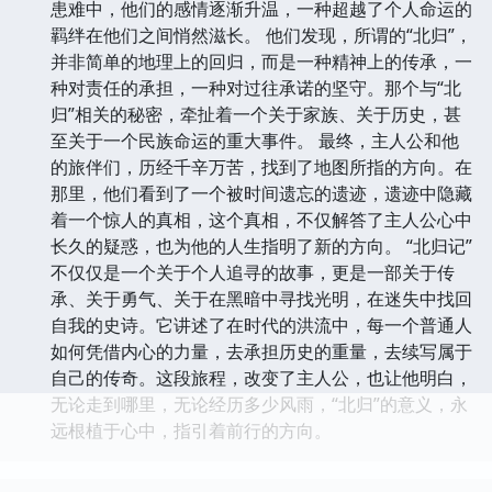
患难中，他们的感情逐渐升温，一种超越了个人命运的
羁绊在他们之间悄然滋长。 他们发现，所谓的“北归”，
并非简单的地理上的回归，而是一种精神上的传承，一
种对责任的承担，一种对过往承诺的坚守。那个与“北
归”相关的秘密，牵扯着一个关于家族、关于历史，甚
至关于一个民族命运的重大事件。 最终，主人公和他
的旅伴们，历经千辛万苦，找到了地图所指的方向。在
那里，他们看到了一个被时间遗忘的遗迹，遗迹中隐藏
着一个惊人的真相，这个真相，不仅解答了主人公心中
长久的疑惑，也为他的人生指明了新的方向。 “北归记”
不仅仅是一个关于个人追寻的故事，更是一部关于传
承、关于勇气、关于在黑暗中寻找光明，在迷失中找回
自我的史诗。它讲述了在时代的洪流中，每一个普通人
如何凭借内心的力量，去承担历史的重量，去续写属于
自己的传奇。这段旅程，改变了主人公，也让他明白，
无论走到哪里，无论经历多少风雨，“北归”的意义，永
远根植于心中，指引着前行的方向。