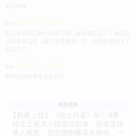
未完待续
☆
☆
☆
☆
☆
评分
前三卷读完已有十几年了吧，很多都忘记了，但是还
记得没有完结，隔几年就搜索一下，没想到竟也等了
这么久了。
☆
☆
☆
☆
☆
评分
嵋和无因的爱情太美好了
相关视频
【新番上线】《镇北归鸾》第1~8季：
镇北王府大小姐蛰伏归来，骄纵泼辣
谁人敢欺，朝堂硬刚嫌弃未婚夫，一