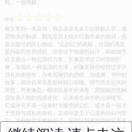
鸣，一份理解。
☆
☆
☆
☆
☆
评分
每次拿到一本新书，我总喜欢先从它的装帧入手，感
受纸张的触感，翻阅扉页上或许印着作者的题词，或
是出版社的匠心独运。“北归记”的装帧，给我的感觉
是内敛而有质感的，没有过于张扬的设计，却在细节
处流露出一种沉静的力量。它像是经过了时间的打
磨，呈现出一种温润的光泽，就像是那些经历过岁月
洗礼的老物件，自有其独特的韵味。我猜测，书中的
故事，或许也并非是那种惊心动魄、情节跌宕起伏的
类型，而更像是一幅徐徐展开的画卷，用细腻的笔触
描绘着人物的情感变化，记录着生命中的点滴细节。
它或许关乎着一段被时光掩埋的记忆，或许是一段关
于坚持与成长的旅程，又或许是关于心灵的回归与安
宁。这种朴实无华的设计，反而让我更加期待它所承
载的内容，因为它似乎暗示着一种真诚，一种不加修