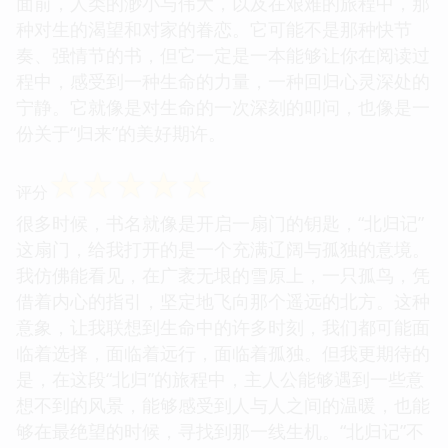
面前，人类的渺小与伟大，以及在艰难的旅程中，那
种对生的渴望和对家的眷恋。它可能不是那种快节
奏、强情节的书，但它一定是一本能够让你在阅读过
程中，感受到一种生命的力量，一种回归心灵深处的
宁静。它就像是对生命的一次深刻的叩问，也像是一
份关于“归来”的美好期许。
☆
☆
☆
☆
☆
评分
很多时候，书名就像是开启一扇门的钥匙，“北归记”
这扇门，给我打开的是一个充满辽阔与孤独的意境。
我仿佛能看见，在广袤无垠的雪原上，一只孤鸟，凭
借着内心的指引，坚定地飞向那个遥远的北方。这种
意象，让我联想到生命中的许多时刻，我们都可能面
临着选择，面临着远行，面临着孤独。但我更期待的
是，在这段“北归”的旅程中，主人公能够遇到一些意
想不到的风景，能够感受到人与人之间的温暖，也能
够在最绝望的时候，寻找到那一线生机。“北归记”不