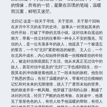
的情缘，所有的一切，凝聚在宗璞的笔端，温暖
而沉重，鲜明又迷茫。
北归记 这是一段关于寻找、关于坚持、关于那个回响
在岁月中不灭的名字的史诗。 故事从一封突如其来的
信件开始，打破了平静的北境小镇。这封信来自遥远的
南方，带着一丝尘封的往事和一种令人不安的预兆。写
信的人，是一位失落多年的故人，他提及了一个被遗忘
的誓言，一个与“北归”紧密相连的秘密。 主人公，一个
在北风中成长，内心却始终怀揣着一丝模糊牵挂的年轻
人，被这封信彻底搅乱了生活。他从未真正见过信中的
故人，甚至对信中提及的“北归”二字也感到陌生，但一
股莫名的冲动驱使着他踏上了一段未知的旅程。他告别
了熟悉的雪山，告别了温暖的炉火，带着对过往模糊的
记忆和对未来的无限憧憬，踏入了广袤而未知的世界。
他的旅途并非一帆风顺。他穿越了连绵的山脉，翻越了
冰封的河流，经历了严酷的自然考验。在旅途中，他遇
见了形形色色的人，有些人给予他温暖的帮助，有些人
却让他尝尽了冷漠和欺骗。他曾在一个古老的村落中，