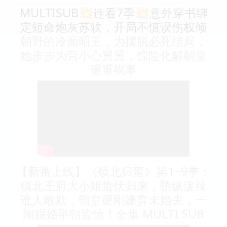
MULTISUB💥连看7季💥意外穿书绑
定短命炮灰苏软，开局不慎误伤权倾
朝野的冷面昭王，为摆脱必死结局，
她步步为营小心翼翼，惊险化解朝堂
重重祸事
【新番上线】《镇北归鸾》第1~9季：
镇北王府大小姐蛰伏归来，骄纵泼辣
谁人敢欺，朝堂硬刚嫌弃未婚夫，一
闹赐婚举朝皆惊！全集 MULTI SUB