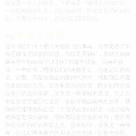
仅仅是一个人的故事，它更像是一种对生命的赞歌，
一种对希望的礼赞。它让我相信，即便在最黑暗的时
刻，只要心中有光，总能找到回家的路。
☆
☆
☆
☆
☆
评分
这本书的封面上那只展翅欲飞的孤鸟，仿佛定格了某
种辽阔而又寂寥的情感，仅仅是看到它，我就开始在
脑海中勾勒出属于“北归记”的那些线条。我始终相
信，一本好书，即便我们尚未翻开它，也能从它的名
字、封面、乃至散发出的某种气息中，捕捉到它想要
传达的独特讯息。它并非直白的叙述，而是如同弥漫
在冬日清晨的薄雾，笼罩着一种朦胧的美感，引人忍
不住想要穿透那层迷雾，去探寻藏匿其中的故事。我
期待它能带领我走进一个充满故事的世界，那里或许
有风雪交加的旅途，或许有思念至极的等待，或许有
在绝境中闪烁的希望之光。这种期待，就像是一种前
奏，让我对即将展开的阅读之旅充满了好奇与憧憬。