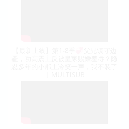
【最新上线】第1-8季💞父兄镇守边
疆，功高震主反被皇家赐婚羞辱？隐
忍多年的小郡主冷笑一声，我不装了
丨MULTISUB