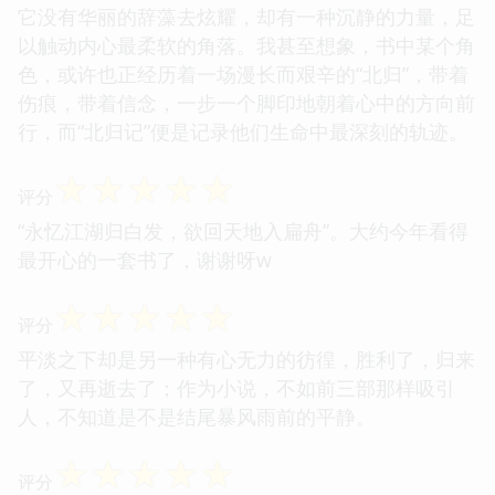
它没有华丽的辞藻去炫耀，却有一种沉静的力量，足
以触动内心最柔软的角落。我甚至想象，书中某个角
色，或许也正经历着一场漫长而艰辛的“北归”，带着
伤痕，带着信念，一步一个脚印地朝着心中的方向前
行，而“北归记”便是记录他们生命中最深刻的轨迹。
☆
☆
☆
☆
☆
评分
“永忆江湖归白发，欲回天地入扁舟”。大约今年看得
最开心的一套书了，谢谢呀w
☆
☆
☆
☆
☆
评分
平淡之下却是另一种有心无力的彷徨，胜利了，归来
了，又再逝去了；作为小说，不如前三部那样吸引
人，不知道是不是结尾暴风雨前的平静。
☆
☆
☆
☆
☆
评分