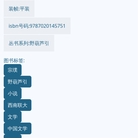
装帧:平装
isbn号码:9787020145751
丛书系列:野葫芦引
图书标签:
宗璞
野葫芦引
小说
西南联大
文学
中国文学