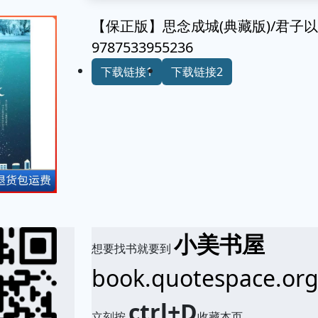
【保正版】思念成城(典藏版)/君子
9787533955236
下载链接1
下载链接2
小美书屋
想要找书就要到
book.quotespace.or
ctrl+D
立刻按
收藏本页