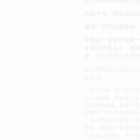
因为在最年轻最灿烂
跨越十年、两座城市
新增一万字甜蜜番外!
申雅莉一直梦想着做
次朋友的宴会上，偶然
是，那个陪伴自己走
世上真有如此相似的人
却发现……
《思念成城》是一部以现
主人公林晓，原本是一名
稳定和熟悉感。在这个充
间翻出了尘封多年的画册
一名优秀画家的梦想，但
画笔，重拾那个被遗忘的
志同道合的朋友。其中包