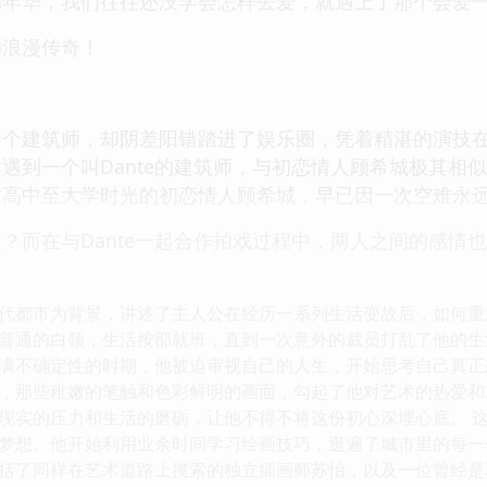
的年华，我们往往还没学会怎样去爱，就遇上了那个会爱
的浪漫传奇！
一个建筑师，却阴差阳错踏进了娱乐圈，凭着精湛的演技
遇到一个叫Dante的建筑师，与初恋情人顾希城极其相
过高中至大学时光的初恋情人顾希城，早已因一次空难永
？而在与Dante一起合作拍戏过程中，两人之间的感情
代都市为背景，讲述了主人公在经历一系列生活变故后，如何重
普通的白领，生活按部就班，直到一次意外的裁员打乱了他的生
满不确定性的时期，他被迫审视自己的人生，开始思考自己真正
，那些稚嫩的笔触和色彩鲜明的画面，勾起了他对艺术的热爱和
现实的压力和生活的磨砺，让他不得不将这份初心深埋心底。 
梦想。他开始利用业余时间学习绘画技巧，逛遍了城市里的每一
括了同样在艺术道路上摸索的独立插画师苏怡，以及一位曾经是