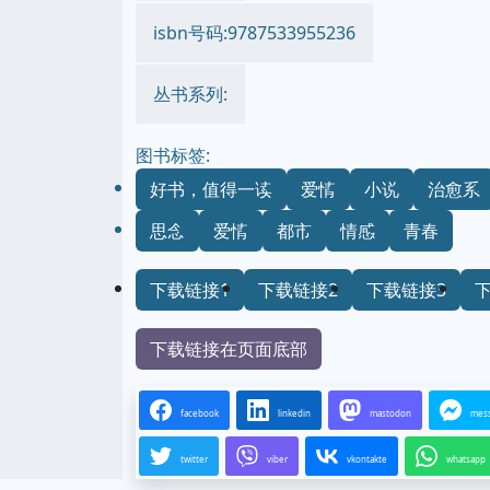
isbn号码:9787533955236
丛书系列:
图书标签:
好书，值得一读
爱情
小说
治愈系
思念
爱情
都市
情感
青春
下载链接1
下载链接2
下载链接3
下载链接在页面底部
facebook
linkedin
mastodon
mes
twitter
viber
vkontakte
whatsapp