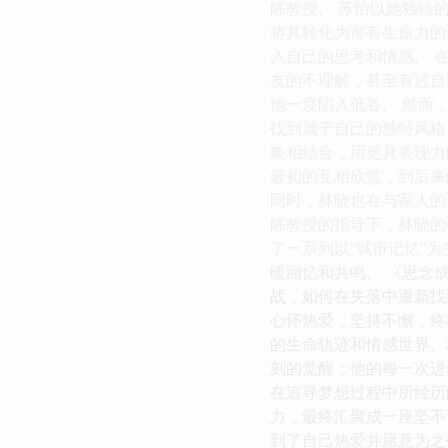
陈教授。 苏怡以她独特
将其转化为富有生命力的
入自己的思考和情感。 
友的不理解，甚至有过自
他一度陷入低谷。 然而
找到属于自己的独特风格
象相结合，用更具表现力
最初的互相欣赏，到后来
同时，林晓也在与家人的
陈教授的指导下，林晓的
了一系列以“城市记忆”
暖回忆和共鸣。 《思念
战，如何在失落中重新找
心怀热爱，坚持不懈，终
的生命轨迹和情感世界。
刻的觉醒；他的每一次进
在追寻梦想过程中所经历
力，最终汇聚成一座坚不
到了自己热爱并愿意为之