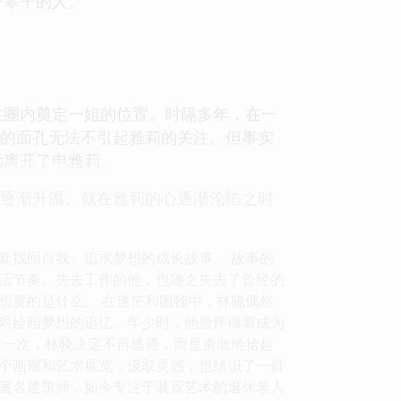
一辈子的人。
在圈内奠定一姐的位置。时隔多年，在一
似的面孔无法不引起雅莉的关注。但事实
远离开了申雅莉。
也逐渐升温。就在雅莉的心逐渐沦陷之时
新找回自我、追求梦想的成长故事。 故事的
活节奏。失去工作的他，也随之失去了曾经的
想要的是什么。 在迷茫和困顿中，林晓偶然
对绘画梦想的追忆。年少时，他曾怀揣着成为
这一次，林晓决定不再逃避，而是勇敢地拾起
个画廊和艺术展览，汲取灵感，也结识了一群
著名建筑师，如今专注于装置艺术的退休老人