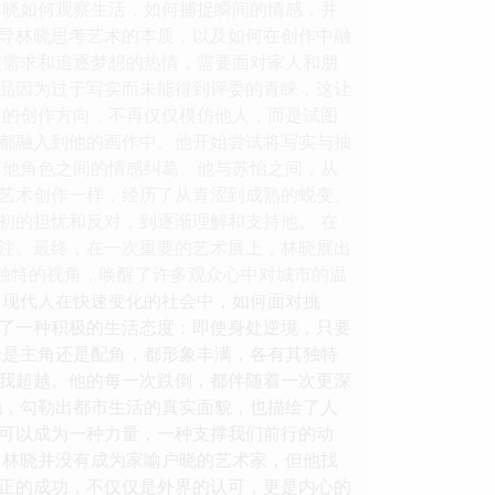
林晓如何观察生活，如何捕捉瞬间的情感，并
导林晓思考艺术的本质，以及如何在创作中融
实需求和追逐梦想的热情，需要面对家人和朋
品因为过于写实而未能得到评委的青睐，这让
己的创作方向，不再仅仅模仿他人，而是试图
都融入到他的画作中。他开始尝试将写实与抽
其他角色之间的情感纠葛。他与苏怡之间，从
艺术创作一样，经历了从青涩到成熟的蜕变。
初的担忧和反对，到逐渐理解和支持他。 在
注。最终，在一次重要的艺术展上，林晓展出
他独特的视角，唤醒了许多观众心中对城市的温
了现代人在快速变化的社会中，如何面对挑
了一种积极的生活态度：即使身处逆境，只要
论是主角还是配角，都形象丰满，各有其独特
我超越。他的每一次跌倒，都伴随着一次更深
触，勾勒出都市生活的真实面貌，也描绘了人
可以成为一种力量，一种支撑我们前行的动
，林晓并没有成为家喻户晓的艺术家，但他找
正的成功，不仅仅是外界的认可，更是内心的