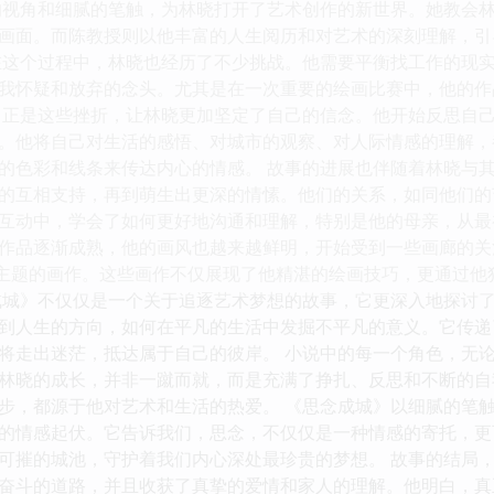
的视角和细腻的笔触，为林晓打开了艺术创作的新世界。她教会
画面。而陈教授则以他丰富的人生阅历和对艺术的深刻理解，引
在这个过程中，林晓也经历了不少挑战。他需要平衡找工作的现
我怀疑和放弃的念头。尤其是在一次重要的绘画比赛中，他的作
，正是这些挫折，让林晓更加坚定了自己的信念。他开始反思自
。他将自己对生活的感悟、对城市的观察、对人际情感的理解，
的色彩和线条来传达内心的情感。 故事的进展也伴随着林晓与
的互相支持，再到萌生出更深的情愫。他们的关系，如同他们的
互动中，学会了如何更好地沟通和理解，特别是他的母亲，从最
作品逐渐成熟，他的画风也越来越鲜明，开始受到一些画廊的关
为主题的画作。这些画作不仅展现了他精湛的绘画技巧，更通过
成城》不仅仅是一个关于追逐艺术梦想的故事，它更深入地探讨
到人生的方向，如何在平凡的生活中发掘不平凡的意义。它传递
将走出迷茫，抵达属于自己的彼岸。 小说中的每一个角色，无
林晓的成长，并非一蹴而就，而是充满了挣扎、反思和不断的自
步，都源于他对艺术和生活的热爱。 《思念成城》以细腻的笔
的情感起伏。它告诉我们，思念，不仅仅是一种情感的寄托，更
可摧的城池，守护着我们内心深处最珍贵的梦想。 故事的结局
奋斗的道路，并且收获了真挚的爱情和家人的理解。他明白，真