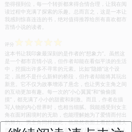
垫得很到位，每一个转折都来得合情合理，让我在阅
读过程中充满了探索的乐趣。总而言之，这是一本让
我感到惊喜连连的书，绝对值得推荐给所有喜欢都市
言情小说的读者。
☆
☆
☆
☆
☆
评分
这本书让我印象最深刻的是作者的“想象力”。虽然这
是一个都市言情小说，但作者却能在看似平淡的生活
中，挖掘出许多不寻常的元素。比如“隐婚”这个设
定，虽然不是什么新鲜的桥段，但作者却能将其玩出
新意。它不仅为故事增添了悬念，也让男女主角之间
的互动更加有趣。每一次的“小心翼翼”和“偷偷摸
摸”，都充满了小小的甜蜜和刺激。而且，作者在描
写人物的内心世界时，也相当细腻。我能感受到女主
角在面对困境时的无助，也能理解她为了爱情而付出
的努力。男主角同样如此，他虽然表面上看起来强大
而自信，但他的内心也充满了不安和顾虑。这种对人