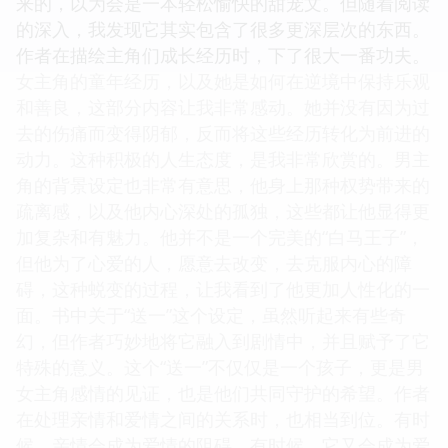
来的，以为会是一本轻松愉快的甜宠文。但随着阅读
的深入，我发现它其实包含了很多更深层次的东西。
作者在描绘主角们成长经历时，下了很大一番功夫。
女主角的童年经历，以及她是如何在逆境中保持乐观
和善良，这部分内容让我非常感动。她并没有因为过
去的伤痛而变得阴郁，反而将这些经历转化为前进的
动力。这种积极的人生态度，是我非常欣赏的。男主
角的背景设定也非常有意思，他身上那种权势带来的
疏离感，以及他内心深处的孤独，这些都让他显得更
加复杂和有魅力。他并不是一个完美的“白马王子”，
但他为了心爱的人，愿意去改变，去克服内心的障
碍，这种蜕变的过程，让我看到了他更加人性化的一
面。书中关于“送一”这个设定，虽然听起来有些奇
幻，但作者巧妙地将它融入到剧情中，并且赋予了它
特殊的意义。这个“送一”不仅仅是一个孩子，更是男
女主角感情的见证，也是他们共同守护的希望。作者
在处理亲情和爱情之间的关系时，也相当到位。有时
候，亲情会成为爱情的阻碍，有时候，它又会成为爱