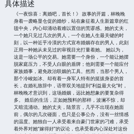
具体描述
《一夜惊喜：离婚吧，首长！》 故事的开篇，林晚晚
身着一袭略显仓促的婚纱，站在象征着人生新篇章的红
毯中央，内心却涌动着难以置信的荒谬感。她的丈夫，
一个她只见过几次的男人，一个在她人生最关键的时
刻，以一种近乎冷漠的方式宣布婚姻存在的男人，此刻
正用一种她从未见过的审视目光打量着她。 她以为，
这是一场公平的交易。她需要一个身份，一个能让她摆
脱家庭压力，不受人白眼的盾牌；他则需要一个能应付
家族婚事，避免政治联姻的工具。然而，当那个男人，
那个冷峻如冰、却有着一身军人特有的挺拔身姿的首
长，在婚礼致辞中，语带双关地提到“利益最大化”时，
林晚晚才意识到，这场婚姻，远比她想象的要复杂得
多。 婚后的生活，正如她预料的那样，波澜不惊，却
又暗流涌动。她的丈夫，陆景言，几乎不出现在她面
前，偶尔的几次碰面，也只是公事公办，没有一丝情感
的温度。她独自一人承受着来自豪门世家的刁难，承受
着外界对她“嫁得好”的议论，也承受着内心深处对这份