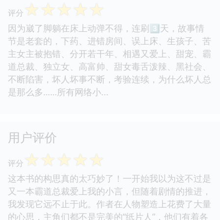
☆
☆
☆
☆
☆
评分
因为崴了脚躺在床上动弹不得，连刷3⃣️天，故事情
节是老套的，下药、进错房间、误上床、生孩子、苦
主女主被抱错、分开若干年、相遇又爱上、甜宠、霸
道总裁、独立女、高富帅、甜女毒舌泼辣、黑社会、
不断陷害，坏人坏事不断，考验连续，为什么坏人总
是那么多……所有网络小...
用户评价
☆
☆
☆
☆
☆
评分
这本书的构思真的太巧妙了！一开始我以为这不过是
又一本霸道总裁爱上我的小言，但随着剧情的推进，
我发现它远不止于此。作者在人物塑造上花费了大量
的心思，主角们都不是完美的“纸片人”，他们有着各