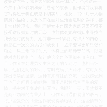
读完这本书，我最大的感受就是“真实”。虽然这是一
个关于商业联姻和豪门恩怨的故事，但作者并没有将
它写得过于狗血或是不切实际。相反，书中对于人物
情感的描绘，以及他们在面对生活困境时的选择，都
非常贴近现实。我能理解女主角因为家庭原因不得不
接受这段婚姻时的无奈，也能体会她在婚姻中寻找自
我价值时的努力。她并非一开始就拥有强大的内心，
而是在一次次的挑战和成长中，逐渐变得更加坚强和
独立。男主角同样如此，他身上的那种责任感，以及
他对家族的担当，都让他这个角色更加有血有肉。而
且，作者在处理男女主角之间的互动时，也相当细
腻。他们之间的对话，有时充满了火药味，有时又流
露出淡淡的温情。这种有来有往的交流，让我感受到
了他们之间真实的羁绊，而不是那种凭空产生的爱
情。书中对于商战的描写也让我眼前一亮，虽然我不
是商业领域的专业人士，但作者用通俗易懂的语言，
将那些复杂的商业运作展现得清晰明了。这些情节的
加入，不仅增加了故事的 Spannung，也让整个故事