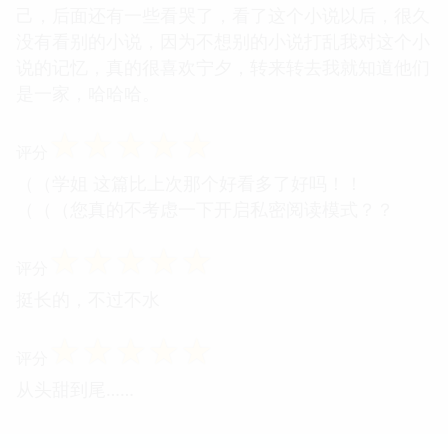
己，后面还有一些看哭了，看了这个小说以后，很久
没有看别的小说，因为不想别的小说打乱我对这个小
说的记忆，真的很喜欢宁夕，转来转去我就知道他们
是一家，哈哈哈。
☆
☆
☆
☆
☆
评分
（（学姐 这篇比上次那个好看多了好吗！！
（（（您真的不考虑一下开启私密阅读模式？？
☆
☆
☆
☆
☆
评分
挺长的，不过不水
☆
☆
☆
☆
☆
评分
从头甜到尾……