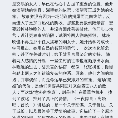
是交易的女人，早已在他心中占据了重要的位置。他开
始渴望她的笑容，渴望她的依恋，渴望真正成为她的依
靠。 故事并没有因为一场阴谋的揭露而走向终结，反
而进入了更加白热化的阶段。那些想要扳倒陆景言，想
要毁掉林晚晚的人，并没有因此善罢甘休。他们步步为
营，设计更狠毒的陷阱，试图将两人彻底摧毁。 林晚
晚也不再是那个任人摆布的弱女子。她开始学习成长，
学习反击。她用自己的智慧和勇气，一次次地化解危
机，甚至在关键时刻，给予陆景言最坚定的支持。 随
着两人感情的升温，一些尘封的往事也逐渐浮出水面。
林晚晚的过去，陆景言的秘密，都像一张张拼图，慢慢
勾勒出两人之间错综复杂的联系。原来，他们之间的相
遇，并非偶然，而是命运早已安排好的重逢。 这场“隐
婚”的代价，是他们需要共同面对来自四面八方的敌
人；而这场“意外的惊喜”，则是他们在重重危机中，找
到了彼此，找到了真正的爱情。 《一夜惊喜：离婚
吧，首长！》讲述的，是一个关于阴谋、关于复仇、关
于成长，以及最终关于爱情的故事。它描绘了一个原本
冷漠的婚姻，如何在命运的捉弄下，走向温暖；它塑造