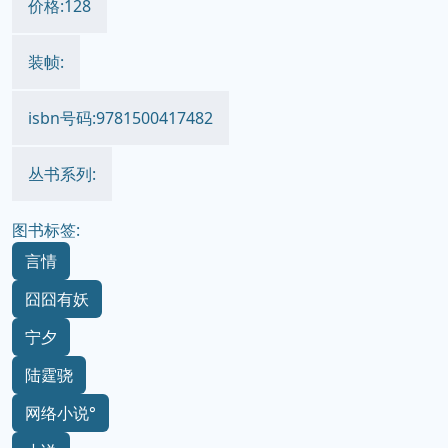
价格:128
装帧:
isbn号码:9781500417482
丛书系列:
图书标签:
言情
囧囧有妖
宁夕
陆霆骁
网络小说°