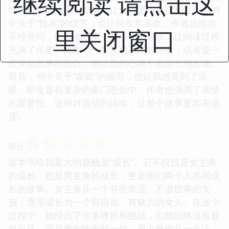
继续阅读 请点击这
物内心世界的深刻挖掘，让角色更加真实和立体。书
中关于“惊喜”的情节，也让我非常喜欢。作者总能在
里关闭窗口
不经意间，给读者带来一些小小的惊喜，让阅读过程
充满了乐趣。比如，一些意想不到的转折，或者是一
些突如其来的告白，都让我的心跳不由自主地加速。
而且，书中关于“家庭”的描写，也让我感受到了温
暖。即使是在复杂的豪门恩怨中，作者也强调了亲情
的重要性。这种对温情的描绘，让整个故事更加有温
度。
☆
☆
☆
☆
☆
评分
这本书给我最大的感触是“成长”。它不仅仅是女主角
的成长，也是男主角的成长，更是他们两个人共同成
长的故事。女主角从一个有些青涩、不谙世事的女
孩，逐渐成长为一个有担当、有魅力的女人。在这个
过程中，她经历了许多挫折和挑战，但她始终没有放
弃自己，而是勇敢地面对一切。男主角也从一个冷