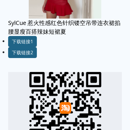
SylCue 惹火性感红色针织镂空吊带连衣裙掐
腰显瘦百搭辣妹短裙夏
下载链接1
下载链接2