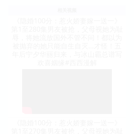
相关视频
《隐婚100分：惹火娇妻嫁一送一》
第1至280集男友被抢，父母视她为耻
辱，将她流放国外不管不问！都以为
被抛弃的她只能自生自灭…才怪！五
年后宁夕华丽归来，与冰山霸总谱写
欢喜姻缘#西西漫解
《隐婚100分：惹火娇妻嫁一送一》
第1至270集男友被抢，父母视她为耻