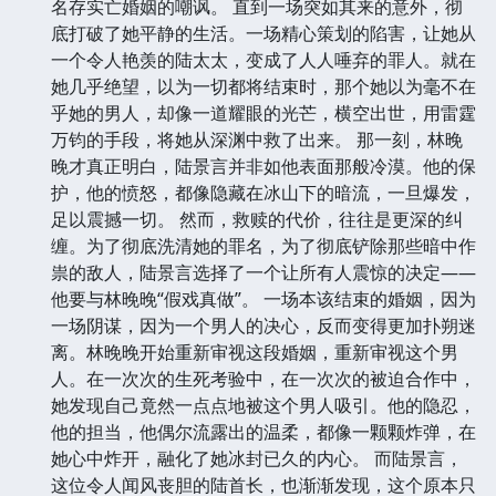
名存实亡婚姻的嘲讽。 直到一场突如其来的意外，彻
底打破了她平静的生活。一场精心策划的陷害，让她从
一个令人艳羡的陆太太，变成了人人唾弃的罪人。就在
她几乎绝望，以为一切都将结束时，那个她以为毫不在
乎她的男人，却像一道耀眼的光芒，横空出世，用雷霆
万钧的手段，将她从深渊中救了出来。 那一刻，林晚
晚才真正明白，陆景言并非如他表面那般冷漠。他的保
护，他的愤怒，都像隐藏在冰山下的暗流，一旦爆发，
足以震撼一切。 然而，救赎的代价，往往是更深的纠
缠。为了彻底洗清她的罪名，为了彻底铲除那些暗中作
祟的敌人，陆景言选择了一个让所有人震惊的决定——
他要与林晚晚“假戏真做”。 一场本该结束的婚姻，因为
一场阴谋，因为一个男人的决心，反而变得更加扑朔迷
离。林晚晚开始重新审视这段婚姻，重新审视这个男
人。在一次次的生死考验中，在一次次的被迫合作中，
她发现自己竟然一点点地被这个男人吸引。他的隐忍，
他的担当，他偶尔流露出的温柔，都像一颗颗炸弹，在
她心中炸开，融化了她冰封已久的内心。 而陆景言，
这位令人闻风丧胆的陆首长，也渐渐发现，这个原本只