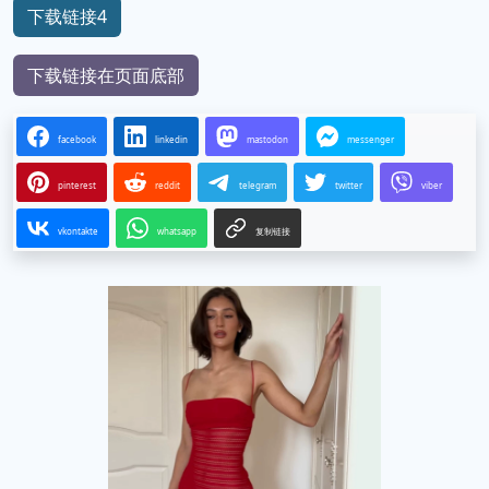
下载链接4
下载链接在页面底部
facebook
linkedin
mastodon
messenger
pinterest
reddit
telegram
twitter
viber
vkontakte
whatsapp
复制链接