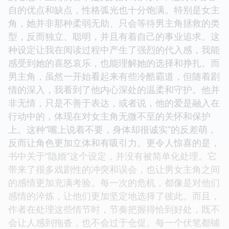
自的优点和缺点，性格弧光也十分饱满。特别是女主
角，她并非那种柔弱无助、只会等待男主角拯救的类
型，反而独立、聪明，并且有着自己的事业追求。这
种设定让我在阅读过程中产生了强烈的代入感，我能
感受到她的喜怒哀乐，也能理解她的选择和挣扎。而
男主角，虽然一开始看起来有些冷酷霸道，但随着剧
情的深入，我看到了他内心深处的温柔和守护。他并
非无情，只是不善于表达，或者说，他的爱是融入在
行动中的，体现在对女主角无微不至的关怀和保护
上。这种“嘴上说着不要，身体却很诚实”的反差萌，
反而让角色更加立体和有吸引力。更令人惊喜的是，
书中关于“隐婚”这个设定，并没有被简单化处理。它
带来了很多戏剧性的冲突和误会，也让男女主角之间
的感情更加充满考验。每一次的危机，都像是对他们
感情的淬炼，让他们更加坚定地选择了彼此。而且，
作者在处理这些情节时，节奏把握得恰到好处，既不
会让人感到拖沓，也不会过于仓促。每一个伏笔都铺