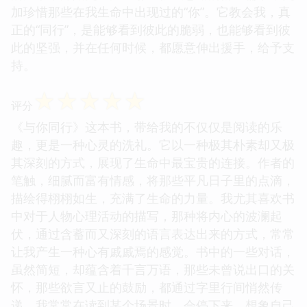
加珍惜那些在我生命中出现过的“你”。它教会我，真
正的“同行”，是能够看到彼此的脆弱，也能够看到彼
此的坚强，并在任何时候，都愿意伸出援手，给予支
持。
☆
☆
☆
☆
☆
评分
《与你同行》这本书，带给我的不仅仅是阅读的乐
趣，更是一种心灵的洗礼。它以一种极其朴素却又极
其深刻的方式，展现了生命中最宝贵的连接。作者的
笔触，细腻而富有情感，将那些平凡日子里的点滴，
描绘得栩栩如生，充满了生命的力量。我尤其喜欢书
中对于人物心理活动的描写，那种将内心的波澜起
伏，通过含蓄而又深刻的语言表达出来的方式，常常
让我产生一种心有戚戚焉的感觉。书中的一些对话，
虽然简短，却蕴含着千言万语，那些未曾说出口的关
怀，那些欲言又止的鼓励，都通过字里行间悄然传
递。我常常在读到某个场景时，会停下来，想象自己