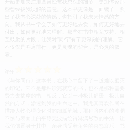
开始更加关注那些曾经被我忽视的细节，更加体谅那
些曾经被我误解的善意。这本书更像是一面镜子，照
出了我内心深处的情感，也指引了我未来情感的方
向。我从书中学会了如何更好地去爱，如何更好地去
付出，如何更好地去理解。那些在书中相互扶持、相
互鼓励的片段，让我对“同行”有了更深刻的理解。它
不仅仅是并肩前行，更是灵魂的契合，是心灵的依
靠。
☆
☆
☆
☆
☆
评分
《与你同行》这本书，在我心中留下了一道难以磨灭
的印记。它不是那种读完就忘的书，也不是那种需要
费力去揣摩的书。相反，它以一种极其舒缓、极其自
然的方式，渗透到我的生命之中。我尤其喜欢作者在
描绘人物心理变化时的细腻笔触，那种将内心的波澜
不惊与表面上的平静无波描绘得淋漓尽致的手法，让
我仿佛置身于其中，亲身感受着角色的喜怒哀乐。书