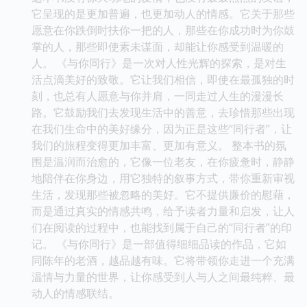
它呈现的是更加普遍，也更加动人的情感。它关于那些
愿意在你跌倒时扶你一把的人，那些在你成功时为你鼓
掌的人，那些即使素未谋面，却能让你感受到温暖的
人。 《与你同行》是一次对人性光辉的探索，是对生
活点滴美好的致敬。它让我们相信，即使在最孤独的时
刻，也总有人愿意与你并肩，一同走过人生的漫漫长
路。它鼓励我们去发现生活中的善意，去珍惜那些出现
在我们生命中的美好缘分，因为正是这些“同行者”，让
我们的旅程变得更加丰富、更加有意义。 整本书的氛
围是温润而治愈的，它像一位老友，在你疲惫时，静静
地陪伴在你身边，用它独特的叙事方式，带你重新审视
生活，发现那些被忽略的美好。它不提供廉价的慰藉，
而是通过真实的情感共鸣，给予读者力量和启发，让人
们在阅读的过程中，也能找到属于自己的“同行者”的印
记。 《与你同行》是一部值得细细品读的作品，它如
同陈年的老酒，越品越有味。它将带领你走进一个充满
温情与力量的世界，让你感受到人与人之间最纯粹、最
动人的情感联结。