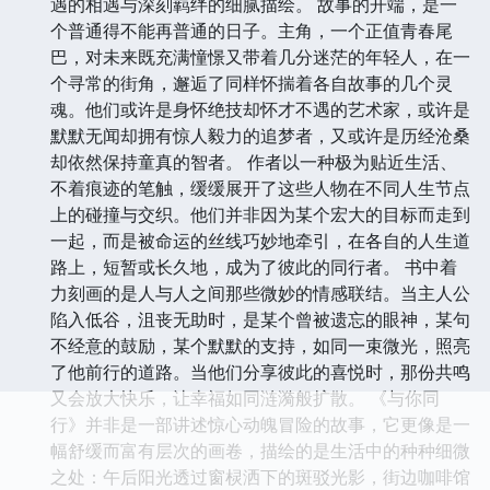
遇的相遇与深刻羁绊的细腻描绘。 故事的开端，是一
个普通得不能再普通的日子。主角，一个正值青春尾
巴，对未来既充满憧憬又带着几分迷茫的年轻人，在一
个寻常的街角，邂逅了同样怀揣着各自故事的几个灵
魂。他们或许是身怀绝技却怀才不遇的艺术家，或许是
默默无闻却拥有惊人毅力的追梦者，又或许是历经沧桑
却依然保持童真的智者。 作者以一种极为贴近生活、
不着痕迹的笔触，缓缓展开了这些人物在不同人生节点
上的碰撞与交织。他们并非因为某个宏大的目标而走到
一起，而是被命运的丝线巧妙地牵引，在各自的人生道
路上，短暂或长久地，成为了彼此的同行者。 书中着
力刻画的是人与人之间那些微妙的情感联结。当主人公
陷入低谷，沮丧无助时，是某个曾被遗忘的眼神，某句
不经意的鼓励，某个默默的支持，如同一束微光，照亮
了他前行的道路。当他们分享彼此的喜悦时，那份共鸣
又会放大快乐，让幸福如同涟漪般扩散。 《与你同
行》并非是一部讲述惊心动魄冒险的故事，它更像是一
幅舒缓而富有层次的画卷，描绘的是生活中的种种细微
之处：午后阳光透过窗棂洒下的斑驳光影，街边咖啡馆