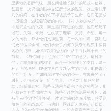
里飘散的香醇气味，朋友间促膝长谈时的坦诚与信赖，
甚至是一次偶然的眼神交汇所带来的温暖。这些看似平
凡的瞬间，在作者的笔下却被赋予了生命，它们汇聚成
一股暖流，温暖着读者的内心。 书中人物的成长，并
非是戏剧性的飞跃，而是循序渐进的蜕变。他们经历了
迷茫、失落、怀疑，也收获了理解、支持、希望。每一
次的磨砺，都让他们更加坚韧；每一次的相遇，都让他
们更加懂得珍惜。他们学会了如何在复杂的现实中保持
内心的纯粹，如何在跌宕起伏的生活中寻找属于自己的
节奏。 《与你同行》也探讨了“陪伴”的意义。这种陪
伴，并非是时刻的相守，而是一种精神上的支持，是一
种无声的理解。即使在各自奔赴远方的时刻，那份曾经
的同行经历，也如同深埋在心底的种子，在未来的某个
时刻，会悄然发芽，给予力量。 作者对于情感的描
绘，细腻而真实。那些无法用言语完全表达的思绪，那
些藏在笑容背后的忧伤，那些不经意间流露的关怀，都
被作者捕捉得恰到好处。读者仿佛能身临其境，感受到
角色们的喜怒哀乐，与他们一同经历人生的起起伏伏。
这本书没有惊天动地的爱情，也没有轰轰烈烈的友谊，