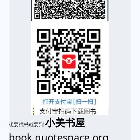
小美书屋
想要找书就要到
book.quotespace.org