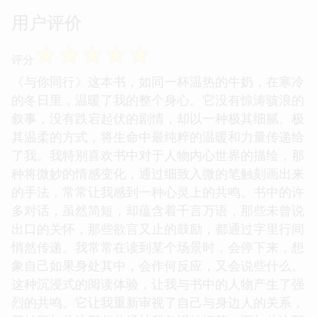
用户评价
☆
☆
☆
☆
☆
评分
《与你同行》这本书，如同一杯温热的牛奶，在寒冷
的冬日里，温暖了我的整个身心。它没有惊涛骇浪的
叙事，没有跌宕起伏的剧情，却以一种极其细腻、极
其温柔的方式，将生命中最纯粹的温暖和力量传递给
了我。我特别喜欢书中对于人物内心世界的描绘，那
种将微妙的情感变化，通过细致入微的笔触刻画出来
的手法，常常让我感到一种心灵上的共鸣。书中的许
多对话，虽然简短，却蕴含着千言万语，那些未曾说
出口的关怀，那些欲言又止的鼓励，都通过字里行间
悄然传递。我常常在读到某个场景时，会停下来，想
象自己如果身处其中，会作何反应，又会说些什么。
这种沉浸式的阅读体验，让我与书中的人物产生了强
烈的共鸣。它让我重新审视了自己与身边人的关系，