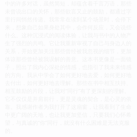
中的许多对话，虽然简短，却蕴含着千言万语，那些
未曾说出口的关怀，那些欲言又止的鼓励，都通过字
里行间悄然传递。我常常在读到某个场景时，会停下
来，想象自己如果身处其中，会作何反应，又会说些
什么。这种沉浸式的阅读体验，让我与书中的人物产
生了强烈的共鸣。它让我重新审视了自己与身边人的
关系，开始更加关注那些曾经被我忽视的细节，更加
体谅那些曾经被我误解的善意。这本书更像是一面镜
子，照出了我内心深处的情感，也指引了我未来情感
的方向。我从中学会了如何更好地去爱，如何更好地
去付出，如何更好地去理解。那些在书中相互扶持、
相互鼓励的片段，让我对“同行”有了更深刻的理解。
它不仅仅是并肩前行，更是灵魂的契合，是心灵的依
靠。我感谢作者为我打开了这扇窗，让我看到了生命
中更广阔的天地，也让我更加坚信，只要我们心怀希
望，与真诚的“你”同行，就没有什么困难是无法克服
的。