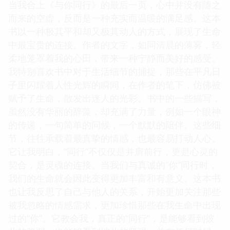
当我合上《与你同行》的最后一页，心中并没有随之
而来的空虚，反而是一种充实而温暖的满足感。这本
书以一种极其平和却又极其动人的方式，展现了生命
中最宝贵的连接。作者的文字，如同清晨的薄雾，轻
柔地笼罩着我的心田，带来一种宁静而美好的感受。
我特别喜欢书中对于生活细节的捕捉，那些在平凡日
子里闪耀着人性光辉的瞬间，在作者的笔下，仿佛被
赋予了生命，散发出迷人的光彩。书中的一些描写，
虽然没有华丽的辞藻，却充满了力量，例如一个眼神
的传递，一句简单的问候，一个默默的陪伴。这些细
节，往往承载着最真挚的情感，也最容易打动人心。
它让我明白，“同行”不仅仅是并肩前行，更是心灵的
契合，是灵魂的连接。当我们与真诚的“你”同行时，
我们的生命就会因此变得更加丰富和有意义。这本书
也让我反思了自己与他人的关系，开始更加关注那些
被我忽略的情感需求，更加珍惜那些在我生命中出现
过的“你”。它教会我，真正的“同行”，是能够看到彼