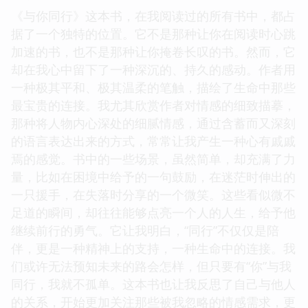
《与你同行》这本书，在我阅读过的所有书中，都占
据了一个独特的位置。它不是那种让你在阅读时心跳
加速的书，也不是那种让你掩卷长叹的书。然而，它
却在我心中留下了一种深沉的、持久的感动。作者用
一种极其平和、极其温柔的笔触，描绘了生命中那些
最宝贵的连接。我尤其欣赏作者对情感的细致描摹，
那种将人物内心深处的细腻情感，通过含蓄而又深刻
的语言表达出来的方式，常常让我产生一种心有戚戚
焉的感觉。书中的一些场景，虽然简单，却充满了力
量，比如在困境中给予的一句鼓励，在迷茫时伸出的
一只援手，在失落时分享的一个微笑。这些看似微不
足道的瞬间，却往往能够点亮一个人的人生，给予他
继续前行的勇气。它让我明白，“同行”不仅仅是陪
伴，更是一种精神上的支持，一种生命中的连接。我
们或许无法预知未来的路会怎样，但只要有“你”与我
同行，我就不孤单。这本书也让我反思了自己与他人
的关系，开始更加关注那些被我忽略的情感需求，更