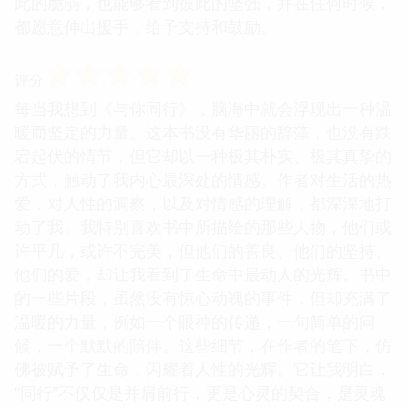
此的脆弱，也能够看到彼此的坚强，并在任何时候，
都愿意伸出援手，给予支持和鼓励。
☆
☆
☆
☆
☆
评分
每当我想到《与你同行》，脑海中就会浮现出一种温
暖而坚定的力量。这本书没有华丽的辞藻，也没有跌
宕起伏的情节，但它却以一种极其朴实、极其真挚的
方式，触动了我内心最深处的情感。作者对生活的热
爱，对人性的洞察，以及对情感的理解，都深深地打
动了我。我特别喜欢书中所描绘的那些人物，他们或
许平凡，或许不完美，但他们的善良、他们的坚持、
他们的爱，却让我看到了生命中最动人的光辉。书中
的一些片段，虽然没有惊心动魄的事件，但却充满了
温暖的力量，例如一个眼神的传递，一句简单的问
候，一个默默的陪伴。这些细节，在作者的笔下，仿
佛被赋予了生命，闪耀着人性的光辉。它让我明白，
“同行”不仅仅是并肩前行，更是心灵的契合，是灵魂