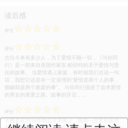
读后感
☆
☆
☆
☆
☆
评分
☆
☆
☆
☆
☆
评分
古往今来有多少人，为了爱情不顾一切，《与你同
行》是一部来自美国作家安.帕切特的关于爱情与责
任的故事。 当爱情遇上家庭，有时候我们总说一句
话，我想它还是有一定道理的“爱情是两个人的事，
婚姻却是两个家庭的事”。 与你同行描述了追求爱情
的男女的逐爱之路。故事的开启，...
☆
☆
☆
☆
☆
评分
大概是在2016年的北京书展上，我第一次看到这本
书，当时那版的封面上印着一个漂亮的金发女孩，配