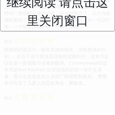
继续阅读 请点击这
上Commonwealth这个书名，我以为会是美国版小
时代一类纸醉金迷的小说，就这样错过了。几个月前
里关闭窗口
偶然看到了这本书的台版简介，被腰封上的一句话打
动：一个情不自禁的吻，把兩个婚姻...
☆
☆
☆
☆
☆
评分
精致的封面设计，颇有质感的纸张，清晰饱满的印
刷......在当下这个肤浅而浮躁的读图时代，这本书足
以在第一眼就吸引读者的眼球。Commonwealth这
本书是Ann Patchett 在华语地区的第一本中文译
著，显示出选题策划人员的广阔视野和眼光。 整整
本书写尽了几家人的悲欢离合，聚散流...
☆
☆
☆
☆
☆
评分