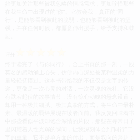
始更加关注那些被我忽略的情感需求，更加珍惜那些
在我生命中出现过的“你”。它教会我，真正的“同
行”，是能够看到彼此的脆弱，也能够看到彼此的坚
强，并在任何时候，都愿意伸出援手，给予支持和鼓
励。
☆
☆
☆
☆
☆
评分
终于读完了《与你同行》，合上书页的那一刻，一股
莫名的感动涌上心头，仿佛内心深处被某种温柔的力
量轻轻抚摸过。这本书带给我的不仅仅是文字的传
递，更像是一次心灵的对话，一次灵魂的洗礼。它没
有跌宕起伏的故事情节，没有惊心动魄的悬念设置，
却用一种极其细腻、极其真挚的方式，将生命中最朴
素、最温暖的羁绊展现在读者面前。我反复回味着书
中那些看似平淡却饱含深情的片段，那些在寻常日子
里闪耀着人性光辉的瞬间，让我深刻体会到“同行”二
字的重量。它不是单方面的付出，而是双向的奔赴；