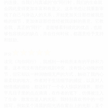
的连接。当我们与真诚的“你”同行时，我们的生命就
会因此变得更加丰富和有意义。这本书也让我重新审
视了自己与身边人的关系，开始更加关注那些被我忽
略的细节，更加体谅那些曾经被我误解的善意。它教
会我，真正的“同行”，是能够看到彼此的优点，也能
够包容彼此的缺点，并在任何时候，都愿意给予支持
和鼓励。
☆
☆
☆
☆
☆
评分
读完《与你同行》，我感到一种前所未有的平静和力
量。这本书没有强烈的戏剧冲突，没有惊心动魄的情
节，但它却以一种润物细无声的方式，触动了我内心
最柔软的地方。作者对于生活细节的捕捉，以及对人
物情感的描绘，都达到了一个令人惊叹的境界。那些
平凡日子里的点点滴滴，在作者的笔下，仿佛被注入
了生命，散发出迷人的光彩。我特别喜欢书中的一些
描写，例如某个清晨的阳光洒在窗台上的光影，某个