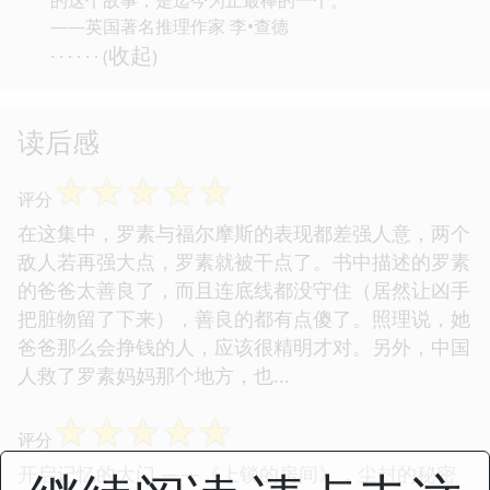
——英国著名推理作家 李•查德
收起
· · · · · · (
)
读后感
☆
☆
☆
☆
☆
评分
在这集中，罗素与福尔摩斯的表现都差强人意，两个
敌人若再强大点，罗素就被干点了。书中描述的罗素
的爸爸太善良了，而且连底线都没守住（居然让凶手
把脏物留了下来），善良的都有点傻了。照理说，她
爸爸那么会挣钱的人，应该很精明才对。另外，中国
人救了罗素妈妈那个地方，也...
☆
☆
☆
☆
☆
评分
开启记忆的大门 ——《上锁的房间》，尘封的秘密