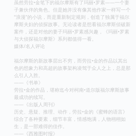
虽然劳拉•金笔下的福尔摩斯有了玛丽•罗素——一个妻
子兼伙伴的角色。但是她并没有像其他作家一样写一个
“浪漫”的小说，而是重新制定规则，创造了独属于福尔
摩斯夫妇的侦探故事。无论读者是想看福尔摩斯侦破新
案件，还是对他的妻子玛丽•罗素感兴趣，《玛丽•罗素
与大侦探福尔摩斯》系列都值得一看。
媒体/名人评论
福尔摩斯的新故事层出不穷，而劳拉•金的作品以其出
色的想象力和高超的故事架构凌驾于众人之上，总是那
么引人入胜。
——《书单》
劳拉•金的作品，堪称迄今对柯南•道尔版福尔摩斯故事
最成功的续写。
——《出版人周刊》
历史、悬疑、推理、动作，劳拉•金的《蜜蜂的语言》
综合了各种要素，细节丰富，情感饱满，人物栩栩如
生，是一部难得的佳作。
——《西雅图时报》