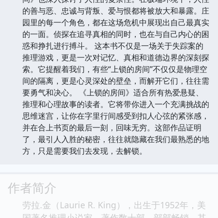
的善与恶、忠诚与背叛、爱与恨都将被放大和暴露。庄
园里的每一个角色，都在这场危机中展现出自己最真实
的一面。侦探在追寻真相的同时，也在与自己内心的困
惑和挣扎进行搏斗。 这本书不仅是一场关于失踪案的
推理游戏，更是一次对记忆、真相和道德边界的深刻探
索。它提醒着我们，有些“上锁的房间”不仅仅是物理空
间的隔离，更是心灵深处的壁垒，而解开它们，往往需
要勇气和决心。 《上锁的房间》适合所有热爱悬疑、
推理和心理故事的读者。它将带你进入一个充满挑战的
思维迷宫，让你在字里行间感受到扣人心弦的紧张感，
并在合上书页的最后一刻，回味无穷。这部作品证明
了，最引人入胜的秘密，往往就隐藏在我们最熟悉的地
方，只是需要我们去发现，去解锁。
作者简介
劳拉.金（Laurie R. King），出生于1952年，美
国著名推理小说家，著作数十部，部部畅销，其