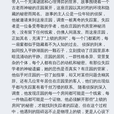
带入一个充满谜团和心理博弈的世界。故事围绕着一个
古老而神秘的庄园展开，这座庄园以其封闭的环境和隐
藏的秘密而闻名。 故事的主人公是一位年轻的侦探，
他被邀请来到这座庄园，调查一桩离奇的失踪案。失踪
者是一位备受尊敬的学者，他在庄园的书房里神秘消
失，没有留下任何线索，仿佛人间蒸发。而这座庄园，
正如其名，充满了“上锁的房间”，每一个门都紧闭，每
一扇窗都似乎隐藏着不为人知的过去。 侦探的到来，
如同投入平静湖面的一颗石子，立刻搅动了庄园里原本
暗流涌动的平静。庄园的居民，一群性格各异、背景复
杂的个体，每个人都有自己的动机和秘密。有那位失踪
学者的神秘遗孀，她的悲伤是否真实？有庄园的管家，
他似乎对庄园的一切了如指掌，却又对某些问题含糊其
辞。还有几位常年居住在庄园里的客人，他们的出现似
乎都与失踪案有着千丝万缕的联系。 随着侦探的深入
调查，他发现庄园的每一个房间都可能是一个线索，每
一件物品都可能是一个证物。他必须解开那些“上锁的
房间”的秘密，才能找到失踪者的踪迹。但在这个过程
中，他遇到的阻碍远不止是物理上的锁，更是人心设下