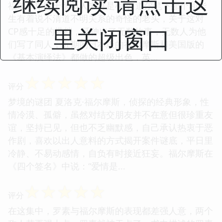
继续阅读 请点击这
福尔摩斯对于很多人来讲是柯南·道尔笔下那个和华
生有着说不清道不明关系的奇怪的老头，关于这对
里关闭窗口
CP感十足的搭档，延伸出了无数故事，无数人为他
们写了同人，近期的日本版的福尔摩斯和美国版的
《基本演绎法》都做的超级出色，英...
☆
☆
☆
☆
☆
评分
梦境的谜团 夏洛克·福尔摩斯，侦探的经典形象，性
情冷漠、孤僻，虽然对结交朋友并不在意但很珍重友
谊，坚持已见，但也不乏幽默感，自己承认热衷于恶
作剧，喜欢以出人意料的方式揭开案件谜底，平日里
冷静、不易动感情，自负有时接近狂妄。福尔摩斯在
《四个签名》中说：“爱情是...
☆
☆
☆
☆
☆
评分
在这集中，罗素与福尔摩斯的表现都差强人意，两个