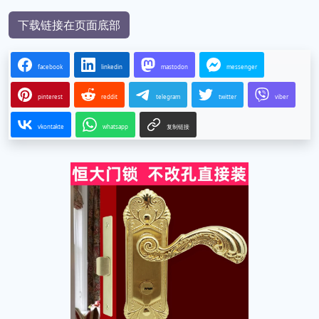
下载链接在页面底部
facebook
linkedin
mastodon
messenger
pinterest
reddit
telegram
twitter
viber
vkontakte
whatsapp
复制链接