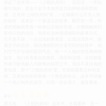
捧起了这本书——《上锁的房间》。说实话，一开始
吸引我的，是这个名字本身所蕴含的神秘感和禁锢
感。总觉得“上锁的房间”里，一定藏着什么不为人知
的秘密，或者是一个被遗忘的故事。翻开第一页，作
者的笔触就带着一种难以言喻的质感，仿佛能触摸到
那些尘封的过往。我喜欢这种缓缓铺陈的叙事方式，
它不急不躁，一点点地剥离表层，让我沉浸其中。随
着文字的流动，我仿佛能听到古老宅邸的吱呀声，闻
到空气中弥漫的陈旧气息。每一个人物的塑造都栩栩
如生，他们有着各自的挣扎、渴望和遗憾，这些都被
作者巧妙地融入到故事的肌理之中。我迫不及待地想
要知道，那个“上锁的房间”里，究竟隐藏着怎样的真
相，又将如何影响着每一个角色的命运。这本书就像
一个精心制作的迷宫，让我一步步深入，越发着迷。
☆
☆
☆
☆
☆
评分
第五段： 《上锁的房间》这本书，在我看来，是一