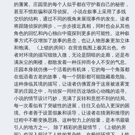
的藩篱。庄园里的每个人似乎都在守护着自己的秘密，
甚至不惜欺骗和误导侦探。 小说在叙事上采用了多线
交织的结构，通过不同的视角来展现事件的发生。读者
将跟随侦探的脚步，一步步接近真相，同时也会从其他
角色的回忆和内心独白中窥探到更多的可能性。这种叙
事方式不仅增加了故事的悬念，也让人物形象更加立体
和饱满。 《上锁的房间》在营造氛围上极其出色。作
者对环境的描写细致入微，无论是阴暗的走廊，还是布
满灰尘的阁楼，都散发着一种压抑而令人不安的气息。
庄园本身就仿佛一个活着的有机体，它的每一个角落都
在低语着古老的故事，每一个阴影都可能隐藏着危险。
这种身临其境的描写，让读者仿佛置身于这座被迷雾笼
罩的庄园之中，与侦探一同经历这场惊心动魄的追寻。
小说的情节设计巧妙，充满了反转和意想不到的结局。
每一次看似有了突破性的进展，往往又会陷入更深的困
境。作者善于设置假象和误导，让读者在猜测和推理的
过程中不断变换思路。这种智力上的较量，是本书最吸
引人的地方之一。 除了精彩的悬疑情节，《上锁的房
间》也深入探讨了人性的复杂性。在极端环境下，人性