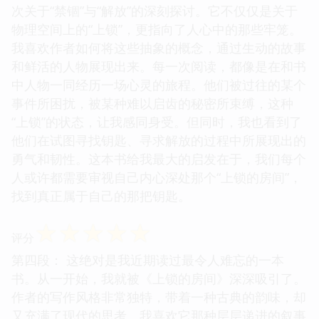
次关于“禁锢”与“解放”的深刻探讨。它不仅仅是关于
物理空间上的“上锁”，更指向了人心中的那些牢笼。
我喜欢作者如何将这些抽象的概念，通过生动的故事
和鲜活的人物展现出来。每一次阅读，都像是在和书
中人物一同经历一场心灵的旅程。他们被过往的某个
事件所困扰，被某种难以启齿的秘密所束缚，这种
“上锁”的状态，让我感同身受。但同时，我也看到了
他们在试图寻找钥匙、寻求解放的过程中所展现出的
勇气和韧性。这本书给我最大的启发在于，我们每个
人或许都需要审视自己内心深处那个“上锁的房间”，
找到真正属于自己的那把钥匙。
☆
☆
☆
☆
☆
评分
第四段： 这绝对是我近期读过最令人难忘的一本
书。从一开始，我就被《上锁的房间》深深吸引了。
作者的写作风格非常独特，带着一种古典的韵味，却
又充满了现代的思考。我喜欢它那种层层递进的叙事