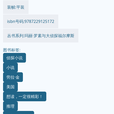
装帧:平装
isbn号码:9787229125172
丛书系列:玛丽·罗素与大侦探福尔摩斯
图书标签:
侦探小说
小说
劳拉·金
美国
想读，一定很精彩！
推理