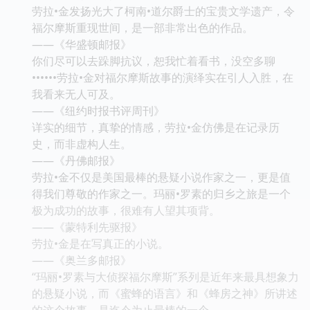
劳拉•金发扬光大了柯南•道尔爵士的宝贵文学遗产，令
福尔摩斯重现世间，是一部非常出色的作品。
——《华盛顿邮报》
你们尽可以去跺脚抗议，恕我忙着看书，没空多聊
••••••劳拉•金对福尔摩斯故事的演绎实在引人入胜，在
我看来无人可及。
——《纽约时报书评周刊》
详实的细节，真挚的情感，劳拉•金仿佛是在记录历
史，而非虚构人生。
——《丹佛邮报》
劳拉•金不仅是美国最棒的悬疑小说作家之一，更是值
得我们尊敬的作家之一。玛丽•罗素的归乡之旅是一个
极为成功的故事，很难有人望其项背。
——《蒙特利先驱报》
劳拉•金是在写真正的小说。
——《奥兰多邮报》
“玛丽•罗素与大侦探福尔摩斯”系列是近年来最具想象力
的悬疑小说，而《蜜蜂的语言》和《蜂房之神》所讲述
的这个故事，是迄今为止最棒的一个。