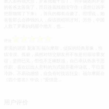
敌人若再强大点，罗素就被干点了。书中描述的罗素
的爸爸太善良了，而且连底线都没守住（居然让凶手
把脏物留了下来），善良的都有点傻了。照理说，她
爸爸那么会挣钱的人，应该很精明才对。另外，中国
人救了罗素妈妈那个地方，也...
☆
☆
☆
☆
☆
评分
梦境的谜团 夏洛克·福尔摩斯，侦探的经典形象，性
情冷漠、孤僻，虽然对结交朋友并不在意但很珍重友
谊，坚持已见，但也不乏幽默感，自己承认热衷于恶
作剧，喜欢以出人意料的方式揭开案件谜底，平日里
冷静、不易动感情，自负有时接近狂妄。福尔摩斯在
《四个签名》中说：“爱情是...
用户评价