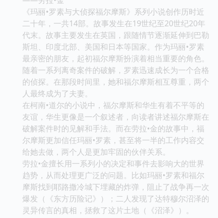
《玛丽•罗素与大侦探福尔摩斯》系列小说创作历时近
二十年，一共14部。故事发生在19世纪至20世纪20年
代末。故事主要发生在英国，跟随情节逐渐延伸到巴勒
斯坦、印度北部、美国和日本等国家。作为玛丽•罗素
最亲密的朋友，起初福尔摩斯扮演着相当重要的角色。
随着一系列离奇案件的破解，罗素迅速成长为一个合格
的侦探。在那段时间里，她和福尔摩斯相互尊重，两个
人最终成为了夫妻。
在柯南•道尔的小说中，福尔摩斯和华生有着不平等的
友谊，华生更像是一个叙述者，向读者讲述福尔摩斯在
破解案件时的见解和手法。而在劳拉•金的故事中，福
尔摩斯更加信任玛丽•罗素，甚至将一半的工作内容交
给她去做，两个人是更加牢固的伙伴关系。
劳拉•金擅长用一系列小的决定和事件去影响大的世界
趋势，从而处理更广泛的问题。比如玛丽•罗素和福尔
摩斯找到耶路撒冷城下埋藏的炸弹，阻止了战争再一次
爆发（《东方历险记》）；二人发现了达特穆尔沼泽的
灵异传言的真相，拯救了这片土地（《沼泽》）。