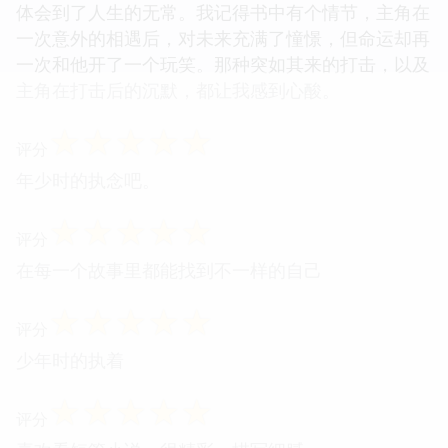
体会到了人生的无常。我记得书中有个情节，主角在
一次意外的相遇后，对未来充满了憧憬，但命运却再
一次和他开了一个玩笑。那种突如其来的打击，以及
主角在打击后的沉默，都让我感到心酸。
☆
☆
☆
☆
☆
评分
年少时的执念吧。
☆
☆
☆
☆
☆
评分
在每一个故事里都能找到不一样的自己
☆
☆
☆
☆
☆
评分
少年时的执着
☆
☆
☆
☆
☆
评分