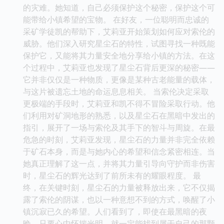
的灾难。她知道，自己必须保护这个秘密，保护这个可
能带给小镇希望的宝物。 在好友，一位聪明而忠诚的
采矿学徒凯的帮助下，艾莉亚开始策划如何应对索伦的
威胁。他们深入研究星尘石的特性，试图寻找一种既能
保护它，又能将其力量安全地分享给小镇的方法。在这
个过程中，艾莉亚也发现了星尘石背后更深的秘密——
它并非仅仅是一种物质，更像是某种古老能量的载体，
与这片被遗忘土地的命运息息相关。 当索伦决定采取
更极端的手段时，艾莉亚和凯不得不冒险采取行动。他
们利用对矿洞地形的熟悉，以及星尘石在黑暗中发出的
指引，展开了一场与索伦及其手下的智斗与周旋。在最
危急的时刻，艾莉亚发现，星尘石的力量并非完全依赖
于矿石本身，而是与她内心的希望和信念紧密相连。当
她真正理解了这一点，并将其力量引导向守护而非伤害
时，星尘石的辉光达到了前所未有的耀眼程度。 最
终，在关键时刻，星尘石的力量被释放出来，它不仅揭
露了索伦的阴谋，也以一种意想不到的方式，唤醒了小
镇沉寂已久的希望。人们看到了，即使在最黑暗的夜
晚，只要心中怀揣光明，就一定能找到属于自己的那颗