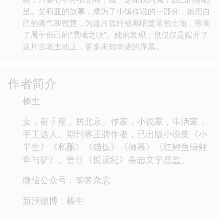
星。艾莉亚的故事，成为了小镇传说的一部分，她用自
己的勇气和智慧，为这片曾经被黑暗笼罩的土地，带来
了属于自己的“晨曦之歌”。她的发现，也仅仅是揭开了
这片古老土地上，更多未知奇迹的序幕。
作者简介
榛生
女，射手座，居北京。作家，小说家，生活家，
手工达人。期刊界王牌作者，已出版小说集《小
半生》《私酿》《猫饭》《倾慕》《红鲤鱼绿鲤
鱼与驴》。曾任《悦读纪》杂志文学总监。
微信公众号：荸荠杂志
新浪微博：榛生