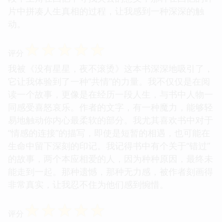
片中拼凑人生真相的过程，让我感到一种深深的触
动。
☆
☆
☆
☆
☆
评分
我被《没有星星，夜不滚烫》这本书深深地吸引了，
它让我体验到了一种“共情”的力量。我不仅仅是在阅
读一个故事，更像是在经历一段人生，与书中人物一
同感受喜怒哀乐。作者的文字，有一种魔力，能够轻
易地触动你内心最柔软的部分。我尤其喜欢书中对于
“情感的连接”的描写，即使是短暂的相遇，也可能在
生命中留下深刻的印记。我记得书中有个关于“错过”
的故事，两个本应相爱的人，因为种种原因，最终未
能走到一起。那种遗憾，那种无力感，被作者刻画得
非常真实，让我忍不住为他们感到惋惜。
☆
☆
☆
☆
☆
评分