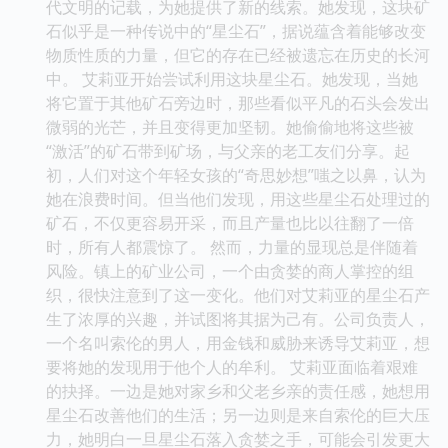
代文明的记载，为她提供了新的线索。她发现，这块矿
石似乎是一种传说中的“星尘石”，据说蕴含着能够改变
物质性质的力量，但它的存在已经被遗忘在历史的长河
中。 艾莉亚开始尝试利用这块星尘石。她发现，当她
将它置于其他矿石旁边时，那些看似平凡的石头会发出
微弱的光芒，并且变得更加坚韧。她偷偷地将这些被
“激活”的矿石带到矿场，与父亲的老工友们分享。起
初，人们对这个年轻女孩的“奇思妙想”嗤之以鼻，认为
她在浪费时间。但当他们发现，用这些星尘石处理过的
矿石，不仅更容易开采，而且产量也比以往翻了一倍
时，所有人都震惊了。 然而，力量的显现总是伴随着
风险。镇上的矿业公司，一个由贪婪的商人掌控的组
织，很快注意到了这一变化。他们对艾莉亚的星尘石产
生了浓厚的兴趣，并试图将其据为己有。公司负责人，
一个名叫索伦的男人，用金钱和威胁来诱导艾莉亚，想
要将她的发现用于他个人的牟利。 艾莉亚面临着艰难
的抉择。一边是她对家乡和父老乡亲的责任感，她想用
星尘石改善他们的生活；另一边则是来自索伦的巨大压
力，她明白一旦星尘石落入贪婪之手，可能会引发更大