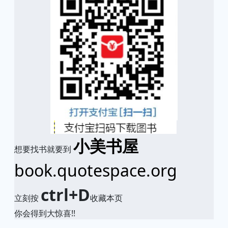
小美书屋
想要找书就要到
book.quotespace.org
ctrl+D
立刻按
收藏本页
你会得到大惊喜!!