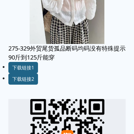
275-329外贸尾货孤品断码均码没有特殊提示
90斤到125斤能穿
下载链接1
下载链接2